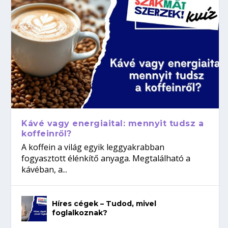
Kávé vagy energiaital: mennyit tudsz a
koffeinről?
A koffein a világ egyik leggyakrabban
fogyasztott élénkítő anyaga. Megtalálható a
kávéban, a...
Híres cégek – Tudod, mivel
foglalkoznak?