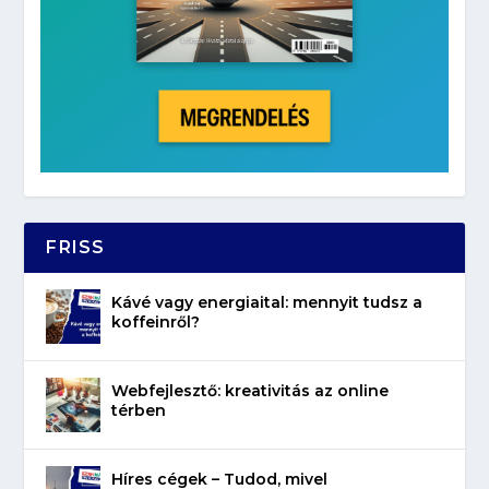
FRISS
Kávé vagy energiaital: mennyit tudsz a
koffeinről?
Webfejlesztő: kreativitás az online
térben
Híres cégek – Tudod, mivel