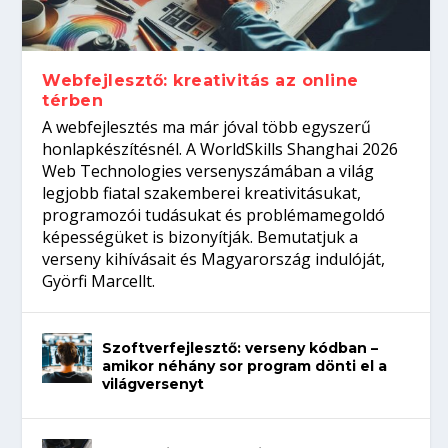
Így növelheted az esélyedet az
gépeket?
Tanulj szakmát!
amikor néhány sor program dönti el a
állásinterjúra...
világversenyt...
Webfejlesztő: kreativitás az online
térben
A webfejlesztés ma már jóval több egyszerű
honlapkészítésnél. A WorldSkills Shanghai 2026
Web Technologies versenyszámában a világ
legjobb fiatal szakemberei kreativitásukat,
programozói tudásukat és problémamegoldó
képességüket is bizonyítják. Bemutatjuk a
verseny kihívásait és Magyarország indulóját,
Györfi Marcellt.
Szoftverfejlesztő: verseny kódban –
amikor néhány sor program dönti el a
világversenyt