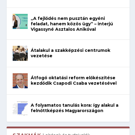
„A fejlődés nem pusztán egyéni
feladat, hanem közös ügy” – interjú
Vigassyné Asztalos Anikóval
Átalakul a szakképzési centrumok
vezetése
Átfogó oktatási reform előkészítése
kezdődik Csapodi Csaba vezetésével
A folyamatos tanulás kora: így alakul a
felnőttképzés Magyarországon