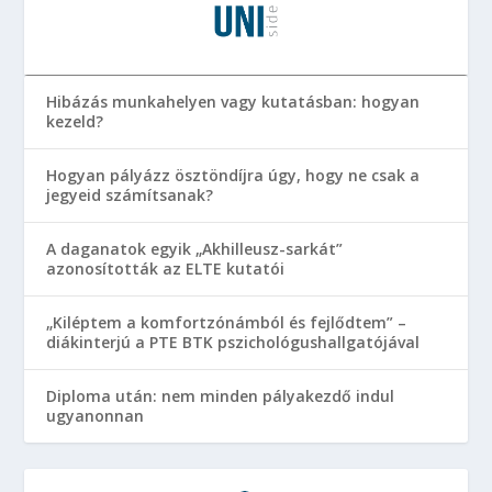
Hibázás munkahelyen vagy kutatásban: hogyan
kezeld?
Hogyan pályázz ösztöndíjra úgy, hogy ne csak a
jegyeid számítsanak?
A daganatok egyik „Akhilleusz-sarkát”
azonosították az ELTE kutatói
„Kiléptem a komfortzónámból és fejlődtem” –
diákinterjú a PTE BTK pszichológushallgatójával
Diploma után: nem minden pályakezdő indul
ugyanonnan