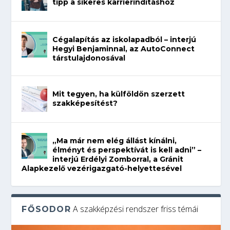
tipp a sikeres karrierindításhoz
Cégalapítás az iskolapadból – interjú
Hegyi Benjaminnal, az AutoConnect
társtulajdonosával
Mit tegyen, ha külföldön szerzett
szakképesítést?
„Ma már nem elég állást kínálni,
élményt és perspektívát is kell adni” –
interjú Erdélyi Zomborral, a Gránit
Alapkezelő vezérigazgató-helyettesével
A szakképzési rendszer friss témái
FŐSODOR