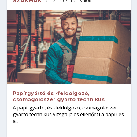
Leírások és tudnivalók
SZAKMÁK
Papírgyártó és -feldolgozó,
csomagolószer gyártó technikus
A papírgyártó, és -feldolgozó, csomagolószer
gyártó technikus vizsgálja és ellenőrzi a papír és
a...