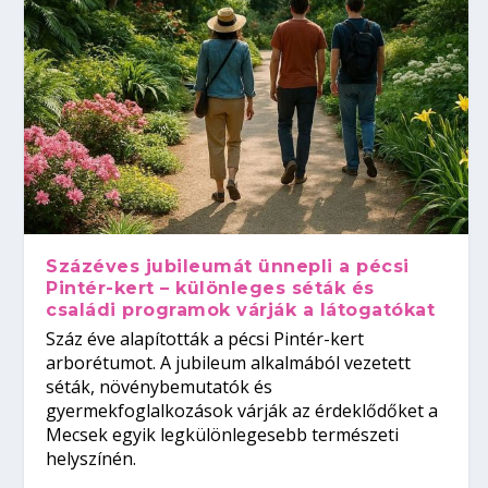
Százéves jubileumát ünnepli a pécsi
Pintér-kert – különleges séták és
családi programok várják a látogatókat
Száz éve alapították a pécsi Pintér-kert
arborétumot. A jubileum alkalmából vezetett
séták, növénybemutatók és
gyermekfoglalkozások várják az érdeklődőket a
Mecsek egyik legkülönlegesebb természeti
helyszínén.