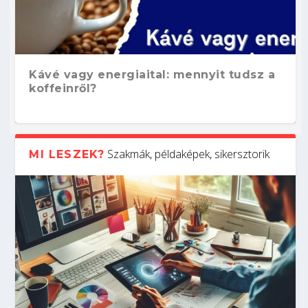
Kávé vagy energiaital: mennyit tudsz a
koffeinről?
Szakmák, példaképek, sikersztorik
MI LESZEK?
Hogyan készíts ATS-barát önéletrajzot?
Kitalálod, mire használják ezeket a
Nem sikerült az egyetemi felvételi?
Szoftverfejlesztő: verseny kódban –