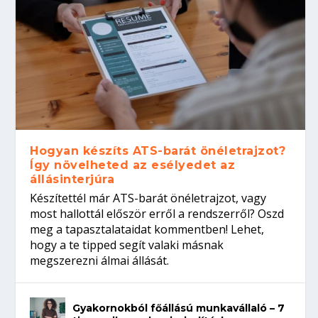
Hogyan készíts ATS-barát önéletrajzot?
Így növelheted az esélyedet az
állásinterjúra
Készítettél már ATS-barát önéletrajzot, vagy
most hallottál először erről a rendszerről? Oszd
meg a tapasztalataidat kommentben! Lehet,
hogy a te tipped segít valaki másnak
megszerezni álmai állását.
Gyakornokból főállású munkavállaló – 7