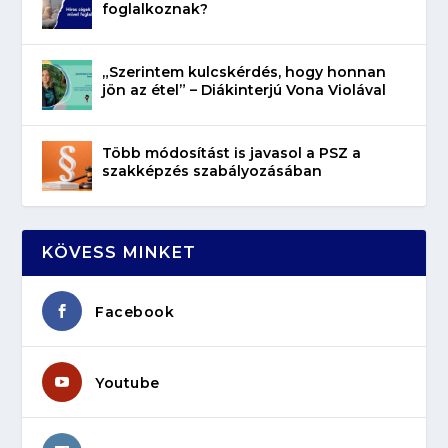
foglalkoznak?
„Szerintem kulcskérdés, hogy honnan
jön az étel” – Diákinterjú Vona Violával
Több módosítást is javasol a PSZ a
szakképzés szabályozásában
KÖVESS MINKET
Facebook
Youtube