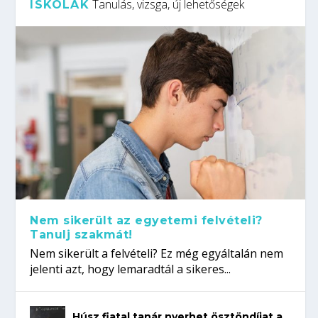
Tanulás, vizsga, új lehetőségek
ISKOLÁK
Nem sikerült az egyetemi felvételi?
Tanulj szakmát!
Nem sikerült a felvételi? Ez még egyáltalán nem
jelenti azt, hogy lemaradtál a sikeres...
Húsz fiatal tanár nyerhet ösztöndíjat a