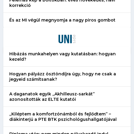
korrekció
És az MI végül megnyomja a nagy piros gombot
Hibázás munkahelyen vagy kutatásban: hogyan
kezeld?
Hogyan pályázz ösztöndíjra úgy, hogy ne csak a
jegyeid számítsanak?
A daganatok egyik „Akhilleusz-sarkát”
azonosították az ELTE kutatói
„Kiléptem a komfortzónámból és fejlődtem” –
diákinterjú a PTE BTK pszichológushallgatójával
Diploma után: nem minden pályakezdő indul