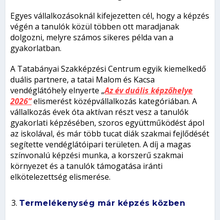
Egyes vállalkozásoknál kifejezetten cél, hogy a képzés
végén a tanulók közül többen ott maradjanak
dolgozni, melyre számos sikeres példa van a
gyakorlatban.
A Tatabányai Szakképzési Centrum egyik kiemelkedő
duális partnere, a tatai Malom és Kacsa
vendéglátóhely elnyerte „
Az év duális képzőhelye
2026”
elismerést középvállalkozás kategóriában. A
vállalkozás évek óta aktívan részt vesz a tanulók
gyakorlati képzésében, szoros együttműködést ápol
az iskolával, és már több tucat diák szakmai fejlődését
segítette vendéglátóipari területen. A díj a magas
színvonalú képzési munka, a korszerű szakmai
környezet és a tanulók támogatása iránti
elkötelezettség elismerése.
Termelékenység már képzés közben