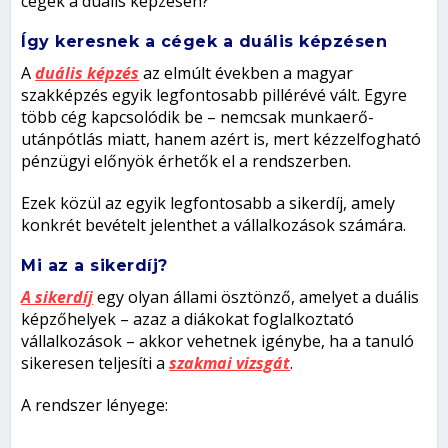
cégek a duális képzésen?
Így keresnek a cégek a duális képzésen
A
duális képzés
az elmúlt években a magyar
szakképzés egyik legfontosabb pillérévé vált. Egyre
több cég kapcsolódik be – nemcsak munkaerő-
utánpótlás miatt, hanem azért is, mert kézzelfogható
pénzügyi előnyök érhetők el a rendszerben.
Ezek közül az egyik legfontosabb a sikerdíj, amely
konkrét bevételt jelenthet a vállalkozások számára.
Mi az a sikerdíj?
A sikerdíj
egy olyan állami ösztönző, amelyet a duális
képzőhelyek – azaz a diákokat foglalkoztató
vállalkozások – akkor vehetnek igénybe, ha a tanuló
sikeresen teljesíti a
szakmai vizsgát
.
A rendszer lényege: