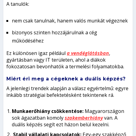
A tanulók:
nem csak tanulnak, hanem valós munkát végeznek
bizonyos szinten hozzájárulnak a cég
működéséhez
Ez különösen igaz például
a vendéglátásban
,
gyártásban vagy IT területen, ahol a diákok
fokozatosan bevonhatók a termelési folyamatokba.
Miért éri meg a cégeknek a duális képzés?
A jelenlegi trendek alapján a válasz egyértelmű: egyre
inkább stratégiai befektetésként tekintenek rá.
Munkaerőhiány csökkentése:
Magyarországon
sok ágazatban komoly
szakemberhiány
van. A
duális képzés segít ezt házon belül kezelni.
Stabil vállalati kapcsolatok:
Egy-egy szakképző