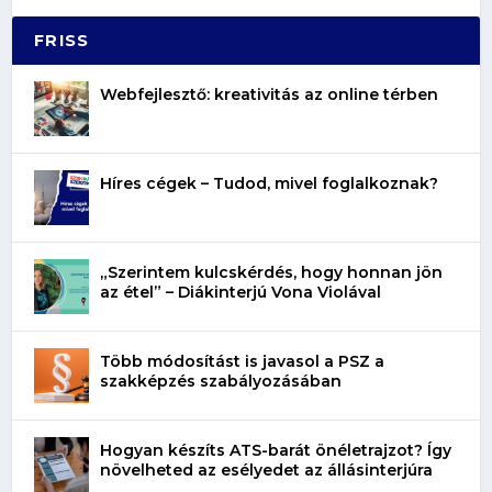
FRISS
Webfejlesztő: kreativitás az online térben
Híres cégek – Tudod, mivel foglalkoznak?
„Szerintem kulcskérdés, hogy honnan jön
az étel” – Diákinterjú Vona Violával
Több módosítást is javasol a PSZ a
szakképzés szabályozásában
Hogyan készíts ATS-barát önéletrajzot? Így
növelheted az esélyedet az állásinterjúra