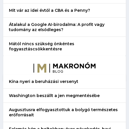
Mit vár az idei évtől a CBA és a Penny?
Átalakul a Google AI-birodalma: A profit vagy
tudomány az elsődleges?
Mától nincs szükség önkéntes
fogyasztáscsökkentésre
Kína nyeri a beruházási versenyt
Washington beszállt a jen megmentésébe
Augusztusra elfogyasztottuk a bolygó természetes
erőforrásait
Felemás kép a boltokban: éves növekedés, havi