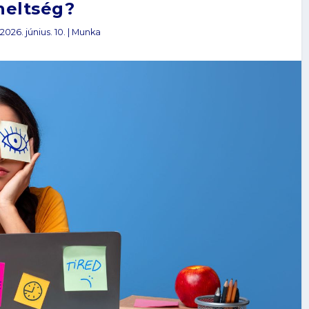
heltség?
|
2026. június. 10.
|
Munka