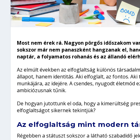
Most nem érek rá. Nagyon pörgős időszakom va
sokszor már nem panaszként hangzanak el, hane
naptár, a folyamatos rohanás és az állandó elérh
Az elmúlt években az elfoglaltság különös társadal
állapot, hanem identitás. Aki elfoglalt, az fontos. Ak
munkájára, az idejére. A csendes, nyugodt életmód
ambiciózusnak tűnik.
De hogyan jutottunk el oda, hogy a kimerültség presz
elfoglaltságot sikernek tekintjük?
Az elfoglaltság mint modern tá
Régebben a státuszt sokszor a látható szabadidő je