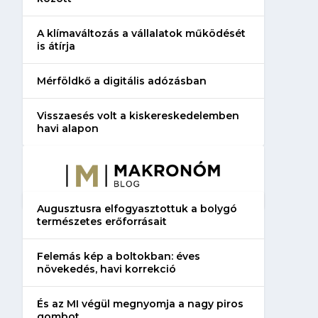
A klímaváltozás a vállalatok működését
is átírja
Mérföldkő a digitális adózásban
Visszaesés volt a kiskereskedelemben
havi alapon
Augusztusra elfogyasztottuk a bolygó
természetes erőforrásait
Felemás kép a boltokban: éves
növekedés, havi korrekció
És az MI végül megnyomja a nagy piros
gombot