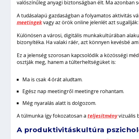
valószínűleg anyagi biztonságban élt. Ma azonban s
A tudásalapú gazdaságban a folyamatos aktivitás vál
meetingek
vagy az örök online jelenlét azt sugallják:
Különösen a városi, digitális munkakultúrában alakul
bizonyítéka. Ha valaki ráér, azt könnyen kevésbé amb
Ez a jelenség szorosan kapcsolódik a közösségi méd
osztják meg, hanem a túlterheltségüket is:
Ma is csak 4 órát aludtam.
Egész nap meetingről meetingre rohantam.
Még nyaralás alatt is dolgozom.
A túlmunka így fokozatosan a
teljesítmény
vizuális 
A produktivitáskultúra pszichol