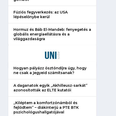
Fúziós fegyverkezés: az USA
lépéselőnybe kerül
Hormuz és Báb El-Mandeb: fenyegetés a
globális energiaellátásra és a
világgazdaságra
Hogyan pályázz ösztöndíjra úgy, hogy
ne csak a jegyeid számítsanak?
A daganatok egyik „Akhilleusz-sarkát”
azonosították az ELTE kutatói
„Kiléptem a komfortzónámból és
fejlődtem” – diákinterjú a PTE BTK
pszichológushallgatójával