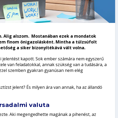
n. Alig alszom. Mostanában ezek a mondatok
m finom önigazolásként. Mintha a túlzsúfolt
etőség a siker bizonyítékává vált volna.
mi jelentést kapott. Sok ember számára nem egyszerű
i tele van feladatokkal, annak szükség van a tudására, a
 ezzel szemben gyakran gyanúsan nem elég
tízst jelent? És milyen ára van annak, ha az állandó
rsadalmi valuta
lezte. Aki megengedhette magának a pihenést, az