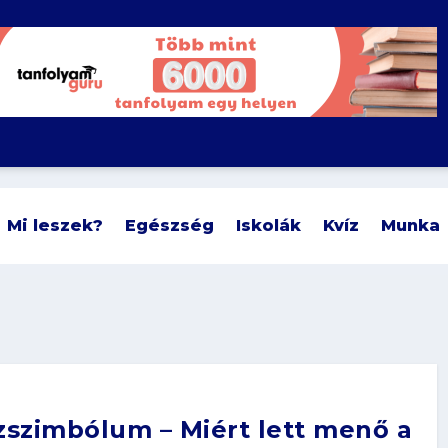
Mi leszek?
Egészség
Iskolák
Kvíz
Munka
szszimbólum – Miért lett menő a