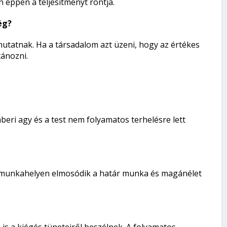
 éppen a teljesítményt rontja.
ég?
tatnak. Ha a társadalom azt üzeni, hogy az értékes
tánozni.
beri agy és a test nem folyamatos terhelésre lett
k munkahelyen elmosódik a határ munka és magánélet
s a kiégés tüneteiről beszélnek. A folyamatos