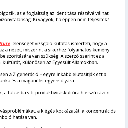
gozik, az elfoglaltság az identitása részévé válhat.
zonytalanság: Ki vagyok, ha éppen nem teljesítek?
lture
jelenségét vizsgáló kutatás ismerteti, hogy a
az a nézet, miszerint a sikerhez folyamatos kemény
 szorítására van szükség. A szerző szerint ez a
 kultúrát, különösen az Egyesült Államokban.
sen a Z generáció – egyre inkább elutasítják ezt a
unka és a magánélet egyensúlyára.
, a túlzásba vitt produktivitáskultúra hosszú távon
alvásproblémákat, a kiégés kockázatát, a koncentrációs
mboló hatása van.