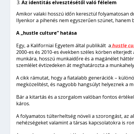
Az identitás elvesztésétől való félelem
Amikor valaki hosszú időn keresztül folyamatosan dol
Ilyenkor a pihenés nem egyszerűen szünet, hanem bi
A „hustle culture” hatása
Egy, a Kaliforniai Egyetem által publikált a
hustle cu
2000-es és 2010-es években széles körben elterjedt 
munkára, hosszú munkaidőre és a magánélet háttérbe
szemlélet évtizedeken át meghatározta a munkahelyi
A cikk rámutat, hogy a fiatalabb generációk – különö
megközelítést, és nagyobb hangsúlyt helyeznek a m
Bár a kitartás és a szorgalom valóban fontos értékek
káros.
A folyamatos túlterheltség növeli a szorongást, az 
nehézségeket valamint a társas kapcsolatokra is ro