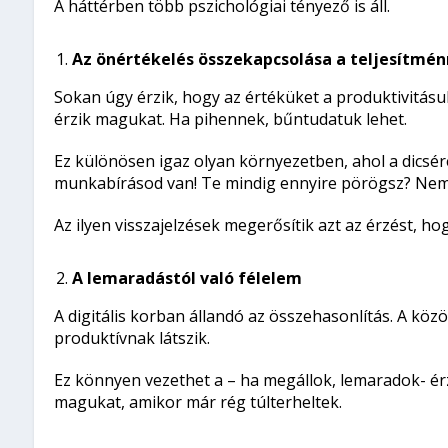
A háttérben több pszichológiai tényező is áll.
Az önértékelés összekapcsolása a teljesítmén
Sokan úgy érzik, hogy az értéküket a produktivitá
érzik magukat. Ha pihennek, bűntudatuk lehet.
Ez különösen igaz olyan környezetben, ahol a dicsér
munkabírásod van! Te mindig ennyire pörögsz? Nem 
Az ilyen visszajelzések megerősítik azt az érzést, hog
A lemaradástól való félelem
A digitális korban állandó az összehasonlítás. A kö
produktívnak látszik.
Ez könnyen vezethet a – ha megállok, lemaradok- érz
magukat, amikor már rég túlterheltek.