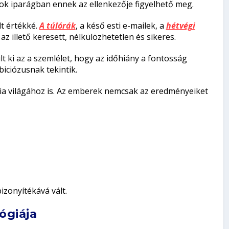
ok iparágban ennek az ellenkezője figyelhető meg.
t értékké.
A túlórák
, a késő esti e-mailek, a
hétvégi
 az illető keresett, nélkülözhetetlen és sikeres.
t ki az a szemlélet, hogy az időhiány a fontosság
iciózusnak tekintik.
ia világához is. Az emberek nemcsak az eredményeiket
bizonyítékává vált.
ógiája