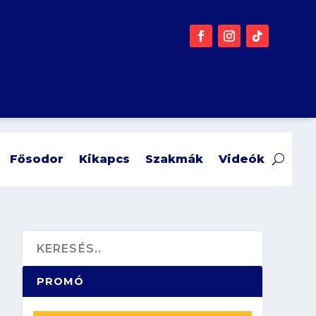
Fősodor
Kikapcs
Szakmák
Videók
PROMÓ