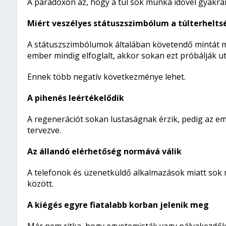
A paradoxon az, hogy a túl sok munka idővel gyakran
Miért veszélyes státuszszimbólum a túlterhelts
A státuszszimbólumok általában követendő mintát mu
ember mindig elfoglalt, akkor sokan ezt próbálják u
Ennek több negatív következménye lehet.
A pihenés leértékelődik
A regenerációt sokan lustaságnak érzik, pedig az em
tervezve.
Az állandó elérhetőség normává válik
A telefonok és üzenetküldő alkalmazások miatt so
között.
A kiégés egyre fiatalabb korban jelenik meg
Már nem ritka, hogy egyetemisták vagy pályakezdők i