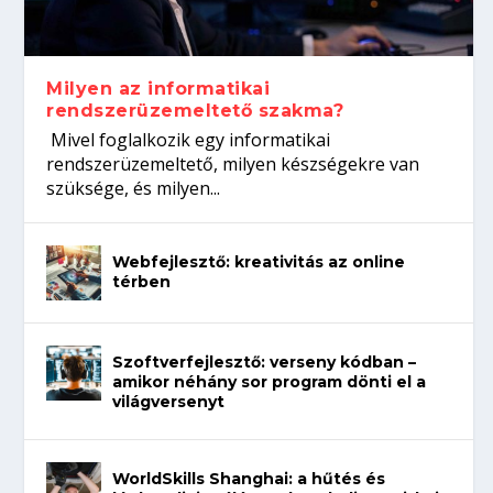
koffeinről?
Így növelheted az esélyedet az
gépeket?
Tanulj szakmát!
állásinterjúra...
Milyen az informatikai
rendszerüzemeltető szakma?
Mivel foglalkozik egy informatikai
rendszerüzemeltető, milyen készségekre van
szüksége, és milyen...
Webfejlesztő: kreativitás az online
térben
Szoftverfejlesztő: verseny kódban –
amikor néhány sor program dönti el a
világversenyt
WorldSkills Shanghai: a hűtés és