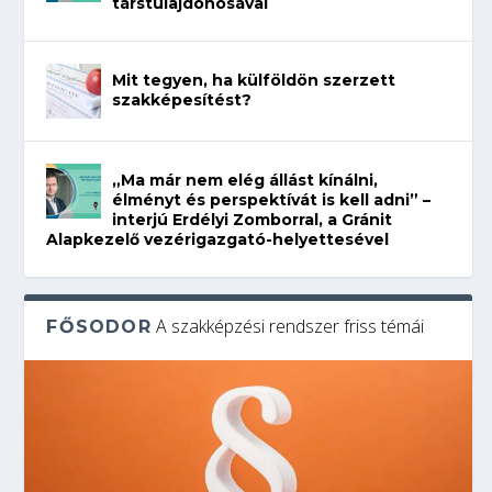
társtulajdonosával
Mit tegyen, ha külföldön szerzett
szakképesítést?
„Ma már nem elég állást kínálni,
élményt és perspektívát is kell adni” –
interjú Erdélyi Zomborral, a Gránit
Alapkezelő vezérigazgató-helyettesével
A szakképzési rendszer friss témái
FŐSODOR