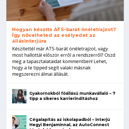
Hogyan készíts ATS-barát önéletrajzot?
Így növelheted az esélyedet az
állásinterjúra
Készítettél már ATS-barát önéletrajzot, vagy
most hallottál először erről a rendszerről? Oszd
meg a tapasztalataidat kommentben! Lehet,
hogy a te tipped segít valaki másnak
megszerezni álmai állását.
Gyakornokból főállású munkavállaló – 7
tipp a sikeres karrierindításhoz
Cégalapítás az iskolapadból – interjú
Hegyi Benjaminnal, az AutoConnect