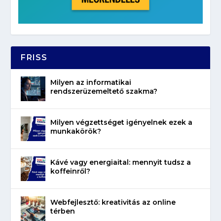
FRISS
Milyen az informatikai
rendszerüzemeltető szakma?
Milyen végzettséget igényelnek ezek a
munkakörök?
Kávé vagy energiaital: mennyit tudsz a
koffeinről?
Webfejlesztő: kreativitás az online
térben