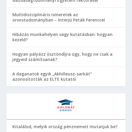
Gazdaságtudományi Egyetem rektorával
Multidiszciplináris ismeretek az
orvostudományban – Interjú Peták Ferenccel
Hibázás munkahelyen vagy kutatásban: hogyan
kezeld?
Hogyan pályázz ösztöndíjra úgy, hogy ne csak a
jegyeid számítsanak?
A daganatok egyik „Akhilleusz-sarkát”
azonosították az ELTE kutatói
Kitalálod, melyik ország pénznemeit mutatjuk be?