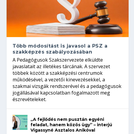
Több módosítást is javasol a PSZ a
szakképzés szabályozásában
A Pedagógusok Szakszervezete elküldte
javaslatait az illetékes tárcának. A szervezet
többek között a szakképzési centrumok
működésével, a vezetői kinevezésekkel, a
szakmai vizsgák rendszerével és a pedagógusok
jogállásával kapcsolatban fogalmazott meg
észrevételeket.
„A fejlődés nem pusztán egyéni
feladat, hanem közös ügy” – interjú
Vigassyné Asztalos Anikóval