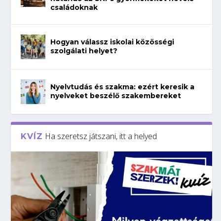
családoknak
Hogyan válassz iskolai közösségi
szolgálati helyet?
Nyelvtudás és szakma: ezért keresik a
nyelveket beszélő szakembereket
Ha szeretsz játszani, itt a helyed
KVÍZ