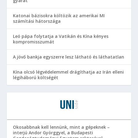
gyárat
Katonai bázisokra költözik az amerikai MI
számítási hátországa
Leó pápa folytatja a Vatikán és Kína kényes
kompromisszumát
A jövő bankja egyszerre lesz látható és láthatatlan
Kína olcsó légvédelemmel drágíthatja az Irán elleni
légiháború költségét
Okosabbnak kell lennünk, mint a gépeknek –
interjú Andor Györggyel, a Budapesti