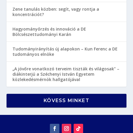
Zene tanulás közben: segít, vagy rontja a
koncentrációt?
Hagyományőrzés és innováció a DE
Bölcsészettudományi Karán
Tudományirányítás új alapokon – Kun Ferenc a DE
tudományos elnöke
„A jövőre vonatkozó terveim tiszták és világosak” –
diákinterjú a Széchenyi István Egyetem
közlekedésmérnök hallgatójával
KÖVESS MINKET