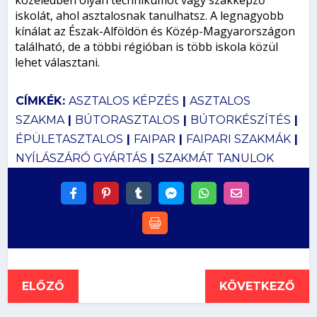
iskolát, ahol asztalosnak tanulhatsz. A legnagyobb
kínálat az Észak-Alföldön és Közép-Magyarországon
található, de a többi régióban is több iskola közül
lehet választani.
CÍMKÉK:
ASZTALOS KÉPZÉS
|
ASZTALOS
SZAKMA
|
BÚTORASZTALOS
|
BÚTORKÉSZÍTÉS
|
ÉPÜLETASZTALOS
|
FAIPAR
|
FAIPARI SZAKMÁK
|
NYÍLÁSZÁRÓ GYÁRTÁS
|
SZAKMÁT TANULOK
ELŐZŐ
KÖVETKEZŐ