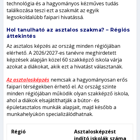
technológia és a hagyományos kézműves tudás
találkozása teszi ezt a szakmát az egyik
legsokoldalúbb faipari hivatássá.
Hol tanulható az asztalos szakma? – Régiós
áttekintés
Az asztalos képzés az ország minden régiójában
elérhető. A 2026/2027-es tanévre meghirdetett
képzések alapján közel 60 szakképző iskola várja
azokat a diákokat, akik ezt a hivatást választanák.
Az asztalosképzés
nemcsak a hagyományosan erős
faipari térségekben érhető el. Az ország szinte
minden régiójában működik olyan szakképző iskola,
ahol a diákok elsajátíthatják a bútor- és
épületasztalos munkák alapjait, majd később a
munkahelyükön specializálódhatnak.
Régió
Asztalosképzést
indító iskolák száma