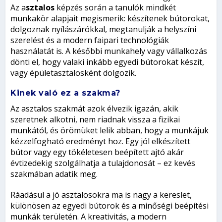
Az a
sztalos
képzés során a tanulók mindkét
munkakör alapjait megismerik: készítenek bútorokat,
dolgoznak nyílászárókkal, megtanulják a helyszíni
szerelést és a modern faipari technológiák
használatát is. A későbbi munkahely vagy vállalkozás
dönti el, hogy valaki inkább egyedi bútorokat készít,
vagy épületasztalosként dolgozik.
Kinek való ez a szakma?
Az asztalos szakmát azok élvezik igazán, akik
szeretnek alkotni, nem riadnak vissza a fizikai
munkától, és örömüket lelik abban, hogy a munkájuk
kézzelfogható eredményt hoz. Egy jól elkészített
bútor vagy egy tökéletesen beépített ajtó akár
évtizedekig szolgálhatja a tulajdonosát – ez kevés
szakmában adatik meg.
Ráadásul a jó asztalosokra ma is nagy a kereslet,
különösen az egyedi bútorok és a minőségi beépítési
munkák területén. A kreativitás, a modern