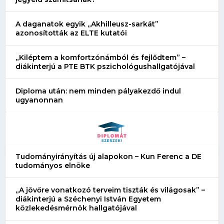
A daganatok egyik „Akhilleusz-sarkát”
azonosították az ELTE kutatói
„Kiléptem a komfortzónámból és fejlődtem” –
diákinterjú a PTE BTK pszichológushallgatójával
Diploma után: nem minden pályakezdő indul
ugyanonnan
Tudományirányítás új alapokon – Kun Ferenc a DE
tudományos elnöke
„A jövőre vonatkozó terveim tiszták és világosak” –
diákinterjú a Széchenyi István Egyetem
közlekedésmérnök hallgatójával