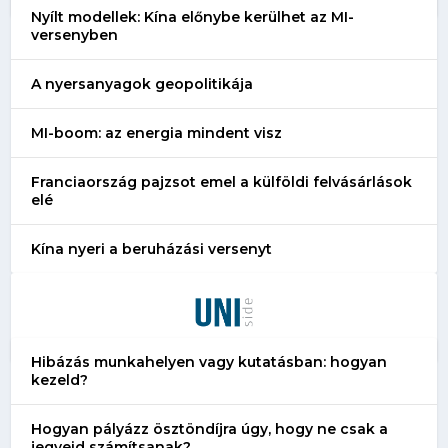
Nyílt modellek: Kína előnybe kerülhet az MI-
versenyben
A nyersanyagok geopolitikája
MI-boom: az energia mindent visz
Franciaország pajzsot emel a külföldi felvásárlások
elé
Kína nyeri a beruházási versenyt
Hibázás munkahelyen vagy kutatásban: hogyan
kezeld?
Hogyan pályázz ösztöndíjra úgy, hogy ne csak a
jegyeid számítsanak?