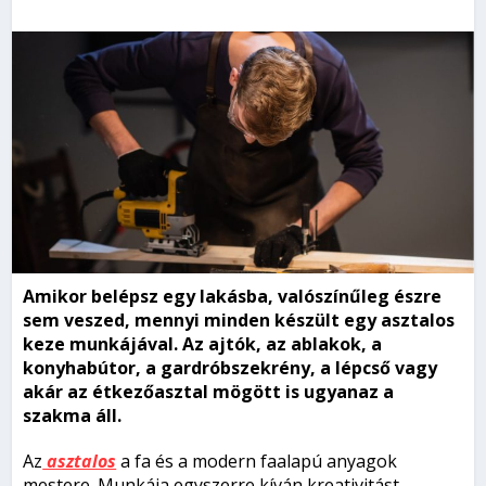
Amikor belépsz egy lakásba, valószínűleg észre
sem veszed, mennyi minden készült egy asztalos
keze munkájával. Az ajtók, az ablakok, a
konyhabútor, a gardróbszekrény, a lépcső vagy
akár az étkezőasztal mögött is ugyanaz a
szakma áll.
Az
asztalos
a fa és a modern faalapú anyagok
mestere. Munkája egyszerre kíván kreativitást,