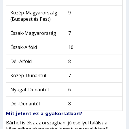
Közép-Magyarország
9
(Budapest és Pest)
Észak-Magyarország
7
Észak-Alföld
10
Dél-Alföld
8
Közép-Dunántúl
7
Nyugat-Dunántúl
6
Dél-Dunántúl
8
Mit jelent ez a gyakorlatban?
Bárhol is élsz az országban, jó eséllyel találsz a
közeledben olyan technikumot vagy szakképző