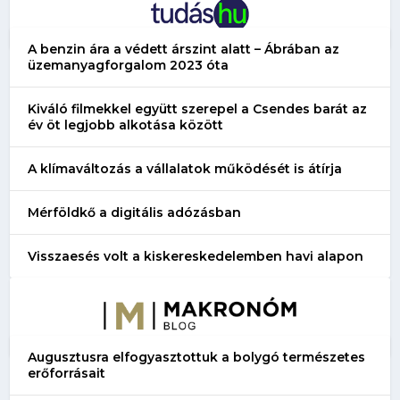
A benzin ára a védett árszint alatt – Ábrában az
üzemanyagforgalom 2023 óta
Kiváló filmekkel együtt szerepel a Csendes barát az
év öt legjobb alkotása között
A klímaváltozás a vállalatok működését is átírja
Mérföldkő a digitális adózásban
Visszaesés volt a kiskereskedelemben havi alapon
Augusztusra elfogyasztottuk a bolygó természetes
erőforrásait