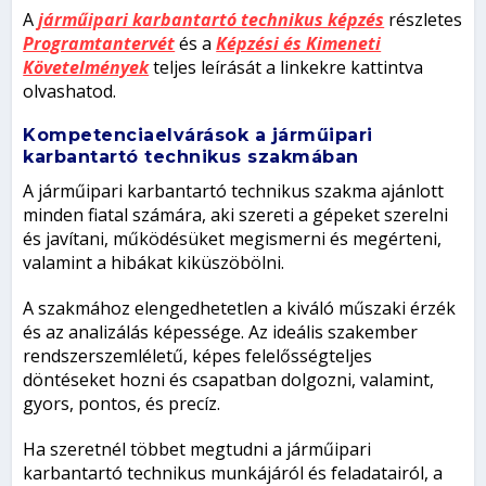
A
járműipari karbantartó technikus képzés
részletes
Programtantervét
és a
Képzési és Kimeneti
Követelmények
teljes leírását a linkekre kattintva
olvashatod.
Kompetenciaelvárások a járműipari
karbantartó technikus szakmában
A járműipari karbantartó technikus szakma ajánlott
minden fiatal számára, aki szereti a gépeket szerelni
és javítani, működésüket megismerni és megérteni,
valamint a hibákat kiküszöbölni.
A szakmához elengedhetetlen a kiváló műszaki érzék
és az analizálás képessége. Az ideális szakember
rendszerszemléletű, képes felelősségteljes
döntéseket hozni és csapatban dolgozni, valamint,
gyors, pontos, és precíz.
Ha szeretnél többet megtudni a járműipari
karbantartó technikus munkájáról és feladatairól, a