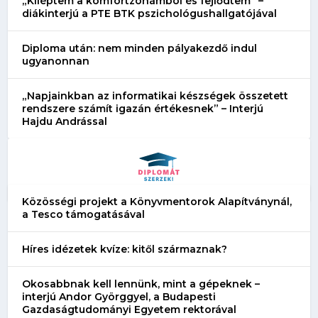
„Kiléptem a komfortzónámból és fejlődtem” –
diákinterjú a PTE BTK pszichológushallgatójával
Diploma után: nem minden pályakezdő indul
ugyanonnan
„Napjainkban az informatikai készségek összetett
rendszere számít igazán értékesnek” – Interjú
Hajdu Andrással
Közösségi projekt a Könyvmentorok Alapítványnál,
a Tesco támogatásával
Híres idézetek kvíze: kitől származnak?
Okosabbnak kell lennünk, mint a gépeknek –
interjú Andor Györggyel, a Budapesti
Gazdaságtudományi Egyetem rektorával