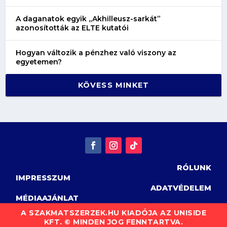
A daganatok egyik „Akhilleusz-sarkát”
azonosították az ELTE kutatói
Hogyan változik a pénzhez való viszony az
egyetemen?
KÖVESS MINKET
RÓLUNK
IMPRESSZUM
ADATVÉDELEM
MÉDIAAJÁNLAT
A SZAKMATSZERZEK.HU KIADÓJA AZ UNISIDE
KFT. © MINDEN JOG FENNTARTVA.