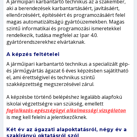
A járműipari karbantartó technikus az a szakember,
aki a berendezések karbantartásáért, javításáért,
ellenőrzéséért, építéséért és programozásáért felel
magas automatizáltságú gyártóüzemekben. Magas
szintű informatikai és programozási ismeretekkel
rendelkezik, tudása megfelel az Ipar 4.0.
gyártórendszerekhez elvártaknak.
A képzés feltételei
A járműipari karbantartó technikus a specializált gép-
és járműgyártás ágazat 6 éves képzésben sajátítható
el, ami érettségivel és technikus szintű
szakképzettség megszerzésével zárul.
A képzésbe történő belépéshez legalább alapfokú
iskolai végzettségre van szükség, emellett
foglalkozás-egészségügyi alkalmassági vizsgálaton
is meg kell felelni a jelentkezőknek.
Két év az ágazati alapoktatásról, négy év a
szakirányú oktatásról szól