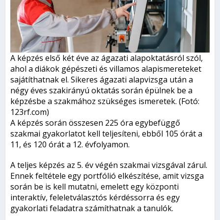
A képzés első két éve az ágazati alapoktatásról szól,
ahol a diákok gépészeti és villamos alapismereteket
sajátíthatnak el. Sikeres ágazati alapvizsga után a
négy éves szakirányú oktatás során épülnek be a
képzésbe a szakmához szükséges ismeretek. (Fotó:
123rf.com)
A képzés során összesen 225 óra egybefüggő
szakmai gyakorlatot kell teljesíteni, ebből 105 órát a
11, és 120 órát a 12. évfolyamon.
A teljes képzés az 5. év végén szakmai vizsgával zárul.
Ennek feltétele egy portfólió elkészítése, amit vizsga
során be is kell mutatni, emelett egy központi
interaktív, feleletválasztós kérdéssorra és egy
gyakorlati feladatra számíthatnak a tanulók.