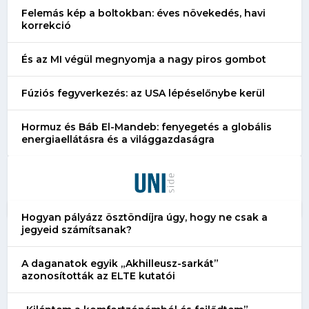
Felemás kép a boltokban: éves növekedés, havi
korrekció
És az MI végül megnyomja a nagy piros gombot
Fúziós fegyverkezés: az USA lépéselőnybe kerül
Hormuz és Báb El-Mandeb: fenyegetés a globális
energiaellátásra és a világgazdaságra
Hogyan pályázz ösztöndíjra úgy, hogy ne csak a
jegyeid számítsanak?
A daganatok egyik „Akhilleusz-sarkát”
azonosították az ELTE kutatói