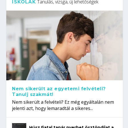
Tanulás, vizsga, új lehetőségek
ISKOLÁK
Nem sikerült az egyetemi felvételi?
Tanulj szakmát!
Nem sikerült a felvételi? Ez még egyáltalán nem
jelenti azt, hogy lemaradtál a sikeres...
Húsz fiatal tanár nyerhet ösztöndíjat a