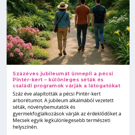
Százéves jubileumát ünnepli a pécsi
Pintér-kert – különleges séták és
családi programok várják a látogatókat
Száz éve alapították a pécsi Pintér-kert
arborétumot. A jubileum alkalmából vezetett
séták, növénybemutatók és
gyermekfoglalkozások várják az érdeklődőket a
Mecsek egyik legkülönlegesebb természeti
helyszínén.