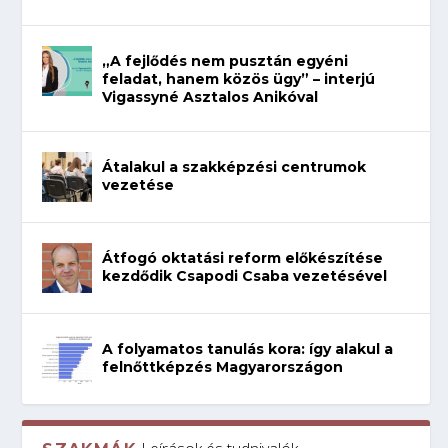
„A fejlődés nem pusztán egyéni
feladat, hanem közös ügy” – interjú
Vigassyné Asztalos Anikóval
Átalakul a szakképzési centrumok
vezetése
Átfogó oktatási reform előkészítése
kezdődik Csapodi Csaba vezetésével
A folyamatos tanulás kora: így alakul a
felnőttképzés Magyarországon