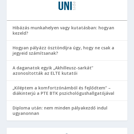
Hibázás munkahelyen vagy kutatásban: hogyan
kezeld?
Hogyan pályázz ösztöndíjra úgy, hogy ne csak a
jegyeid számítsanak?
A daganatok egyik „Akhilleusz-sarkát”
azonosították az ELTE kutatói
„Kiléptem a komfortzónámból és fejlődtem” –
diákinterjú a PTE BTK pszichológushallgatójával
Diploma után: nem minden pályakezdő indul
ugyanonnan