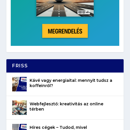
FRISS
Kávé vagy energiaital: mennyit tudsz a
koffeinről?
Webfejlesztő: kreativitás az online
térben
Híres cégek – Tudod, mivel