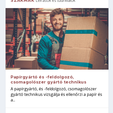
Leírások és tudnivalók
SZAKMÁK
Papírgyártó és -feldolgozó,
csomagolószer gyártó technikus
A papírgyártó, és -feldolgozó, csomagolószer
gyártó technikus vizsgálja és ellenőrzi a papír és
a...