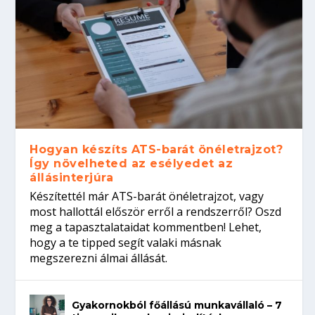
Hogyan készíts ATS-barát önéletrajzot?
Így növelheted az esélyedet az
állásinterjúra
Készítettél már ATS-barát önéletrajzot, vagy
most hallottál először erről a rendszerről? Oszd
meg a tapasztalataidat kommentben! Lehet,
hogy a te tipped segít valaki másnak
megszerezni álmai állását.
Gyakornokból főállású munkavállaló – 7