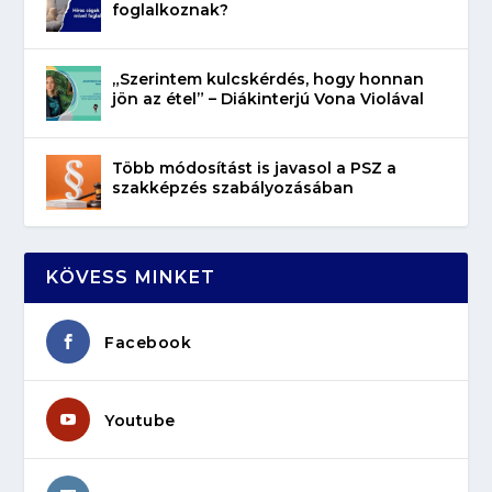
foglalkoznak?
„Szerintem kulcskérdés, hogy honnan
jön az étel” – Diákinterjú Vona Violával
Több módosítást is javasol a PSZ a
szakképzés szabályozásában
KÖVESS MINKET
Facebook
Youtube