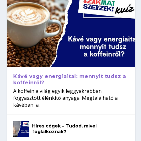
Kávé vagy energiaital: mennyit tudsz a
koffeinről?
A koffein a világ egyik leggyakrabban
fogyasztott élénkítő anyaga. Megtalálható a
kávéban, a...
Híres cégek – Tudod, mivel
foglalkoznak?