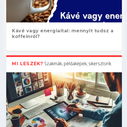
Kávé vagy energiaital: mennyit tudsz a
koffeinről?
Szakmák, példaképek, sikersztorik
MI LESZEK?
Hogyan készíts ATS-barát önéletrajzot?
Kitalálod, mire használják ezeket a
Nem sikerült az egyetemi felvételi?
Szoftverfejlesztő: verseny kódban –