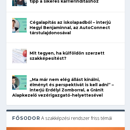
tipp a sikeres karrierindításhoz
Cégalapítás az iskolapadból – interjú
Hegyi Benjaminnal, az AutoConnect
társtulajdonosával
Mit tegyen, ha külföldön szerzett
szakképesítést?
„Ma már nem elég állást kínálni,
élményt és perspektívát is kell adni” –
interjú Erdélyi Zomborral, a Gránit
Alapkezelő vezérigazgató-helyettesével
A szakképzési rendszer friss témái
FŐSODOR