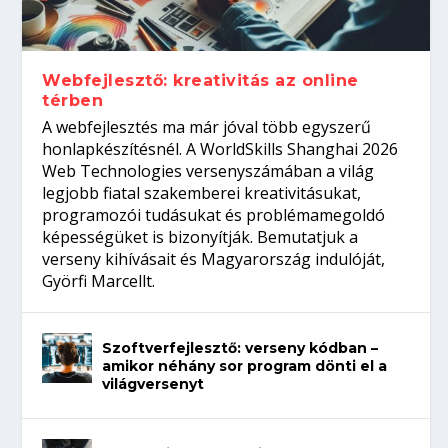
Így növelheted az esélyedet az
gépeket?
Tanulj szakmát!
amikor néhány sor program dönti el a
állásinterjúra...
világversenyt...
Webfejlesztő: kreativitás az online
térben
A webfejlesztés ma már jóval több egyszerű
honlapkészítésnél. A WorldSkills Shanghai 2026
Web Technologies versenyszámában a világ
legjobb fiatal szakemberei kreativitásukat,
programozói tudásukat és problémamegoldó
képességüket is bizonyítják. Bemutatjuk a
verseny kihívásait és Magyarország indulóját,
Györfi Marcellt.
Szoftverfejlesztő: verseny kódban –
amikor néhány sor program dönti el a
világversenyt