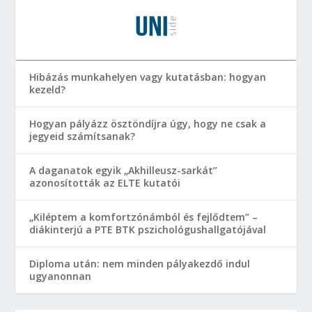
Hibázás munkahelyen vagy kutatásban: hogyan
kezeld?
Hogyan pályázz ösztöndíjra úgy, hogy ne csak a
jegyeid számítsanak?
A daganatok egyik „Akhilleusz-sarkát”
azonosították az ELTE kutatói
„Kiléptem a komfortzónámból és fejlődtem” –
diákinterjú a PTE BTK pszichológushallgatójával
Diploma után: nem minden pályakezdő indul
ugyanonnan