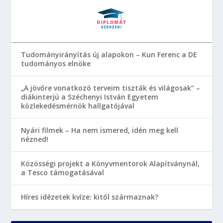
Tudományirányítás új alapokon – Kun Ferenc a DE
tudományos elnöke
„A jövőre vonatkozó terveim tiszták és világosak” –
diákinterjú a Széchenyi István Egyetem
közlekedésmérnök hallgatójával
Nyári filmek – Ha nem ismered, idén meg kell
nézned!
Közösségi projekt a Könyvmentorok Alapítványnál,
a Tesco támogatásával
Híres idézetek kvíze: kitől származnak?