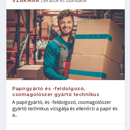
Leírások és tudnivalók
SZAKMÁK
Papírgyártó és -feldolgozó,
csomagolószer gyártó technikus
A papírgyártó, és -feldolgozó, csomagolószer
gyártó technikus vizsgálja és ellenőrzi a papír és
a...