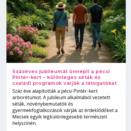
Százéves jubileumát ünnepli a pécsi
Pintér-kert – különleges séták és
családi programok várják a látogatókat
Száz éve alapították a pécsi Pintér-kert
arborétumot. A jubileum alkalmából vezetett
séták, növénybemutatók és
gyermekfoglalkozások várják az érdeklődőket a
Mecsek egyik legkülönlegesebb természeti
helyszínén.