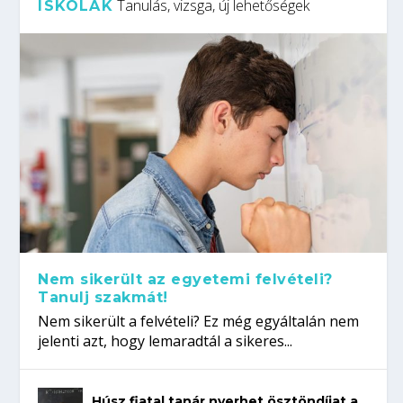
Tanulás, vizsga, új lehetőségek
ISKOLÁK
Nem sikerült az egyetemi felvételi?
Tanulj szakmát!
Nem sikerült a felvételi? Ez még egyáltalán nem
jelenti azt, hogy lemaradtál a sikeres...
Húsz fiatal tanár nyerhet ösztöndíjat a