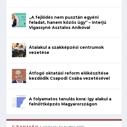
„A fejlődés nem pusztán egyéni
feladat, hanem közös ügy” – interjú
Vigassyné Asztalos Anikóval
Átalakul a szakképzési centrumok
vezetése
Átfogó oktatási reform előkészítése
kezdődik Csapodi Csaba vezetésével
A folyamatos tanulás kora: így alakul a
felnőttképzés Magyarországon