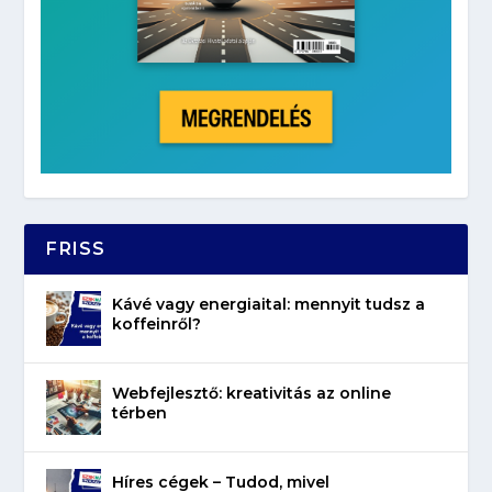
FRISS
Kávé vagy energiaital: mennyit tudsz a
koffeinről?
Webfejlesztő: kreativitás az online
térben
Híres cégek – Tudod, mivel