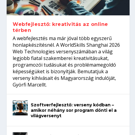
Így növelheted az esélyedet az
gépeket?
Tanulj szakmát!
amikor néhány sor program dönti el a
állásinterjúra...
világversenyt...
Webfejlesztő: kreativitás az online
térben
A webfejlesztés ma már jóval több egyszerű
honlapkészítésnél. A WorldSkills Shanghai 2026
Web Technologies versenyszámában a világ
legjobb fiatal szakemberei kreativitásukat,
programozói tudásukat és problémamegoldó
képességüket is bizonyítják. Bemutatjuk a
verseny kihívásait és Magyarország indulóját,
Györfi Marcellt.
Szoftverfejlesztő: verseny kódban –
amikor néhány sor program dönti el a
világversenyt