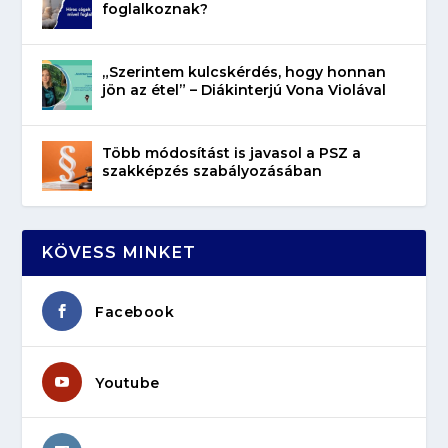
foglalkoznak?
„Szerintem kulcskérdés, hogy honnan
jön az étel” – Diákinterjú Vona Violával
Több módosítást is javasol a PSZ a
szakképzés szabályozásában
KÖVESS MINKET
Facebook
Youtube