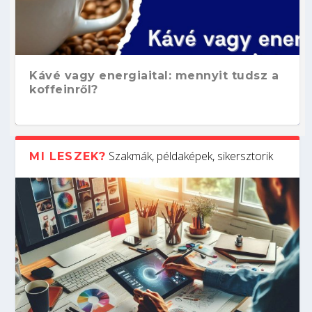
Kávé vagy energiaital: mennyit tudsz a
koffeinről?
Szakmák, példaképek, sikersztorik
MI LESZEK?
Hogyan készíts ATS-barát önéletrajzot?
Kitalálod, mire használják ezeket a
Nem sikerült az egyetemi felvételi?
Szoftverfejlesztő: verseny kódban –