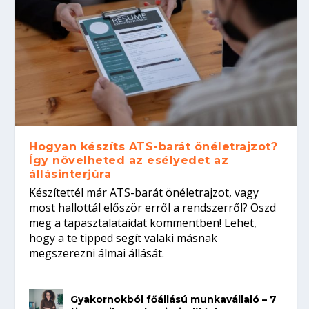
Hogyan készíts ATS-barát önéletrajzot?
Így növelheted az esélyedet az
állásinterjúra
Készítettél már ATS-barát önéletrajzot, vagy
most hallottál először erről a rendszerről? Oszd
meg a tapasztalataidat kommentben! Lehet,
hogy a te tipped segít valaki másnak
megszerezni álmai állását.
Gyakornokból főállású munkavállaló – 7