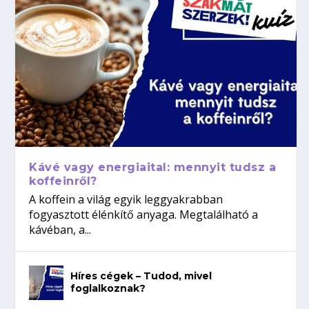
Kávé vagy energiaital: mennyit tudsz a
koffeinről?
A koffein a világ egyik leggyakrabban
fogyasztott élénkítő anyaga. Megtalálható a
kávéban, a...
Híres cégek – Tudod, mivel
foglalkoznak?