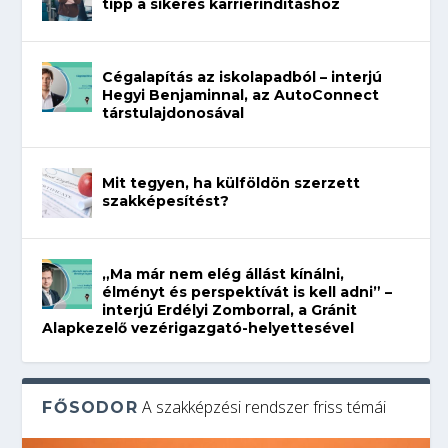
tipp a sikeres karrierindításhoz
Cégalapítás az iskolapadból – interjú
Hegyi Benjaminnal, az AutoConnect
társtulajdonosával
Mit tegyen, ha külföldön szerzett
szakképesítést?
„Ma már nem elég állást kínálni,
élményt és perspektívát is kell adni” –
interjú Erdélyi Zomborral, a Gránit
Alapkezelő vezérigazgató-helyettesével
A szakképzési rendszer friss témái
FŐSODOR