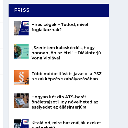
FRISS
Híres cégek – Tudod, mivel
foglalkoznak?
„Szerintem kulcskérdés, hogy
honnan jön az étel” – Diákinterjú
Vona Violával
Több módosítást is javasol a PSZ
a szakképzés szabályozásában
Hogyan készíts ATS-barát
önéletrajzot? Így növelheted az
esélyedet az állásinterjúra
Kitalálod, mire használják ezeket
a gépeket?