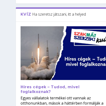
Ha szeretsz játszani, itt a helyed
KVÍZ
Híres cégek – Tudod, mivel
foglalkoznak?
Egyes vállalatok termékei ott vannak az
otthonunkban, mások a háttérben formálják a