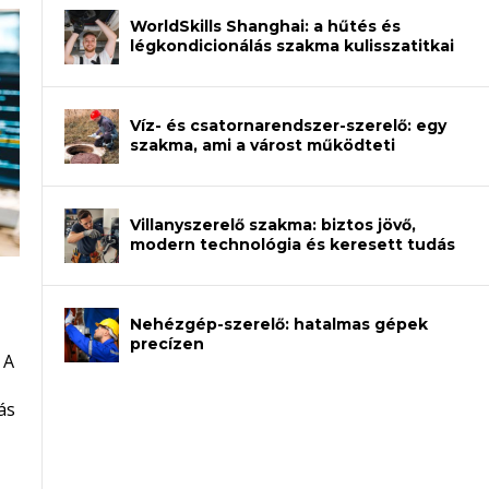
WorldSkills Shanghai: a hűtés és
légkondicionálás szakma kulisszatitkai
Víz- és csatornarendszer-szerelő: egy
szakma, ami a várost működteti
Villanyszerelő szakma: biztos jövő,
modern technológia és keresett tudás
Nehézgép-szerelő: hatalmas gépek
an – amikor néhány sor program dönti
precízen
 A
et a gépeket?
eli? Tanulj szakmát!
ódj ki telefon nélkül?
ás