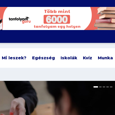
Mi leszek?
Egészség
Iskolák
Kvíz
Munka