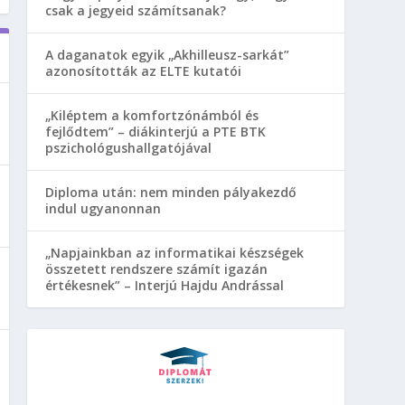
csak a jegyeid számítsanak?
A daganatok egyik „Akhilleusz-sarkát”
azonosították az ELTE kutatói
„Kiléptem a komfortzónámból és
fejlődtem” – diákinterjú a PTE BTK
pszichológushallgatójával
Diploma után: nem minden pályakezdő
indul ugyanonnan
„Napjainkban az informatikai készségek
összetett rendszere számít igazán
értékesnek” – Interjú Hajdu Andrással