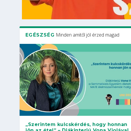
Minden amitől jól érzed magad
EGÉSZSÉG
„Szerintem kulcskérdés, hogy honnan
jön az étel” – Diákinterjú Vona Violával