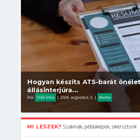
Hogyan készíts ATS-barát önélet
állásinterjúra...
Írta:
Oláh Erika
|
2026. augusztus. 5.
|
Munka
Szakmák, példaképek, sikersztorik
MI LESZEK?