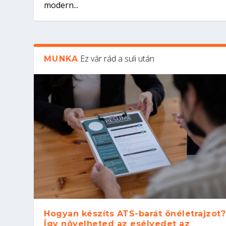
modern...
Ez vár rád a suli után
MUNKA
Hogyan készíts ATS-barát önéletrajzot?
Így növelheted az esélyedet az