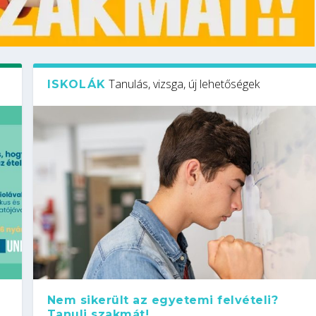
Tanulás, vizsga, új lehetőségek
ISKOLÁK
Nem sikerült az egyetemi felvételi?
Tanulj szakmát!