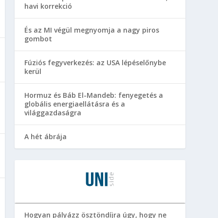
havi korrekció
És az MI végül megnyomja a nagy piros
gombot
Fúziós fegyverkezés: az USA lépéselőnybe
kerül
Hormuz és Báb El-Mandeb: fenyegetés a
globális energiaellátásra és a
világgazdaságra
A hét ábrája
Hogyan pályázz ösztöndíjra úgy, hogy ne