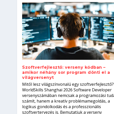
Szoftverfejlesztő: verseny kódban –
amikor néhány sor program dönti el a
világversenyt
Szoftverfejlesztő: verseny kódb
Mitől lesz világszínvonalú egy szoftverfejlesztő?
Kitalálod, mire használják ezek
Nem sikerült az egyetemi felvét
el a világversenyt...
Digitális detox – hogyan kapcsol
WorldSkills Shanghai 2026 Software Developer
Írta:
Írta:
Írta:
Írta:
Tóth Mónika
Oláh Erika
Szakmát Szerzek
Oláh Erika
|
|
|
2026. augusztus. 4.
2026. augusztus. 3.
2026. augusztus. 4.
|
2026. augusztus. 3.
|
|
|
Iskolák
Egészség
Kvíz
|
Mi leszek?
versenyszámában nemcsak a programozási tud
számít, hanem a kreatív problémamegoldás, a
logikus gondolkodás és a professzionális
szoftvertervezés is. Bemutatjuk a verseny