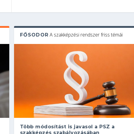
A szakképzési rendszer friss témái
FŐSODOR
Több módosítást is javasol a PSZ a
szakképzés szabályozásában