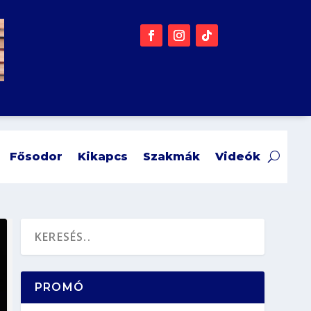
Fősodor
Kikapcs
Szakmák
Videók
PROMÓ