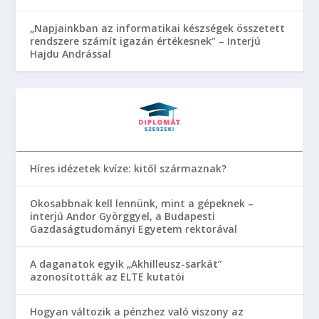
„Napjainkban az informatikai készségek összetett
rendszere számít igazán értékesnek” – Interjú
Hajdu Andrással
Híres idézetek kvíze: kitől származnak?
Okosabbnak kell lennünk, mint a gépeknek –
interjú Andor Györggyel, a Budapesti
Gazdaságtudományi Egyetem rektorával
A daganatok egyik „Akhilleusz-sarkát”
azonosították az ELTE kutatói
Hogyan változik a pénzhez való viszony az