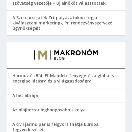
szövetség vezetője – Új elnököt választottak
A Szerencsejáték Zrt pályázatokon fogja
kiválasztani marketing-, Pr, rendezvényszervező
ügynökségeit
Hormuz és Báb El-Mandeb: fenyegetés a globális
energiaellátásra és a világgazdaságra
A hét ábrája
Az olajhorror leghangosabb sikolya
A civil járműipar is felgyorsíthatja Európa
fegyverkezését