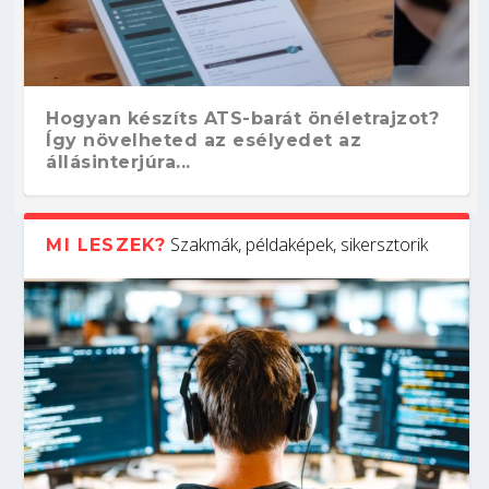
Hogyan készíts ATS-barát önéletrajzot?
Így növelheted az esélyedet az
állásinterjúra...
Szakmák, példaképek, sikersztorik
MI LESZEK?
Kitalálod, mire használják ezeket a
Nem sikerült az egyetemi felvételi?
Szoftverfejlesztő: verseny kódban –
Digitális detox – hogyan kapcsolódj ki