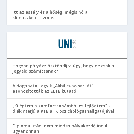
Itt az aszály és a hőség, mégis nő a
klímaszkepticizmus
Hogyan pályázz ösztöndíjra úgy, hogy ne csak a
jegyeid számítsanak?
A daganatok egyik „Akhilleusz-sarkát”
azonosították az ELTE kutatói
„Kiléptem a komfortzónámból és fejlődtem” –
diákinterjú a PTE BTK pszichológushallgatójával
Diploma után: nem minden pályakezdő indul
ugyanonnan