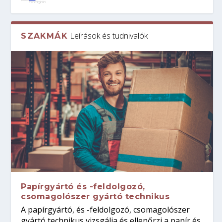
Leírások és tudnivalók
SZAKMÁK
Papírgyártó és -feldolgozó,
csomagolószer gyártó technikus
A papírgyártó, és -feldolgozó, csomagolószer
gyártó technikus vizsgálja és ellenőrzi a papír és