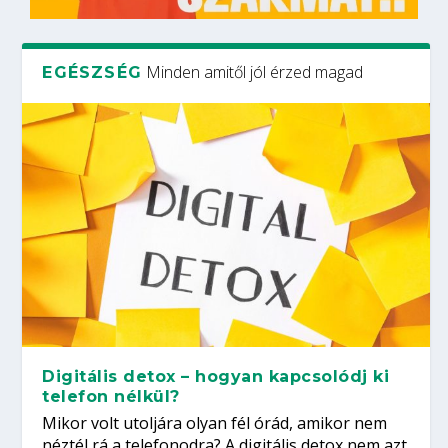
Minden amitől jól érzed magad
EGÉSZSÉG
Digitális detox – hogyan kapcsolódj ki
telefon nélkül?
Mikor volt utoljára olyan fél órád, amikor nem
néztél rá a telefonodra? A digitális detox nem azt