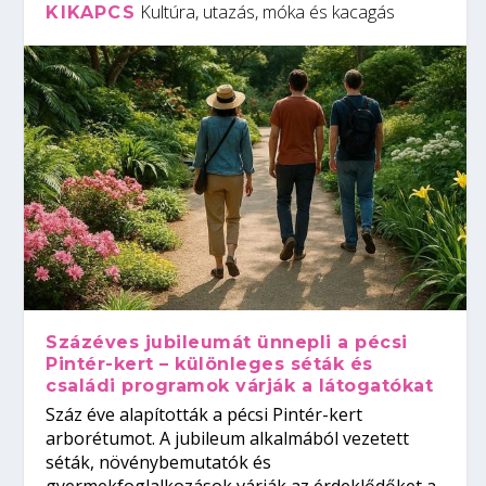
Kultúra, utazás, móka és kacagás
KIKAPCS
Százéves jubileumát ünnepli a pécsi
Pintér-kert – különleges séták és
családi programok várják a látogatókat
Száz éve alapították a pécsi Pintér-kert
arborétumot. A jubileum alkalmából vezetett
séták, növénybemutatók és