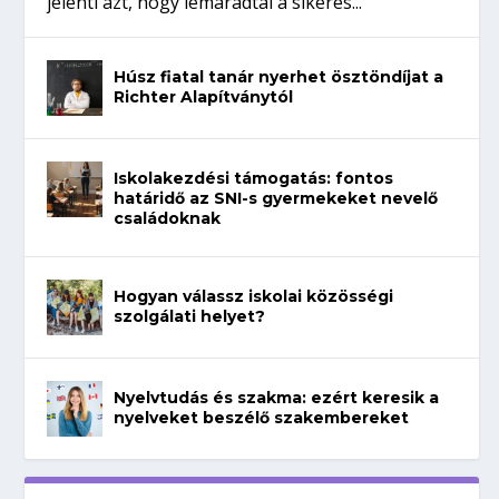
jelenti azt, hogy lemaradtál a sikeres...
Húsz fiatal tanár nyerhet ösztöndíjat a
Richter Alapítványtól
Iskolakezdési támogatás: fontos
határidő az SNI-s gyermekeket nevelő
családoknak
Hogyan válassz iskolai közösségi
szolgálati helyet?
Nyelvtudás és szakma: ezért keresik a
nyelveket beszélő szakembereket