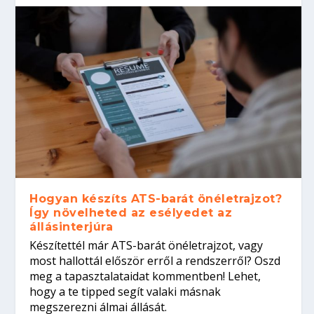
Hogyan készíts ATS-barát önéletrajzot?
Így növelheted az esélyedet az
állásinterjúra
Készítettél már ATS-barát önéletrajzot, vagy
most hallottál először erről a rendszerről? Oszd
meg a tapasztalataidat kommentben! Lehet,
hogy a te tipped segít valaki másnak
megszerezni álmai állását.