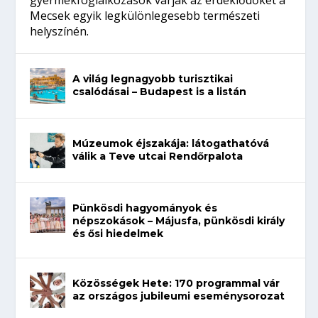
gyermekfoglalkozások várják az érdeklődőket a
Mecsek egyik legkülönlegesebb természeti
helyszínén.
A világ legnagyobb turisztikai
csalódásai – Budapest is a listán
Múzeumok éjszakája: látogathatóvá
válik a Teve utcai Rendőrpalota
Pünkösdi hagyományok és
népszokások – Májusfa, pünkösdi király
és ősi hiedelmek
Közösségek Hete: 170 programmal vár
az országos jubileumi eseménysorozat