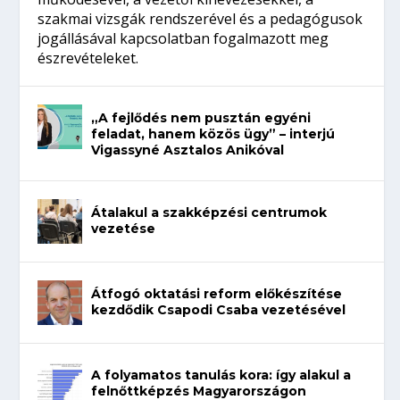
szakmai vizsgák rendszerével és a pedagógusok
jogállásával kapcsolatban fogalmazott meg
észrevételeket.
„A fejlődés nem pusztán egyéni
feladat, hanem közös ügy” – interjú
Vigassyné Asztalos Anikóval
Átalakul a szakképzési centrumok
vezetése
Átfogó oktatási reform előkészítése
kezdődik Csapodi Csaba vezetésével
A folyamatos tanulás kora: így alakul a
felnőttképzés Magyarországon