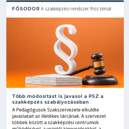
A szakképzési rendszer friss témái
FŐSODOR
Több módosítást is javasol a PSZ a
szakképzés szabályozásában
A Pedagógusok Szakszervezete elküldte
javaslatait az illetékes tárcának. A szervezet
többek között a szakképzési centrumok
működésével, a vezetői kinevezésekkel, a