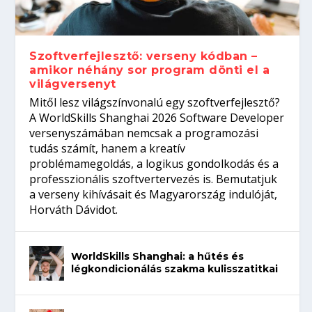
gépeket?
Tanulj szakmát!
amikor néhány sor program dönti el a
telefon nélkül?
világversenyt...
Szoftverfejlesztő: verseny kódban –
amikor néhány sor program dönti el a
világversenyt
Mitől lesz világszínvonalú egy szoftverfejlesztő?
A WorldSkills Shanghai 2026 Software Developer
versenyszámában nemcsak a programozási
tudás számít, hanem a kreatív
problémamegoldás, a logikus gondolkodás és a
professzionális szoftvertervezés is. Bemutatjuk
a verseny kihívásait és Magyarország indulóját,
Horváth Dávidot.
WorldSkills Shanghai: a hűtés és
légkondicionálás szakma kulisszatitkai