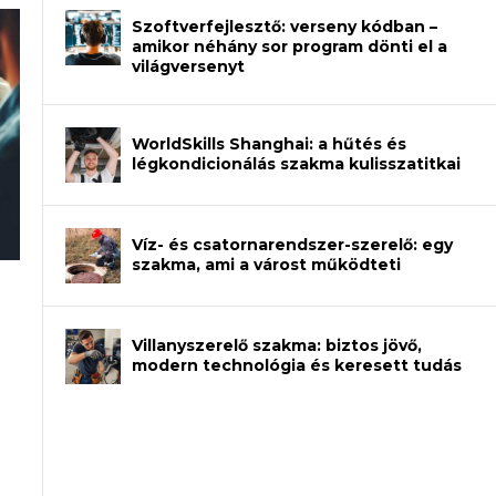
Szoftverfejlesztő: verseny kódban –
amikor néhány sor program dönti el a
világversenyt
WorldSkills Shanghai: a hűtés és
légkondicionálás szakma kulisszatitkai
Víz- és csatornarendszer-szerelő: egy
szakma, ami a várost működteti
rajzot? Így növelheted az esélyedet az
an – amikor néhány sor program dönti
Villanyszerelő szakma: biztos jövő,
modern technológia és keresett tudás
et a gépeket?
eli? Tanulj szakmát!