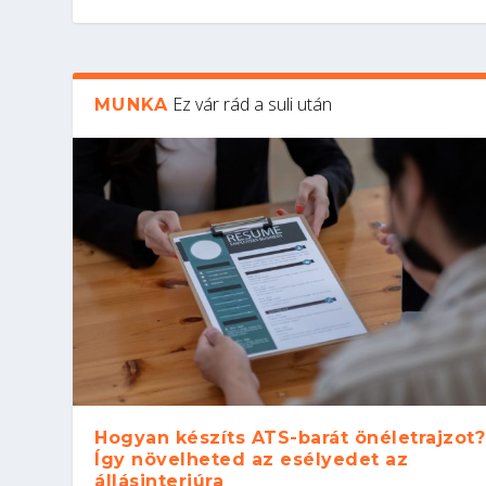
Ez vár rád a suli után
MUNKA
Hogyan készíts ATS-barát önéletrajzot?
Így növelheted az esélyedet az
állásinterjúra