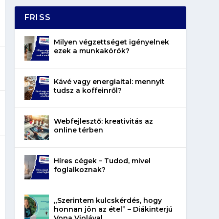
FRISS
Milyen végzettséget igényelnek
ezek a munkakörök?
Kávé vagy energiaital: mennyit
tudsz a koffeinről?
Webfejlesztő: kreativitás az
online térben
Híres cégek – Tudod, mivel
foglalkoznak?
„Szerintem kulcskérdés, hogy
honnan jön az étel” – Diákinterjú
Vona Violával