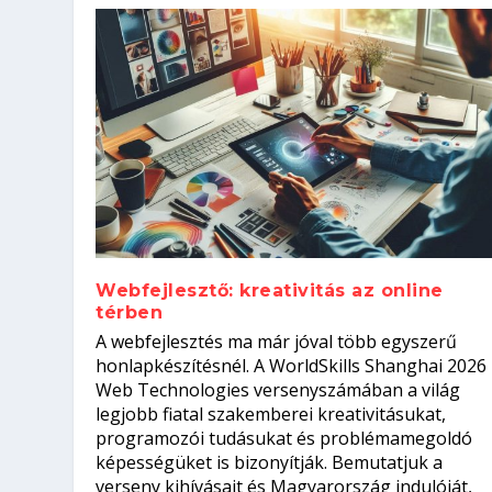
Webfejlesztő: kreativitás az online
térben
Hogyan készíts ATS-barát önélet
Szoftverfejlesztő: verseny kódb
A webfejlesztés ma már jóval több egyszerű
állásinterjúra...
Kitalálod, mire használják ezek
Nem sikerült az egyetemi felvét
el a világversenyt...
honlapkészítésnél. A WorldSkills Shanghai 2026
Web Technologies versenyszámában a világ
Írta:
Írta:
Írta:
Írta:
Oláh Erika
Tóth Mónika
Oláh Erika
Szakmát Szerzek
|
|
2026. augusztus. 5.
|
2026. augusztus. 4.
2026. augusztus. 4.
|
2026. augusztus. 3.
|
|
|
Munka
Iskolák
Kvíz
|
Mi leszek?
legjobb fiatal szakemberei kreativitásukat,
programozói tudásukat és problémamegoldó
képességüket is bizonyítják. Bemutatjuk a
verseny kihívásait és Magyarország indulóját,