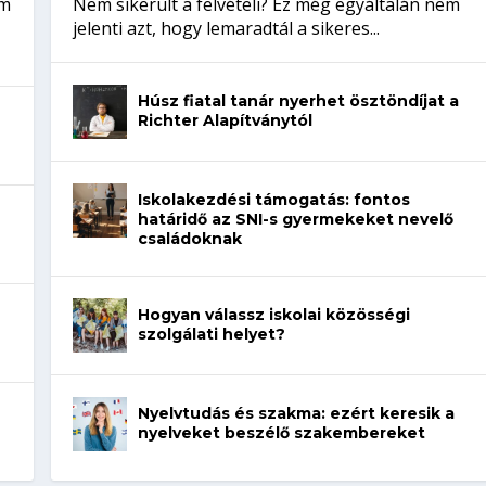
em
Nem sikerült a felvételi? Ez még egyáltalán nem
jelenti azt, hogy lemaradtál a sikeres...
Húsz fiatal tanár nyerhet ösztöndíjat a
Richter Alapítványtól
Iskolakezdési támogatás: fontos
határidő az SNI-s gyermekeket nevelő
családoknak
Hogyan válassz iskolai közösségi
szolgálati helyet?
Nyelvtudás és szakma: ezért keresik a
nyelveket beszélő szakembereket