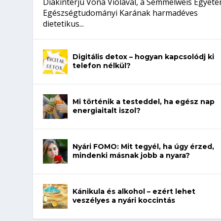
Diákinterjú Vona Violával, a Semmelweis Egyet
Egészségtudományi Karának harmadéves
dietetikus...
Digitális detox – hogyan kapcsolódj ki
telefon nélkül?
Mi történik a testeddel, ha egész nap
energiaitalt iszol?
Nyári FOMO: Mit tegyél, ha úgy érzed,
mindenki másnak jobb a nyara?
Kánikula és alkohol – ezért lehet
veszélyes a nyári koccintás