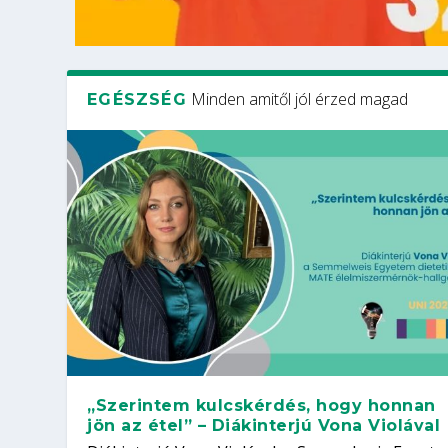
Minden amitől jól érzed magad
EGÉSZSÉG
„Szerintem kulcskérdés, hogy honnan
jön az étel” – Diákinterjú Vona Violával