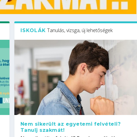
Tanulás, vizsga, új lehetőségek
ISKOLÁK
Nem sikerült az egyetemi felvételi?
Tanulj szakmát!