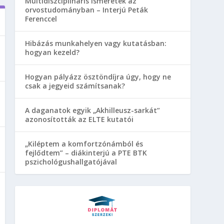
Multidiszciplináris ismeretek az
orvostudományban – Interjú Peták
Ferenccel
Hibázás munkahelyen vagy kutatásban:
hogyan kezeld?
Hogyan pályázz ösztöndíjra úgy, hogy ne
csak a jegyeid számítsanak?
A daganatok egyik „Akhilleusz-sarkát”
azonosították az ELTE kutatói
„Kiléptem a komfortzónámból és
fejlődtem” – diákinterjú a PTE BTK
pszichológushallgatójával