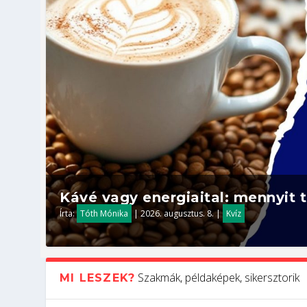
Kávé vagy energiaital: mennyit t
Írta:
Tóth Mónika
|
2026. augusztus. 8.
|
Kvíz
Szakmák, példaképek, sikersztorik
MI LESZEK?