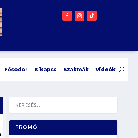
Fősodor
Kikapcs
Szakmák
Videók
PROMÓ