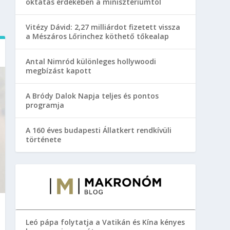
oktatás érdekében a minisztériumtól
Vitézy Dávid: 2,27 milliárdot fizetett vissza
a Mészáros Lőrinchez köthető tőkealap
Antal Nimród különleges hollywoodi
megbízást kapott
A Bródy Dalok Napja teljes és pontos
programja
A 160 éves budapesti Állatkert rendkívüli
története
Leó pápa folytatja a Vatikán és Kína kényes