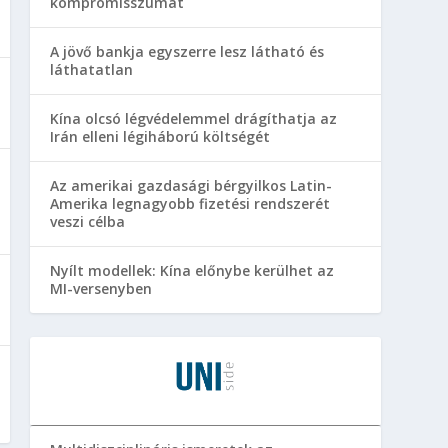
kompromisszumát
A jövő bankja egyszerre lesz látható és
láthatatlan
Kína olcsó légvédelemmel drágíthatja az
Irán elleni légiháború költségét
Az amerikai gazdasági bérgyilkos Latin-
Amerika legnagyobb fizetési rendszerét
veszi célba
Nyílt modellek: Kína előnybe kerülhet az
MI-versenyben