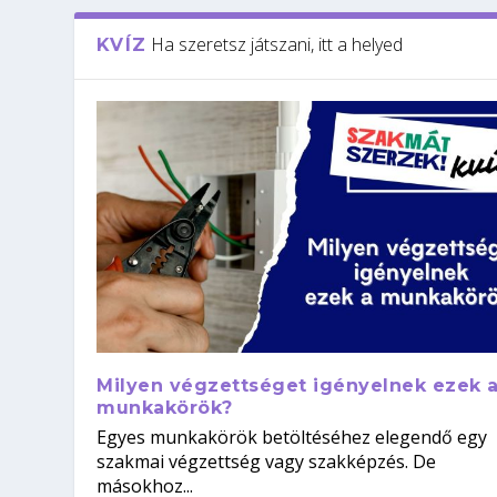
Ha szeretsz játszani, itt a helyed
KVÍZ
Milyen végzettséget igényelnek ezek 
munkakörök?
Egyes munkakörök betöltéséhez elegendő egy
szakmai végzettség vagy szakképzés. De
másokhoz...