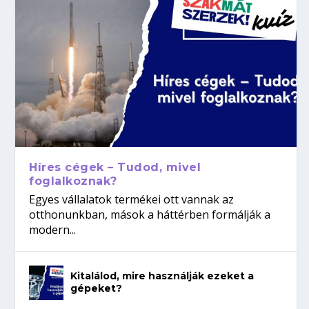
Híres cégek – Tudod, mivel
foglalkoznak?
Egyes vállalatok termékei ott vannak az
otthonunkban, mások a háttérben formálják a
modern...
Kitalálod, mire használják ezeket a
gépeket?