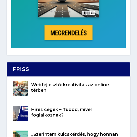
FRISS
Webfejlesztő: kreativitás az online
térben
Híres cégek – Tudod, mivel
foglalkoznak?
„Szerintem kulcskérdés, hogy honnan