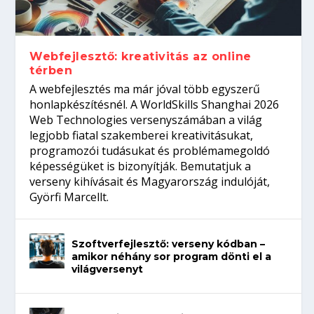
gépeket?
Tanulj szakmát!
amikor néhány sor program dönti el a
telefon nélkül?
világversenyt...
Webfejlesztő: kreativitás az online
térben
A webfejlesztés ma már jóval több egyszerű
honlapkészítésnél. A WorldSkills Shanghai 2026
Web Technologies versenyszámában a világ
legjobb fiatal szakemberei kreativitásukat,
programozói tudásukat és problémamegoldó
képességüket is bizonyítják. Bemutatjuk a
verseny kihívásait és Magyarország indulóját,
Györfi Marcellt.
Szoftverfejlesztő: verseny kódban –
amikor néhány sor program dönti el a
világversenyt