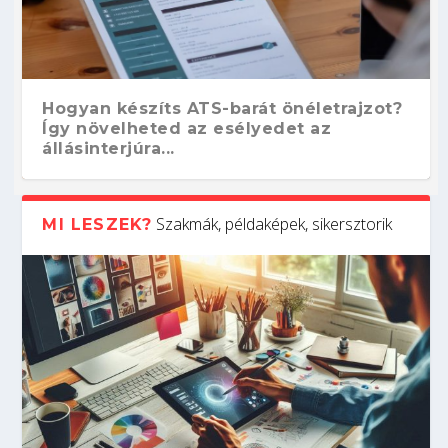
Hogyan készíts ATS-barát önéletrajzot?
Így növelheted az esélyedet az
állásinterjúra...
Szakmák, példaképek, sikersztorik
MI LESZEK?
Kitalálod, mire használják ezeket a
Nem sikerült az egyetemi felvételi?
Szoftverfejlesztő: verseny kódban –
Digitális detox – hogyan kapcsolódj ki