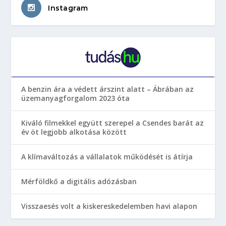
Instagram
A benzin ára a védett árszint alatt – Ábrában az
üzemanyagforgalom 2023 óta
Kiváló filmekkel együtt szerepel a Csendes barát az
év öt legjobb alkotása között
A klímaváltozás a vállalatok működését is átírja
Mérföldkő a digitális adózásban
Visszaesés volt a kiskereskedelemben havi alapon