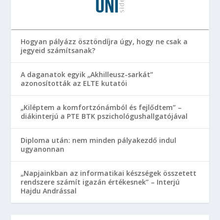
Hogyan pályázz ösztöndíjra úgy, hogy ne csak a
jegyeid számítsanak?
A daganatok egyik „Akhilleusz-sarkát”
azonosították az ELTE kutatói
„Kiléptem a komfortzónámból és fejlődtem” –
diákinterjú a PTE BTK pszichológushallgatójával
Diploma után: nem minden pályakezdő indul
ugyanonnan
„Napjainkban az informatikai készségek összetett
rendszere számít igazán értékesnek” – Interjú
Hajdu Andrással