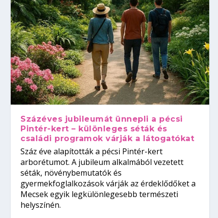
Százéves jubileumát ünnepli a pécsi
Pintér-kert – különleges séták és
családi programok várják a látogatókat
Száz éve alapították a pécsi Pintér-kert
arborétumot. A jubileum alkalmából vezetett
séták, növénybemutatók és
gyermekfoglalkozások várják az érdeklődőket a
Mecsek egyik legkülönlegesebb természeti
helyszínén.