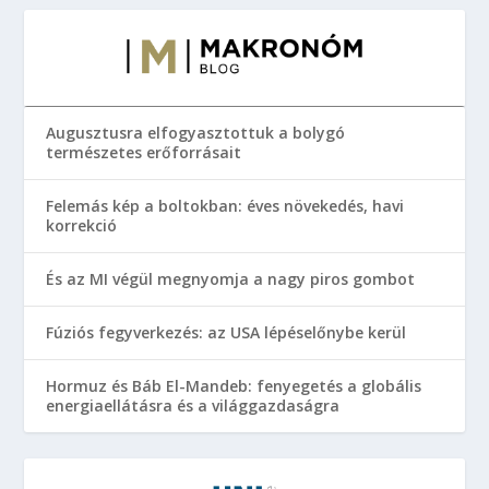
Augusztusra elfogyasztottuk a bolygó
természetes erőforrásait
Felemás kép a boltokban: éves növekedés, havi
korrekció
És az MI végül megnyomja a nagy piros gombot
Fúziós fegyverkezés: az USA lépéselőnybe kerül
Hormuz és Báb El-Mandeb: fenyegetés a globális
energiaellátásra és a világgazdaságra