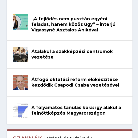
„A fejlődés nem pusztán egyéni
feladat, hanem közös ügy” – interjú
Vigassyné Asztalos Anikóval
Átalakul a szakképzési centrumok
vezetése
Átfogó oktatási reform előkészítése
kezdődik Csapodi Csaba vezetésével
A folyamatos tanulás kora: így alakul a
felnőttképzés Magyarországon