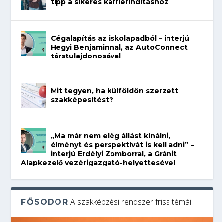
tipp a sikeres karrierindításhoz
Cégalapítás az iskolapadból – interjú
Hegyi Benjaminnal, az AutoConnect
társtulajdonosával
Mit tegyen, ha külföldön szerzett
szakképesítést?
„Ma már nem elég állást kínálni,
élményt és perspektívát is kell adni” –
interjú Erdélyi Zomborral, a Gránit
Alapkezelő vezérigazgató-helyettesével
A szakképzési rendszer friss témái
FŐSODOR