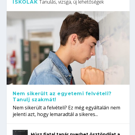
Tanulás, vizsga, új lehetőségek
ISKOLÁK
Nem sikerült az egyetemi felvételi?
Tanulj szakmát!
Nem sikerült a felvételi? Ez még egyáltalán nem
jelenti azt, hogy lemaradtál a sikeres...
Húsz fiatal tanár nyerhet ösztöndíjat a