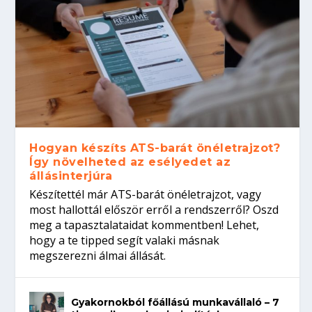
Hogyan készíts ATS-barát önéletrajzot?
Így növelheted az esélyedet az
állásinterjúra
Készítettél már ATS-barát önéletrajzot, vagy
most hallottál először erről a rendszerről? Oszd
meg a tapasztalataidat kommentben! Lehet,
hogy a te tipped segít valaki másnak
megszerezni álmai állását.
Gyakornokból főállású munkavállaló – 7