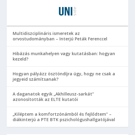
Multidiszciplináris ismeretek az
orvostudományban – Interjú Peták Ferenccel
Hibázás munkahelyen vagy kutatásban: hogyan
kezeld?
Hogyan pályázz ösztöndíjra úgy, hogy ne csak a
jegyeid számítsanak?
A daganatok egyik „Akhilleusz-sarkát”
azonosították az ELTE kutatói
„Kiléptem a komfortzónámból és fejlődtem” –
diákinterjú a PTE BTK pszichológushallgatójával