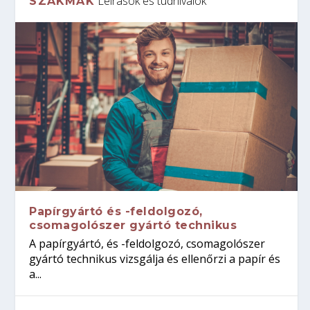
Leírások és tudnivalók
SZAKMÁK
Papírgyártó és -feldolgozó,
csomagolószer gyártó technikus
A papírgyártó, és -feldolgozó, csomagolószer
gyártó technikus vizsgálja és ellenőrzi a papír és
a...