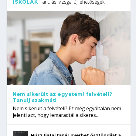
Tanulás, vizsga, új lehetőségek
ISKOLÁK
Nem sikerült az egyetemi felvételi?
Tanulj szakmát!
Nem sikerült a felvételi? Ez még egyáltalán nem
jelenti azt, hogy lemaradtál a sikeres...
Húsz fiatal tanár nyerhet ösztöndíjat a