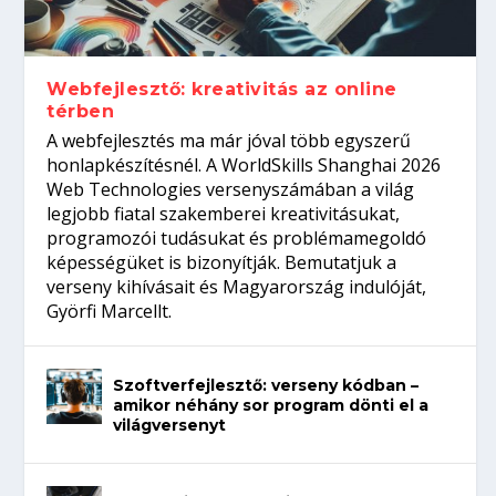
Így növelheted az esélyedet az
gépeket?
Tanulj szakmát!
amikor néhány sor program dönti el a
állásinterjúra...
világversenyt...
Webfejlesztő: kreativitás az online
térben
A webfejlesztés ma már jóval több egyszerű
honlapkészítésnél. A WorldSkills Shanghai 2026
Web Technologies versenyszámában a világ
legjobb fiatal szakemberei kreativitásukat,
programozói tudásukat és problémamegoldó
képességüket is bizonyítják. Bemutatjuk a
verseny kihívásait és Magyarország indulóját,
Györfi Marcellt.
Szoftverfejlesztő: verseny kódban –
amikor néhány sor program dönti el a
világversenyt