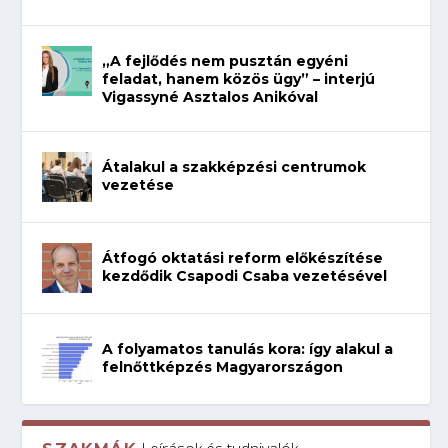
„A fejlődés nem pusztán egyéni
feladat, hanem közös ügy” – interjú
Vigassyné Asztalos Anikóval
Átalakul a szakképzési centrumok
vezetése
Átfogó oktatási reform előkészítése
kezdődik Csapodi Csaba vezetésével
A folyamatos tanulás kora: így alakul a
felnőttképzés Magyarországon