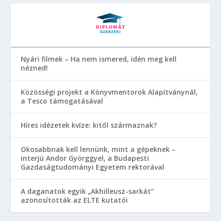
Nyári filmek – Ha nem ismered, idén meg kell
nézned!
Közösségi projekt a Könyvmentorok Alapítványnál,
a Tesco támogatásával
Híres idézetek kvíze: kitől származnak?
Okosabbnak kell lennünk, mint a gépeknek –
interjú Andor Györggyel, a Budapesti
Gazdaságtudományi Egyetem rektorával
A daganatok egyik „Akhilleusz-sarkát”
azonosították az ELTE kutatói