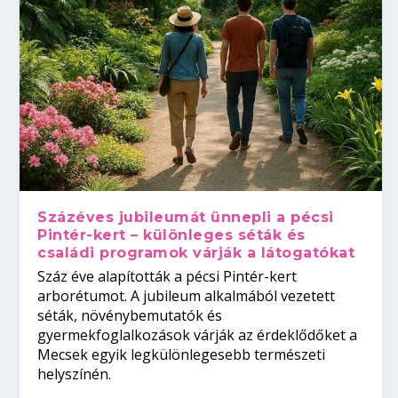
Százéves jubileumát ünnepli a pécsi
Pintér-kert – különleges séták és
családi programok várják a látogatókat
Száz éve alapították a pécsi Pintér-kert
arborétumot. A jubileum alkalmából vezetett
séták, növénybemutatók és
gyermekfoglalkozások várják az érdeklődőket a
Mecsek egyik legkülönlegesebb természeti
helyszínén.