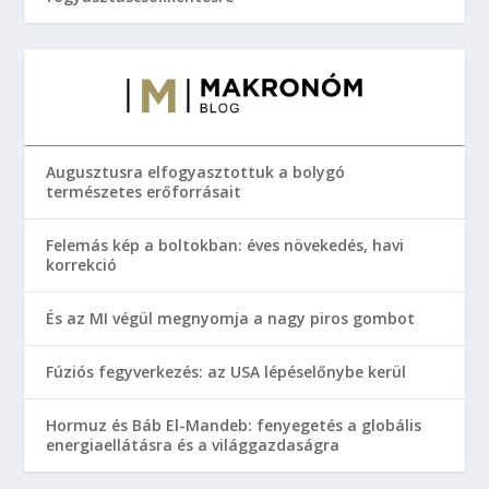
Augusztusra elfogyasztottuk a bolygó
természetes erőforrásait
Felemás kép a boltokban: éves növekedés, havi
korrekció
És az MI végül megnyomja a nagy piros gombot
Fúziós fegyverkezés: az USA lépéselőnybe kerül
Hormuz és Báb El-Mandeb: fenyegetés a globális
energiaellátásra és a világgazdaságra