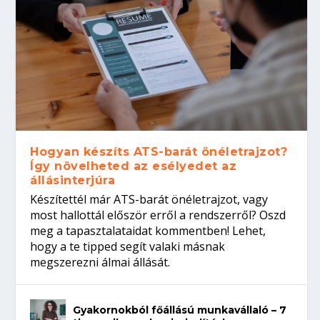
Hogyan készíts ATS-barát önéletrajzot?
Így növelheted az esélyedet az
állásinterjúra
Készítettél már ATS-barát önéletrajzot, vagy
most hallottál először erről a rendszerről? Oszd
meg a tapasztalataidat kommentben! Lehet,
hogy a te tipped segít valaki másnak
megszerezni álmai állását.
Gyakornokból főállású munkavállaló – 7