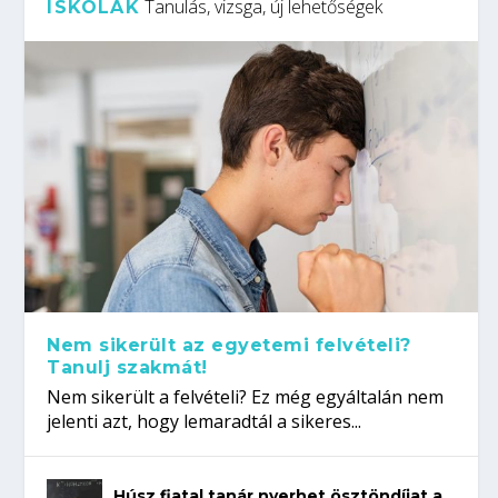
Tanulás, vizsga, új lehetőségek
ISKOLÁK
Nem sikerült az egyetemi felvételi?
Tanulj szakmát!
Nem sikerült a felvételi? Ez még egyáltalán nem
jelenti azt, hogy lemaradtál a sikeres...
Húsz fiatal tanár nyerhet ösztöndíjat a