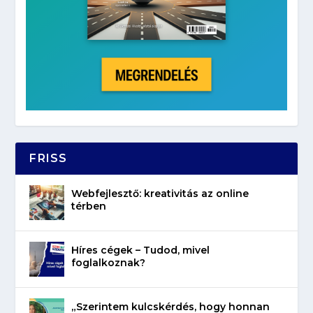
FRISS
Webfejlesztő: kreativitás az online
térben
Híres cégek – Tudod, mivel
foglalkoznak?
„Szerintem kulcskérdés, hogy honnan