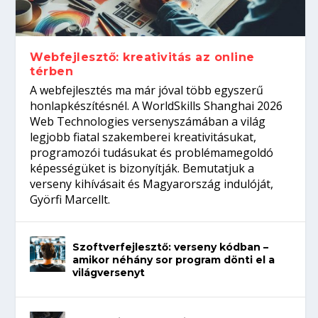
gépeket?
Tanulj szakmát!
amikor néhány sor program dönti el a
telefon nélkül?
világversenyt...
Webfejlesztő: kreativitás az online
térben
A webfejlesztés ma már jóval több egyszerű
honlapkészítésnél. A WorldSkills Shanghai 2026
Web Technologies versenyszámában a világ
legjobb fiatal szakemberei kreativitásukat,
programozói tudásukat és problémamegoldó
képességüket is bizonyítják. Bemutatjuk a
verseny kihívásait és Magyarország indulóját,
Györfi Marcellt.
Szoftverfejlesztő: verseny kódban –
amikor néhány sor program dönti el a
világversenyt