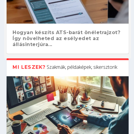
Hogyan készíts ATS-barát önéletrajzot?
Így növelheted az esélyedet az
állásinterjúra...
Szakmák, példaképek, sikersztorik
MI LESZEK?
Kitalálod, mire használják ezeket a
Nem sikerült az egyetemi felvételi?
Szoftverfejlesztő: verseny kódban –
Digitális detox – hogyan kapcsolódj ki