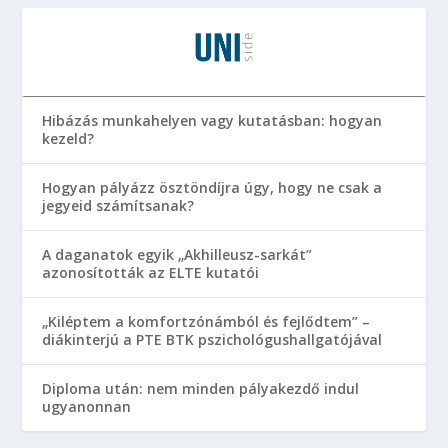
Hibázás munkahelyen vagy kutatásban: hogyan
kezeld?
Hogyan pályázz ösztöndíjra úgy, hogy ne csak a
jegyeid számítsanak?
A daganatok egyik „Akhilleusz-sarkát”
azonosították az ELTE kutatói
„Kiléptem a komfortzónámból és fejlődtem” –
diákinterjú a PTE BTK pszichológushallgatójával
Diploma után: nem minden pályakezdő indul
ugyanonnan