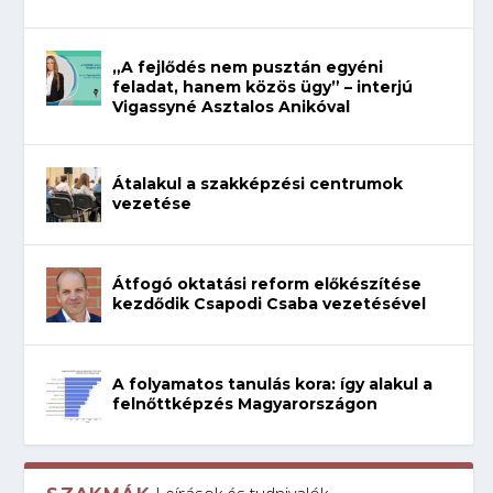
„A fejlődés nem pusztán egyéni
feladat, hanem közös ügy” – interjú
Vigassyné Asztalos Anikóval
Átalakul a szakképzési centrumok
vezetése
Átfogó oktatási reform előkészítése
kezdődik Csapodi Csaba vezetésével
A folyamatos tanulás kora: így alakul a
felnőttképzés Magyarországon