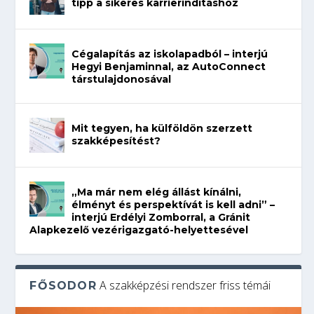
tipp a sikeres karrierindításhoz
Cégalapítás az iskolapadból – interjú
Hegyi Benjaminnal, az AutoConnect
társtulajdonosával
Mit tegyen, ha külföldön szerzett
szakképesítést?
„Ma már nem elég állást kínálni,
élményt és perspektívát is kell adni” –
interjú Erdélyi Zomborral, a Gránit
Alapkezelő vezérigazgató-helyettesével
A szakképzési rendszer friss témái
FŐSODOR