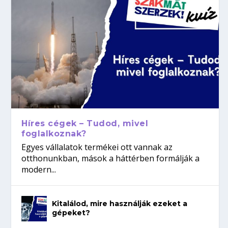
Híres cégek – Tudod, mivel
foglalkoznak?
Egyes vállalatok termékei ott vannak az
otthonunkban, mások a háttérben formálják a
modern...
Kitalálod, mire használják ezeket a
gépeket?