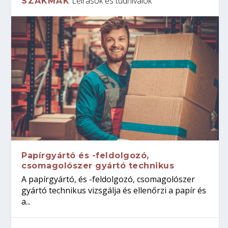
Leírások és tudnivalók
SZAKMÁK
Papírgyártó és -feldolgozó,
csomagolószer gyártó technikus
A papírgyártó, és -feldolgozó, csomagolószer
gyártó technikus vizsgálja és ellenőrzi a papír és
a...