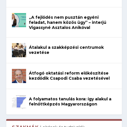
„A fejlődés nem pusztán egyéni
feladat, hanem közös ügy” – interjú
Vigassyné Asztalos Anikóval
Átalakul a szakképzési centrumok
vezetése
Átfogó oktatási reform előkészítése
kezdődik Csapodi Csaba vezetésével
A folyamatos tanulás kora: így alakul a
felnőttképzés Magyarországon