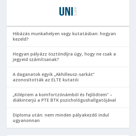
Hibázás munkahelyen vagy kutatásban: hogyan
kezeld?
Hogyan pályázz ösztöndíjra úgy, hogy ne csak a
jegyeid számítsanak?
A daganatok egyik „Akhilleusz-sarkát”
azonosították az ELTE kutatói
„Kiléptem a komfortzónámból és fejlődtem” –
diákinterjú a PTE BTK pszichológushallgatójával
Diploma után: nem minden pályakezdő indul
ugyanonnan