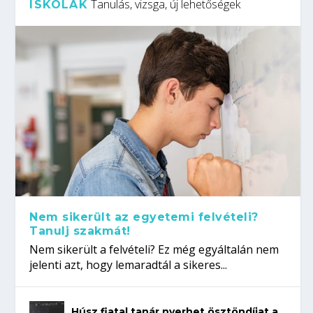
Tanulás, vizsga, új lehetőségek
ISKOLÁK
Nem sikerült az egyetemi felvételi?
Tanulj szakmát!
Nem sikerült a felvételi? Ez még egyáltalán nem
jelenti azt, hogy lemaradtál a sikeres...
Húsz fiatal tanár nyerhet ösztöndíjat a