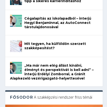
tipp a sikeres karrierindításhoz
Cégalapítás az iskolapadból – interjú
Hegyi Benjaminnal, az AutoConnect
társtulajdonosával
Mit tegyen, ha külföldön szerzett
szakképesítést?
„Ma már nem elég állást kínálni,
élményt és perspektívát is kell adni” –
interjú Erdélyi Zomborral, a Gránit
Alapkezelő vezérigazgató-helyettesével
A szakképzési rendszer friss témái
FŐSODOR