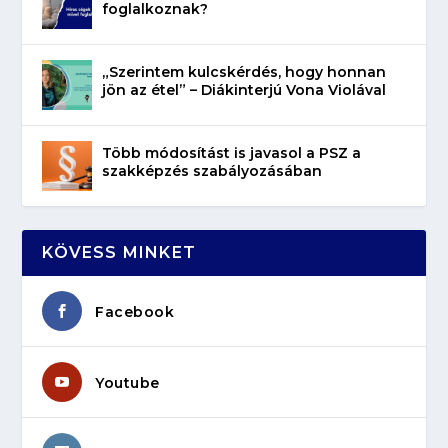
foglalkoznak?
„Szerintem kulcskérdés, hogy honnan
jön az étel” – Diákinterjú Vona Violával
Több módosítást is javasol a PSZ a
szakképzés szabályozásában
KÖVESS MINKET
Facebook
Youtube