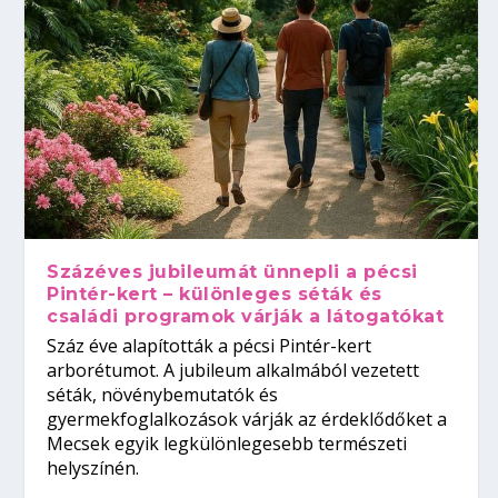
Százéves jubileumát ünnepli a pécsi
Pintér-kert – különleges séták és
családi programok várják a látogatókat
Száz éve alapították a pécsi Pintér-kert
arborétumot. A jubileum alkalmából vezetett
séták, növénybemutatók és
gyermekfoglalkozások várják az érdeklődőket a
Mecsek egyik legkülönlegesebb természeti
helyszínén.