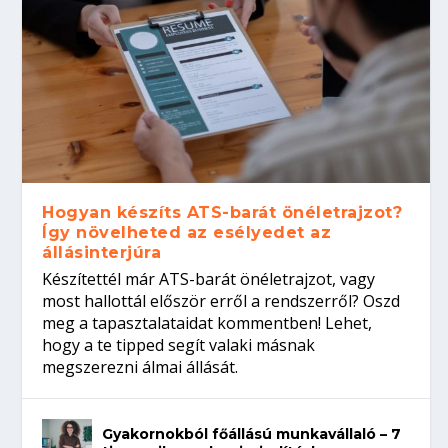
Hogyan készíts ATS-barát önéletrajzot?
Így növelheted az esélyedet az
állásinterjúra
Készítettél már ATS-barát önéletrajzot, vagy
most hallottál először erről a rendszerről? Oszd
meg a tapasztalataidat kommentben! Lehet,
hogy a te tipped segít valaki másnak
megszerezni álmai állását.
Gyakornokból főállású munkavállaló – 7