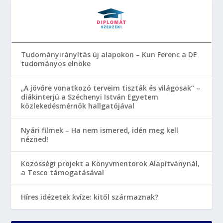
Tudományirányítás új alapokon – Kun Ferenc a DE
tudományos elnöke
„A jövőre vonatkozó terveim tiszták és világosak” –
diákinterjú a Széchenyi István Egyetem
közlekedésmérnök hallgatójával
Nyári filmek – Ha nem ismered, idén meg kell
nézned!
Közösségi projekt a Könyvmentorok Alapítványnál,
a Tesco támogatásával
Híres idézetek kvíze: kitől származnak?