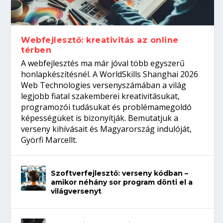
Így növelheted az esélyedet az
gépeket?
Tanulj szakmát!
amikor néhány sor program dönti el a
állásinterjúra...
világversenyt...
Webfejlesztő: kreativitás az online
térben
A webfejlesztés ma már jóval több egyszerű
honlapkészítésnél. A WorldSkills Shanghai 2026
Web Technologies versenyszámában a világ
legjobb fiatal szakemberei kreativitásukat,
programozói tudásukat és problémamegoldó
képességüket is bizonyítják. Bemutatjuk a
verseny kihívásait és Magyarország indulóját,
Györfi Marcellt.
Szoftverfejlesztő: verseny kódban –
amikor néhány sor program dönti el a
világversenyt