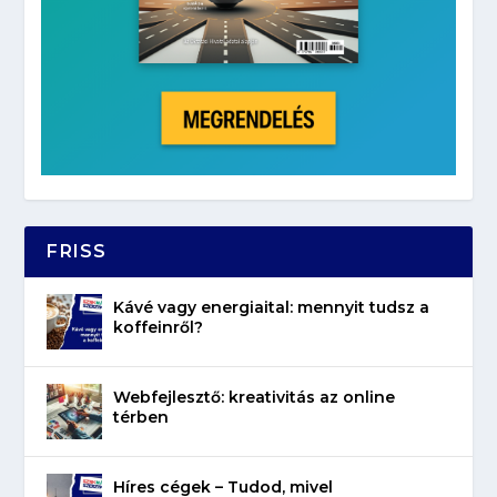
FRISS
Kávé vagy energiaital: mennyit tudsz a
koffeinről?
Webfejlesztő: kreativitás az online
térben
Híres cégek – Tudod, mivel