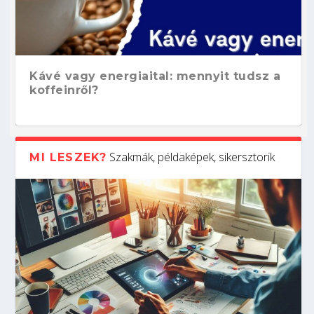
Kávé vagy energiaital: mennyit tudsz a
koffeinről?
Szakmák, példaképek, sikersztorik
MI LESZEK?
Hogyan készíts ATS-barát önéletrajzot?
Kitalálod, mire használják ezeket a
Nem sikerült az egyetemi felvételi?
Szoftverfejlesztő: verseny kódban –