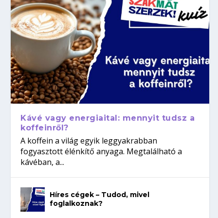
Kávé vagy energiaital: mennyit tudsz a
koffeinről?
A koffein a világ egyik leggyakrabban
fogyasztott élénkítő anyaga. Megtalálható a
kávéban, a...
Híres cégek – Tudod, mivel
foglalkoznak?