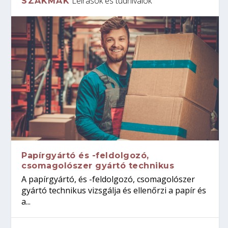
Leírások és tudnivalók
SZAKMÁK
Papírgyártó és -feldolgozó,
csomagolószer gyártó technikus
A papírgyártó, és -feldolgozó, csomagolószer
gyártó technikus vizsgálja és ellenőrzi a papír és
a...