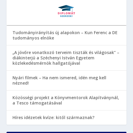
Tudományirányítás új alapokon – Kun Ferenc a DE
tudományos elnöke
„A jövőre vonatkozó terveim tiszták és világosak” –
diákinterjú a Széchenyi István Egyetem
közlekedésmérnök hallgatójával
Nyári filmek – Ha nem ismered, idén meg kell
nézned!
Közösségi projekt a Könyvmentorok Alapítványnál,
a Tesco támogatásával
Híres idézetek kvíze: kitől származnak?