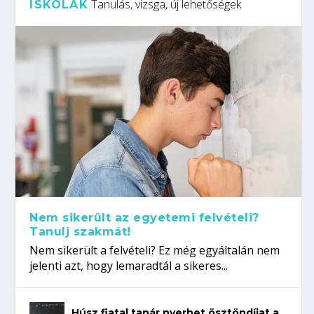
Tanulás, vizsga, új lehetőségek
ISKOLÁK
Nem sikerült az egyetemi felvételi?
Tanulj szakmát!
Nem sikerült a felvételi? Ez még egyáltalán nem
jelenti azt, hogy lemaradtál a sikeres...
Húsz fiatal tanár nyerhet ösztöndíjat a