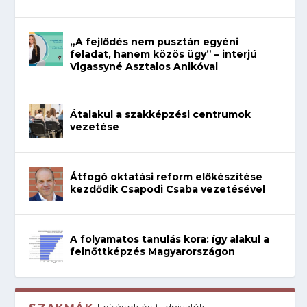
„A fejlődés nem pusztán egyéni
feladat, hanem közös ügy” – interjú
Vigassyné Asztalos Anikóval
Átalakul a szakképzési centrumok
vezetése
Átfogó oktatási reform előkészítése
kezdődik Csapodi Csaba vezetésével
A folyamatos tanulás kora: így alakul a
felnőttképzés Magyarországon