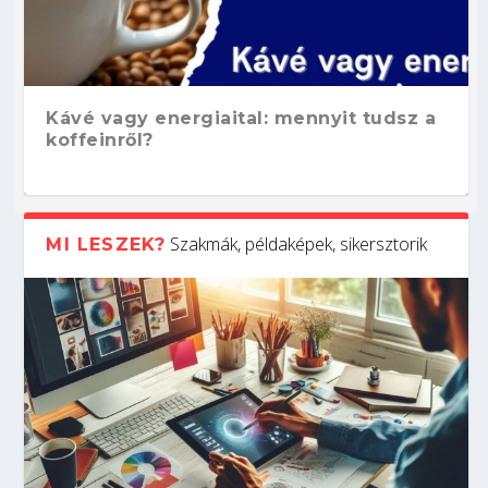
Kávé vagy energiaital: mennyit tudsz a
koffeinről?
Szakmák, példaképek, sikersztorik
MI LESZEK?
Hogyan készíts ATS-barát önéletrajzot?
Kitalálod, mire használják ezeket a
Nem sikerült az egyetemi felvételi?
Szoftverfejlesztő: verseny kódban –