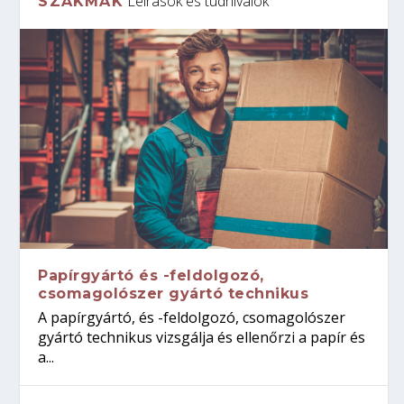
Leírások és tudnivalók
SZAKMÁK
Papírgyártó és -feldolgozó,
csomagolószer gyártó technikus
A papírgyártó, és -feldolgozó, csomagolószer
gyártó technikus vizsgálja és ellenőrzi a papír és
a...