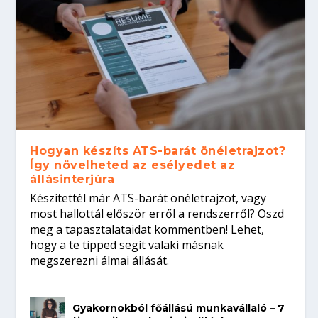
Hogyan készíts ATS-barát önéletrajzot?
Így növelheted az esélyedet az
állásinterjúra
Készítettél már ATS-barát önéletrajzot, vagy
most hallottál először erről a rendszerről? Oszd
meg a tapasztalataidat kommentben! Lehet,
hogy a te tipped segít valaki másnak
megszerezni álmai állását.
Gyakornokból főállású munkavállaló – 7