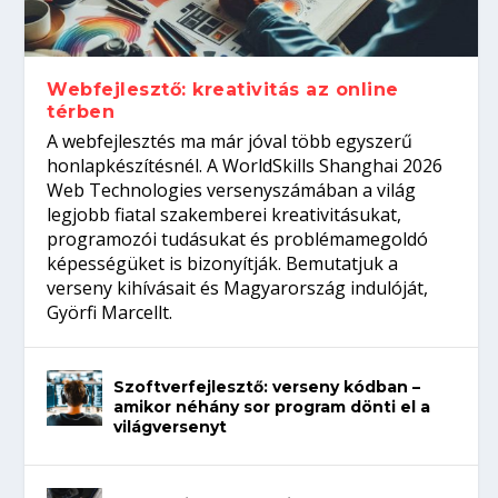
Így növelheted az esélyedet az
gépeket?
Tanulj szakmát!
amikor néhány sor program dönti el a
állásinterjúra...
világversenyt...
Webfejlesztő: kreativitás az online
térben
A webfejlesztés ma már jóval több egyszerű
honlapkészítésnél. A WorldSkills Shanghai 2026
Web Technologies versenyszámában a világ
legjobb fiatal szakemberei kreativitásukat,
programozói tudásukat és problémamegoldó
képességüket is bizonyítják. Bemutatjuk a
verseny kihívásait és Magyarország indulóját,
Györfi Marcellt.
Szoftverfejlesztő: verseny kódban –
amikor néhány sor program dönti el a
világversenyt