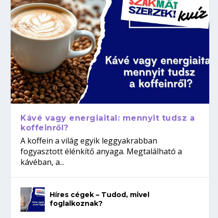
Kávé vagy energiaital: mennyit tudsz a
koffeinről?
A koffein a világ egyik leggyakrabban
fogyasztott élénkítő anyaga. Megtalálható a
kávéban, a...
Híres cégek – Tudod, mivel
foglalkoznak?