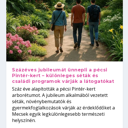
Százéves jubileumát ünnepli a pécsi
Pintér-kert – különleges séták és
családi programok várják a látogatókat
Száz éve alapították a pécsi Pintér-kert
arborétumot. A jubileum alkalmából vezetett
séták, növénybemutatók és
gyermekfoglalkozások várják az érdeklődőket a
Mecsek egyik legkülönlegesebb természeti
helyszínén.