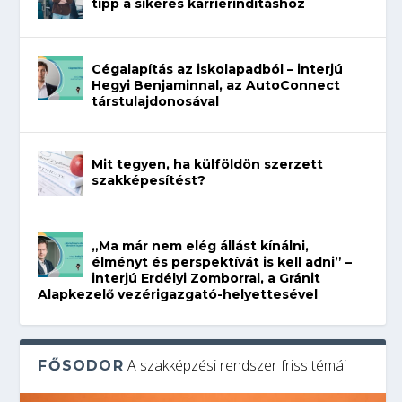
tipp a sikeres karrierindításhoz
Cégalapítás az iskolapadból – interjú
Hegyi Benjaminnal, az AutoConnect
társtulajdonosával
Mit tegyen, ha külföldön szerzett
szakképesítést?
„Ma már nem elég állást kínálni,
élményt és perspektívát is kell adni” –
interjú Erdélyi Zomborral, a Gránit
Alapkezelő vezérigazgató-helyettesével
A szakképzési rendszer friss témái
FŐSODOR