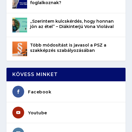
foglalkoznak?
„Szerintem kulcskérdés, hogy honnan
jön az étel” – Diákinterjú Vona Violával
Több módosítást is javasol a PSZ a
szakképzés szabályozásában
KÖVESS MINKET
Facebook
Youtube