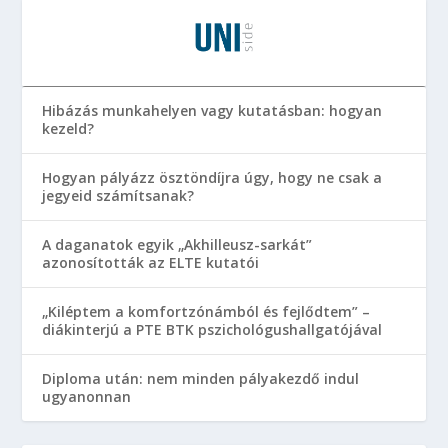
Hibázás munkahelyen vagy kutatásban: hogyan
kezeld?
Hogyan pályázz ösztöndíjra úgy, hogy ne csak a
jegyeid számítsanak?
A daganatok egyik „Akhilleusz-sarkát”
azonosították az ELTE kutatói
„Kiléptem a komfortzónámból és fejlődtem” –
diákinterjú a PTE BTK pszichológushallgatójával
Diploma után: nem minden pályakezdő indul
ugyanonnan