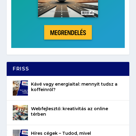
FRISS
Kávé vagy energiaital: mennyit tudsz a
koffeinről?
Webfejlesztő: kreativitás az online
térben
Híres cégek – Tudod, mivel