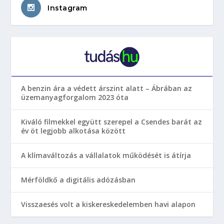
Instagram
A benzin ára a védett árszint alatt – Ábrában az
üzemanyagforgalom 2023 óta
Kiváló filmekkel együtt szerepel a Csendes barát az
év öt legjobb alkotása között
A klímaváltozás a vállalatok működését is átírja
Mérföldkő a digitális adózásban
Visszaesés volt a kiskereskedelemben havi alapon