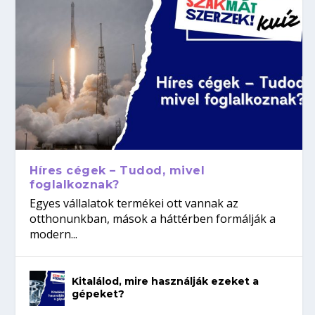
Híres cégek – Tudod, mivel
foglalkoznak?
Egyes vállalatok termékei ott vannak az
otthonunkban, mások a háttérben formálják a
modern...
Kitalálod, mire használják ezeket a
gépeket?