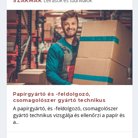
Leírások és tudnivalók
SZAKMÁK
Papírgyártó és -feldolgozó,
csomagolószer gyártó technikus
A papírgyártó, és -feldolgozó, csomagolószer
gyártó technikus vizsgálja és ellenőrzi a papír és
a...