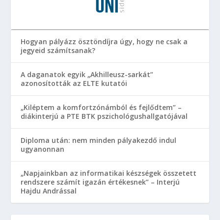
Hogyan pályázz ösztöndíjra úgy, hogy ne csak a
jegyeid számítsanak?
A daganatok egyik „Akhilleusz-sarkát”
azonosították az ELTE kutatói
„Kiléptem a komfortzónámból és fejlődtem” –
diákinterjú a PTE BTK pszichológushallgatójával
Diploma után: nem minden pályakezdő indul
ugyanonnan
„Napjainkban az informatikai készségek összetett
rendszere számít igazán értékesnek” – Interjú
Hajdu Andrással