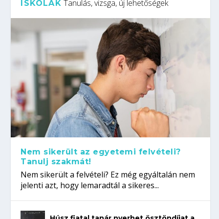
Tanulás, vizsga, új lehetőségek
ISKOLÁK
Nem sikerült az egyetemi felvételi?
Tanulj szakmát!
Nem sikerült a felvételi? Ez még egyáltalán nem
jelenti azt, hogy lemaradtál a sikeres...
Húsz fiatal tanár nyerhet ösztöndíjat a