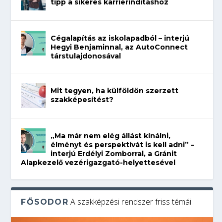
tipp a sikeres karrierindításhoz
Cégalapítás az iskolapadból – interjú
Hegyi Benjaminnal, az AutoConnect
társtulajdonosával
Mit tegyen, ha külföldön szerzett
szakképesítést?
„Ma már nem elég állást kínálni,
élményt és perspektívát is kell adni” –
interjú Erdélyi Zomborral, a Gránit
Alapkezelő vezérigazgató-helyettesével
A szakképzési rendszer friss témái
FŐSODOR