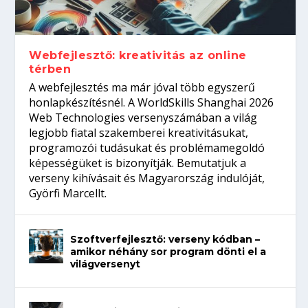
gépeket?
Tanulj szakmát!
amikor néhány sor program dönti el a
telefon nélkül?
világversenyt...
Webfejlesztő: kreativitás az online
térben
A webfejlesztés ma már jóval több egyszerű
honlapkészítésnél. A WorldSkills Shanghai 2026
Web Technologies versenyszámában a világ
legjobb fiatal szakemberei kreativitásukat,
programozói tudásukat és problémamegoldó
képességüket is bizonyítják. Bemutatjuk a
verseny kihívásait és Magyarország indulóját,
Györfi Marcellt.
Szoftverfejlesztő: verseny kódban –
amikor néhány sor program dönti el a
világversenyt