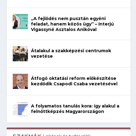
„A fejlődés nem pusztán egyéni
feladat, hanem közös ügy” – interjú
Vigassyné Asztalos Anikóval
Átalakul a szakképzési centrumok
vezetése
Átfogó oktatási reform előkészítése
kezdődik Csapodi Csaba vezetésével
A folyamatos tanulás kora: így alakul a
felnőttképzés Magyarországon