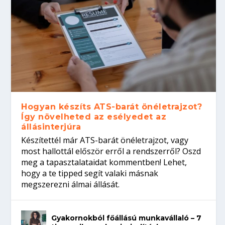
Hogyan készíts ATS-barát önéletrajzot?
Így növelheted az esélyedet az
állásinterjúra
Készítettél már ATS-barát önéletrajzot, vagy
most hallottál először erről a rendszerről? Oszd
meg a tapasztalataidat kommentben! Lehet,
hogy a te tipped segít valaki másnak
megszerezni álmai állását.
Gyakornokból főállású munkavállaló – 7