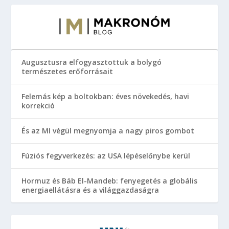
Augusztusra elfogyasztottuk a bolygó
természetes erőforrásait
Felemás kép a boltokban: éves növekedés, havi
korrekció
És az MI végül megnyomja a nagy piros gombot
Fúziós fegyverkezés: az USA lépéselőnybe kerül
Hormuz és Báb El-Mandeb: fenyegetés a globális
energiaellátásra és a világgazdaságra