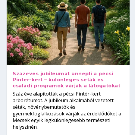
Százéves jubileumát ünnepli a pécsi
Pintér-kert – különleges séták és
családi programok várják a látogatókat
Száz éve alapították a pécsi Pintér-kert
arborétumot. A jubileum alkalmából vezetett
séták, növénybemutatók és
gyermekfoglalkozások várják az érdeklődőket a
Mecsek egyik legkülönlegesebb természeti
helyszínén.