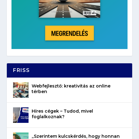
FRISS
Webfejlesztő: kreativitás az online
térben
Híres cégek – Tudod, mivel
foglalkoznak?
„Szerintem kulcskérdés, hogy honnan