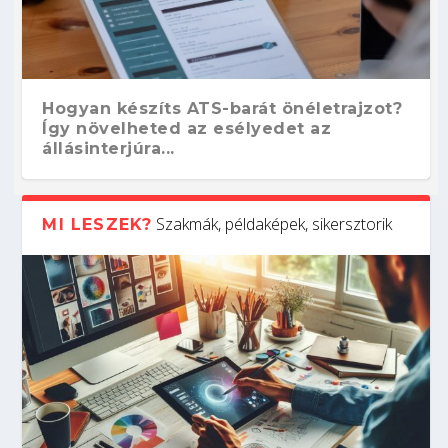
Hogyan készíts ATS-barát önéletrajzot?
Így növelheted az esélyedet az
állásinterjúra...
Szakmák, példaképek, sikersztorik
MI LESZEK?
Kitalálod, mire használják ezeket a
Nem sikerült az egyetemi felvételi?
Szoftverfejlesztő: verseny kódban –
Digitális detox – hogyan kapcsolódj ki