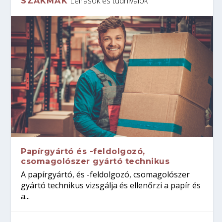
Leírások és tudnivalók
SZAKMÁK
Papírgyártó és -feldolgozó,
csomagolószer gyártó technikus
A papírgyártó, és -feldolgozó, csomagolószer
gyártó technikus vizsgálja és ellenőrzi a papír és
a...