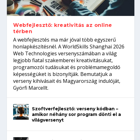
gépeket?
Tanulj szakmát!
amikor néhány sor program dönti el a
telefon nélkül?
világversenyt...
Webfejlesztő: kreativitás az online
térben
A webfejlesztés ma már jóval több egyszerű
honlapkészítésnél. A WorldSkills Shanghai 2026
Web Technologies versenyszámában a világ
legjobb fiatal szakemberei kreativitásukat,
programozói tudásukat és problémamegoldó
képességüket is bizonyítják. Bemutatjuk a
verseny kihívásait és Magyarország indulóját,
Györfi Marcellt.
Szoftverfejlesztő: verseny kódban –
amikor néhány sor program dönti el a
világversenyt