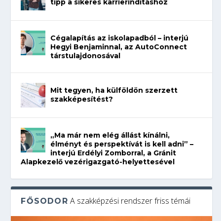
tipp a sikeres karrierindításhoz
Cégalapítás az iskolapadból – interjú
Hegyi Benjaminnal, az AutoConnect
társtulajdonosával
Mit tegyen, ha külföldön szerzett
szakképesítést?
„Ma már nem elég állást kínálni,
élményt és perspektívát is kell adni” –
interjú Erdélyi Zomborral, a Gránit
Alapkezelő vezérigazgató-helyettesével
A szakképzési rendszer friss témái
FŐSODOR