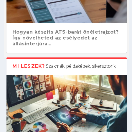
Hogyan készíts ATS-barát önéletrajzot?
Így növelheted az esélyedet az
állásinterjúra...
Szakmák, példaképek, sikersztorik
MI LESZEK?
Kitalálod, mire használják ezeket a
Nem sikerült az egyetemi felvételi?
Szoftverfejlesztő: verseny kódban –
Digitális detox – hogyan kapcsolódj ki