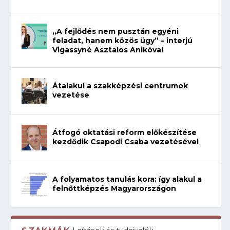
„A fejlődés nem pusztán egyéni
feladat, hanem közös ügy” – interjú
Vigassyné Asztalos Anikóval
Átalakul a szakképzési centrumok
vezetése
Átfogó oktatási reform előkészítése
kezdődik Csapodi Csaba vezetésével
A folyamatos tanulás kora: így alakul a
felnőttképzés Magyarországon