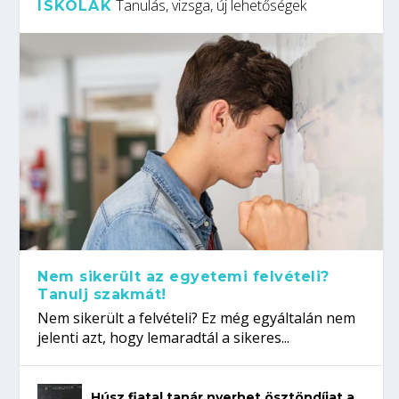
Tanulás, vizsga, új lehetőségek
ISKOLÁK
Nem sikerült az egyetemi felvételi?
Tanulj szakmát!
Nem sikerült a felvételi? Ez még egyáltalán nem
jelenti azt, hogy lemaradtál a sikeres...
Húsz fiatal tanár nyerhet ösztöndíjat a