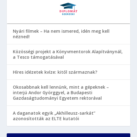
Nyári filmek – Ha nem ismered, idén meg kell
nézned!
Közösségi projekt a Könyvmentorok Alapítványnál,
a Tesco támogatásával
Híres idézetek kvíze: kitől származnak?
Okosabbnak kell lennünk, mint a gépeknek –
interjú Andor Györggyel, a Budapesti
Gazdaságtudományi Egyetem rektorával
A daganatok egyik „Akhilleusz-sarkát”
azonosították az ELTE kutatói