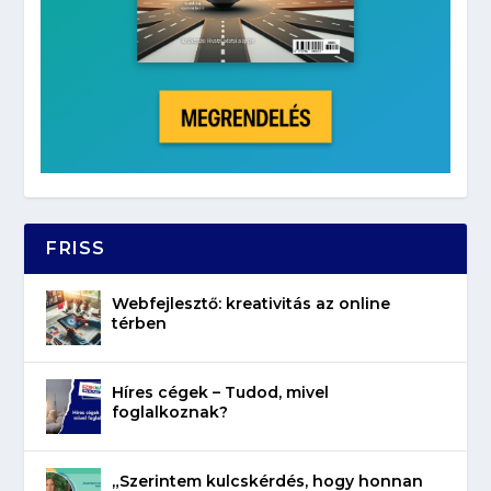
FRISS
Webfejlesztő: kreativitás az online
térben
Híres cégek – Tudod, mivel
foglalkoznak?
„Szerintem kulcskérdés, hogy honnan