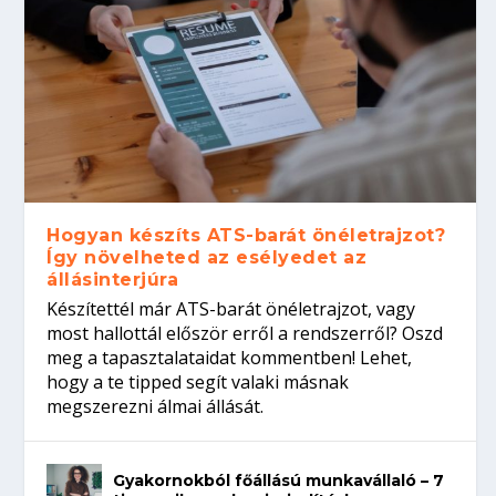
Hogyan készíts ATS-barát önéletrajzot?
Így növelheted az esélyedet az
állásinterjúra
Készítettél már ATS-barát önéletrajzot, vagy
most hallottál először erről a rendszerről? Oszd
meg a tapasztalataidat kommentben! Lehet,
hogy a te tipped segít valaki másnak
megszerezni álmai állását.
Gyakornokból főállású munkavállaló – 7