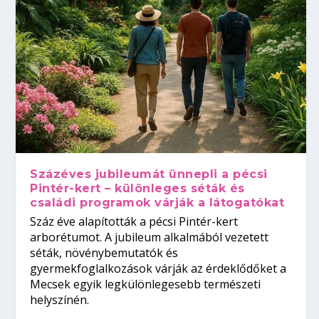
Százéves jubileumát ünnepli a pécsi
Pintér-kert – különleges séták és
családi programok várják a látogatókat
Száz éve alapították a pécsi Pintér-kert
arborétumot. A jubileum alkalmából vezetett
séták, növénybemutatók és
gyermekfoglalkozások várják az érdeklődőket a
Mecsek egyik legkülönlegesebb természeti
helyszínén.