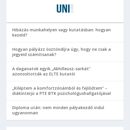
Hibázás munkahelyen vagy kutatásban: hogyan
kezeld?
Hogyan pályázz ösztöndíjra úgy, hogy ne csak a
jegyeid számítsanak?
A daganatok egyik „Akhilleusz-sarkát”
azonosították az ELTE kutatói
„Kiléptem a komfortzónámból és fejlődtem” –
diákinterjú a PTE BTK pszichológushallgatójával
Diploma után: nem minden pályakezdő indul
ugyanonnan