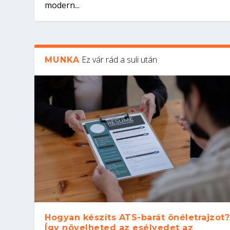
modern...
Ez vár rád a suli után
MUNKA
Hogyan készíts ATS-barát önéletrajzot?
Így növelheted az esélyedet az