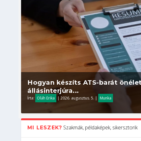
Hogyan készíts ATS-barát önélet
állásinterjúra...
Írta:
Oláh Erika
|
2026. augusztus. 5.
|
Munka
Szakmák, példaképek, sikersztorik
MI LESZEK?