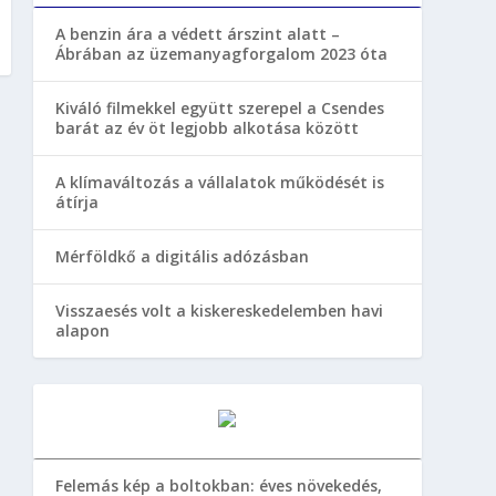
A benzin ára a védett árszint alatt –
Ábrában az üzemanyagforgalom 2023 óta
Kiváló filmekkel együtt szerepel a Csendes
barát az év öt legjobb alkotása között
A klímaváltozás a vállalatok működését is
átírja
Mérföldkő a digitális adózásban
Visszaesés volt a kiskereskedelemben havi
alapon
Felemás kép a boltokban: éves növekedés,