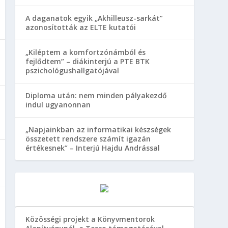
A daganatok egyik „Akhilleusz-sarkát”
azonosították az ELTE kutatói
„Kiléptem a komfortzónámból és
fejlődtem” – diákinterjú a PTE BTK
pszichológushallgatójával
Diploma után: nem minden pályakezdő
indul ugyanonnan
„Napjainkban az informatikai készségek
összetett rendszere számít igazán
értékesnek” – Interjú Hajdu Andrással
Közösségi projekt a Könyvmentorok