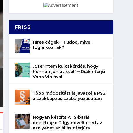
FRISS
Híres cégek – Tudod, mivel
foglalkoznak?
„Szerintem kulcskérdés, hogy
honnan jön az étel” – Diákinterjú
Vona Violával
Több módosítást is javasol a PSZ
a szakképzés szabályozásában
Hogyan készíts ATS-barát
önéletrajzot? Így növelheted az
esélyedet az állásinterjúra