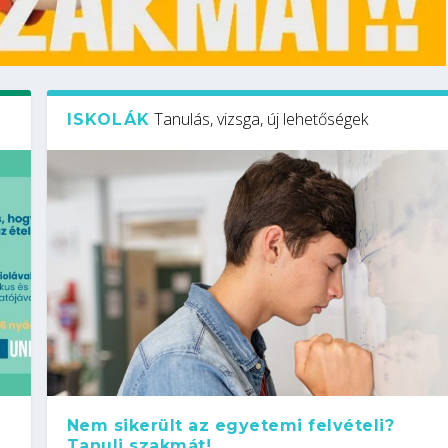
Tanulás, vizsga, új lehetőségek
ISKOLÁK
Nem sikerült az egyetemi felvételi?
Tanulj szakmát!