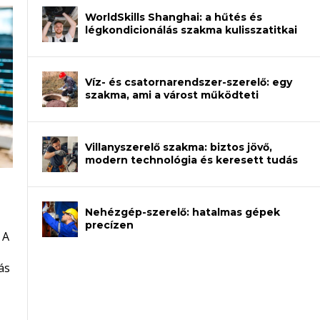
WorldSkills Shanghai: a hűtés és
légkondicionálás szakma kulisszatitkai
Víz- és csatornarendszer-szerelő: egy
szakma, ami a várost működteti
Villanyszerelő szakma: biztos jövő,
modern technológia és keresett tudás
Nehézgép-szerelő: hatalmas gépek
an – amikor néhány sor program dönti
precízen
 A
et a gépeket?
eli? Tanulj szakmát!
ódj ki telefon nélkül?
ás