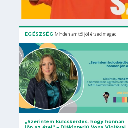
Minden amitől jól érzed magad
EGÉSZSÉG
„Szerintem kulcskérdés, hogy honnan
jön az étel” – Diákinterjú Vona Violával