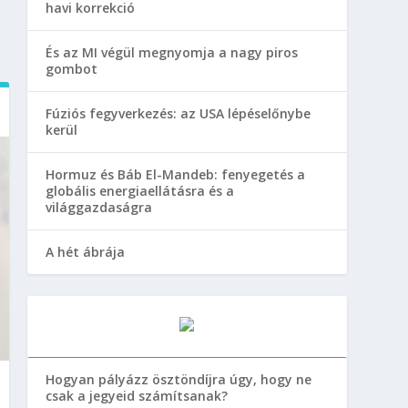
havi korrekció
És az MI végül megnyomja a nagy piros
gombot
Fúziós fegyverkezés: az USA lépéselőnybe
kerül
Hormuz és Báb El-Mandeb: fenyegetés a
globális energiaellátásra és a
világgazdaságra
A hét ábrája
Hogyan pályázz ösztöndíjra úgy, hogy ne
csak a jegyeid számítsanak?