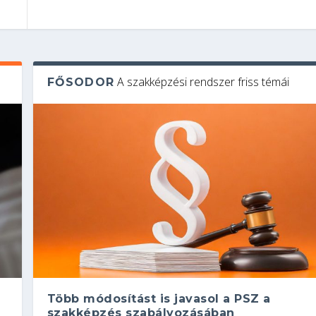
A szakképzési rendszer friss témái
FŐSODOR
Több módosítást is javasol a PSZ a
szakképzés szabályozásában