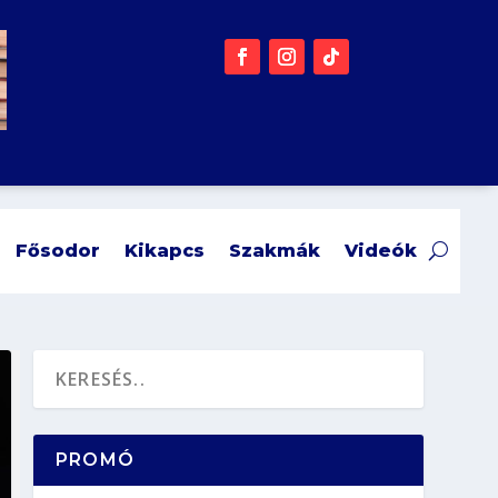
Fősodor
Kikapcs
Szakmák
Videók
PROMÓ