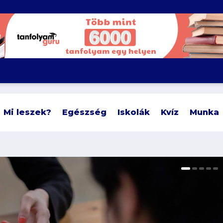
Mi leszek?
Egészség
Iskolák
Kvíz
Munka