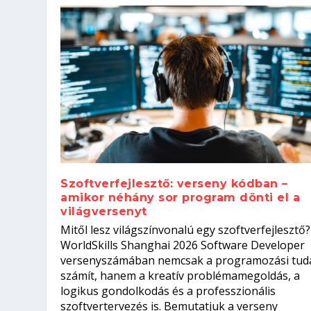
Szoftverfejlesztő: verseny kódban –
amikor néhány sor program dönti el a
világversenyt
Szoftverfejlesztő: verseny kódb
Mitől lesz világszínvonalú egy szoftverfejlesztő?
Kitalálod, mire használják ezek
Nem sikerült az egyetemi felvét
el a világversenyt...
Digitális detox – hogyan kapcsol
WorldSkills Shanghai 2026 Software Developer
Írta:
Írta:
Írta:
Írta:
Tóth Mónika
Oláh Erika
Szakmát Szerzek
Oláh Erika
|
|
|
2026. augusztus. 4.
2026. augusztus. 3.
2026. augusztus. 4.
|
2026. augusztus. 3.
|
|
|
Iskolák
Egészség
Kvíz
|
Mi leszek?
versenyszámában nemcsak a programozási tud
számít, hanem a kreatív problémamegoldás, a
logikus gondolkodás és a professzionális
szoftvertervezés is. Bemutatjuk a verseny