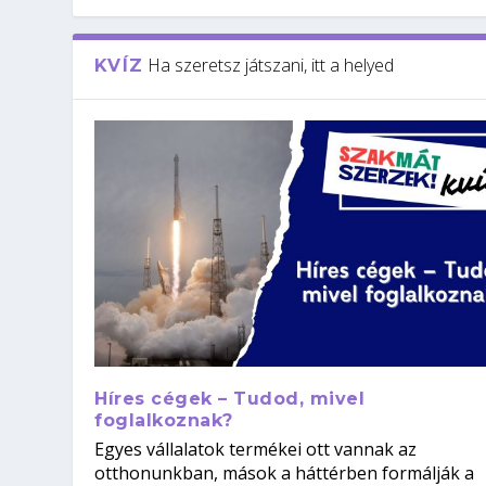
Ha szeretsz játszani, itt a helyed
KVÍZ
Híres cégek – Tudod, mivel
foglalkoznak?
Egyes vállalatok termékei ott vannak az
otthonunkban, mások a háttérben formálják a