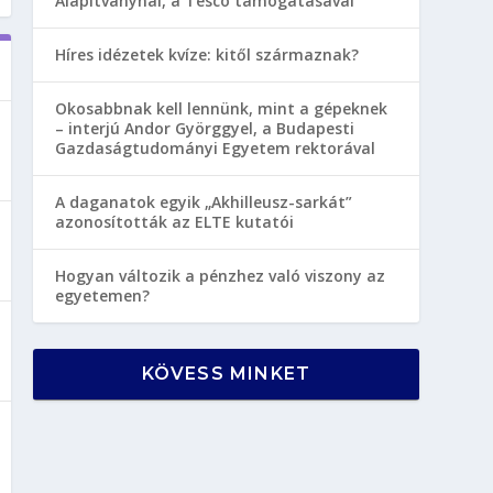
Alapítványnál, a Tesco támogatásával
Híres idézetek kvíze: kitől származnak?
Okosabbnak kell lennünk, mint a gépeknek
– interjú Andor Györggyel, a Budapesti
Gazdaságtudományi Egyetem rektorával
A daganatok egyik „Akhilleusz-sarkát”
azonosították az ELTE kutatói
Hogyan változik a pénzhez való viszony az
egyetemen?
KÖVESS MINKET