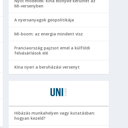
Nyílt modellek: Kína előnybe kerülhet az
MI-versenyben
A nyersanyagok geopolitikája
MI-boom: az energia mindent visz
Franciaország pajzsot emel a külföldi
felvásárlások elé
Kína nyeri a beruházási versenyt
Hibázás munkahelyen vagy kutatásban:
hogyan kezeld?