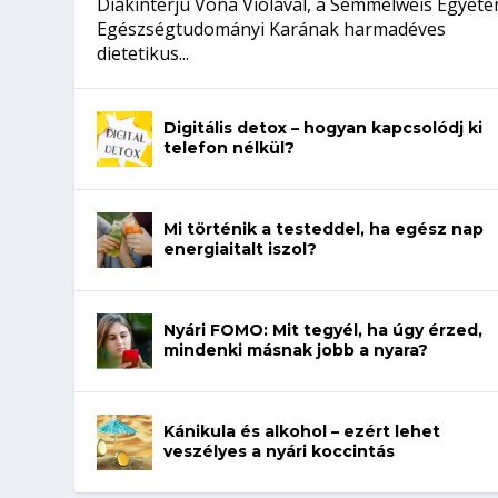
Diákinterjú Vona Violával, a Semmelweis Egyet
Egészségtudományi Karának harmadéves
dietetikus...
Digitális detox – hogyan kapcsolódj ki
telefon nélkül?
Mi történik a testeddel, ha egész nap
energiaitalt iszol?
Nyári FOMO: Mit tegyél, ha úgy érzed,
mindenki másnak jobb a nyara?
Kánikula és alkohol – ezért lehet
veszélyes a nyári koccintás