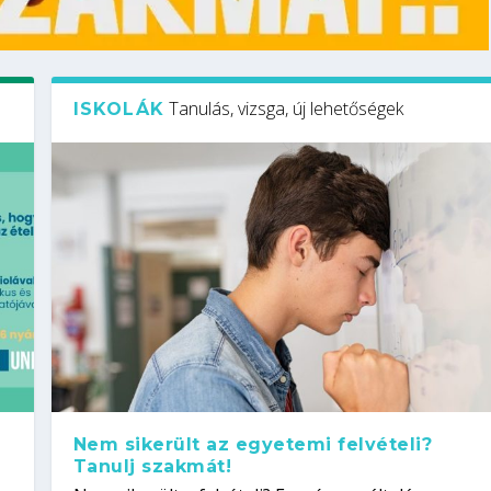
Tanulás, vizsga, új lehetőségek
ISKOLÁK
Nem sikerült az egyetemi felvételi?
Tanulj szakmát!