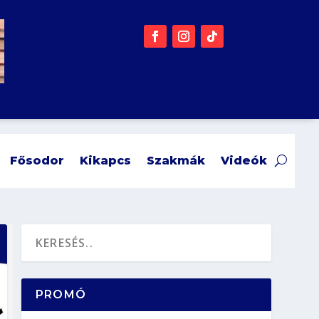
Fősodor
Kikapcs
Szakmák
Videók
PROMÓ