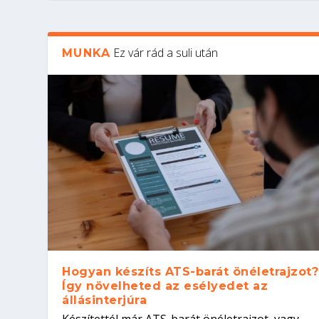
Ez vár rád a suli után
MUNKA
Hogyan készíts ATS-barát önéletrajzot?
Így növelheted az esélyedet az
állásinterjúra
Készítettél már ATS-barát önéletrajzot, vagy