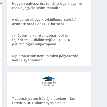
Hogyan pályázz ösztöndíjra úgy, hogy ne
csak a jegyeid számítsanak?
A daganatok egyik „Akhilleusz-sarkát”
azonosították az ELTE kutatói
„Kiléptem a komfortzónámból és
fejlődtem” – diákinterjú a PTE BTK
pszichológushallgatójával
Diploma után: nem minden pályakezdő
indul ugyanonnan
Tudományirányítás új alapokon – Kun
Ferenc a DE tudományos elnöke