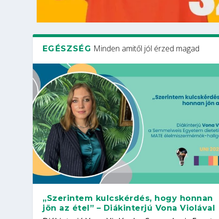
Minden amitől jól érzed magad
EGÉSZSÉG
„Szerintem kulcskérdés, hogy honnan
jön az étel” – Diákinterjú Vona Violával