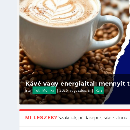
Kávé vagy energiaital: mennyit t
Írta:
Tóth Mónika
|
2026. augusztus. 8.
|
Kvíz
Szakmák, példaképek, sikersztorik
MI LESZEK?