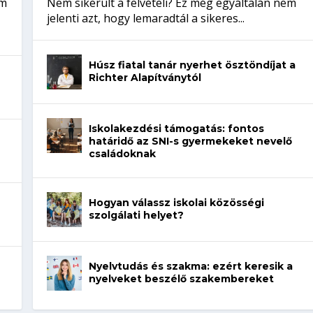
em
Nem sikerült a felvételi? Ez még egyáltalán nem
jelenti azt, hogy lemaradtál a sikeres...
Húsz fiatal tanár nyerhet ösztöndíjat a
Richter Alapítványtól
Iskolakezdési támogatás: fontos
határidő az SNI-s gyermekeket nevelő
családoknak
Hogyan válassz iskolai közösségi
szolgálati helyet?
Nyelvtudás és szakma: ezért keresik a
nyelveket beszélő szakembereket