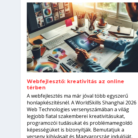
Webfejlesztő: kreativitás az online
térben
Hogyan készíts ATS-barát önélet
Szoftverfejlesztő: verseny kódb
A webfejlesztés ma már jóval több egyszerű
állásinterjúra...
Kitalálod, mire használják ezek
Nem sikerült az egyetemi felvét
el a világversenyt...
honlapkészítésnél. A WorldSkills Shanghai 2026
Web Technologies versenyszámában a világ
Írta:
Írta:
Írta:
Írta:
Oláh Erika
Tóth Mónika
Oláh Erika
Szakmát Szerzek
|
|
2026. augusztus. 5.
|
2026. augusztus. 4.
2026. augusztus. 4.
|
2026. augusztus. 3.
|
|
|
Munka
Iskolák
Kvíz
|
Mi leszek?
legjobb fiatal szakemberei kreativitásukat,
programozói tudásukat és problémamegoldó
képességüket is bizonyítják. Bemutatjuk a
verseny kihívásait és Magyarország indulóját,