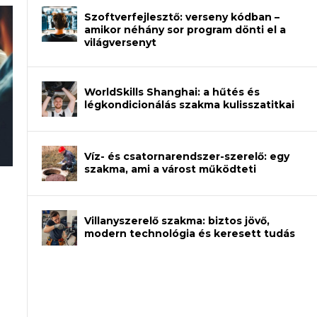
Szoftverfejlesztő: verseny kódban –
amikor néhány sor program dönti el a
világversenyt
WorldSkills Shanghai: a hűtés és
légkondicionálás szakma kulisszatitkai
Víz- és csatornarendszer-szerelő: egy
szakma, ami a várost működteti
rajzot? Így növelheted az esélyedet az
an – amikor néhány sor program dönti
Villanyszerelő szakma: biztos jövő,
modern technológia és keresett tudás
et a gépeket?
eli? Tanulj szakmát!