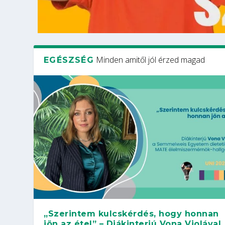
Minden amitől jól érzed magad
EGÉSZSÉG
„Szerintem kulcskérdés, hogy honnan
jön az étel” – Diákinterjú Vona Violával