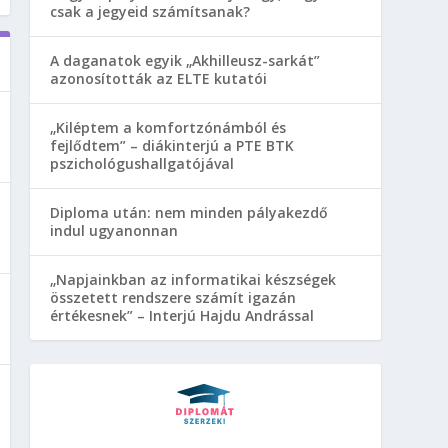
csak a jegyeid számítsanak?
A daganatok egyik „Akhilleusz-sarkát”
azonosították az ELTE kutatói
„Kiléptem a komfortzónámból és
fejlődtem” – diákinterjú a PTE BTK
pszichológushallgatójával
Diploma után: nem minden pályakezdő
indul ugyanonnan
„Napjainkban az informatikai készségek
összetett rendszere számít igazán
értékesnek” – Interjú Hajdu Andrással