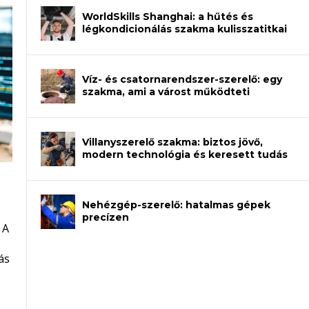
WorldSkills Shanghai: a hűtés és
légkondicionálás szakma kulisszatitkai
Víz- és csatornarendszer-szerelő: egy
szakma, ami a várost működteti
Villanyszerelő szakma: biztos jövő,
modern technológia és keresett tudás
Nehézgép-szerelő: hatalmas gépek
an – amikor néhány sor program dönti
precízen
 A
et a gépeket?
eli? Tanulj szakmát!
ódj ki telefon nélkül?
ás