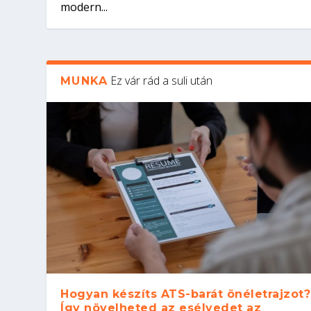
modern...
Ez vár rád a suli után
MUNKA
Hogyan készíts ATS-barát önéletrajzot?
Így növelheted az esélyedet az