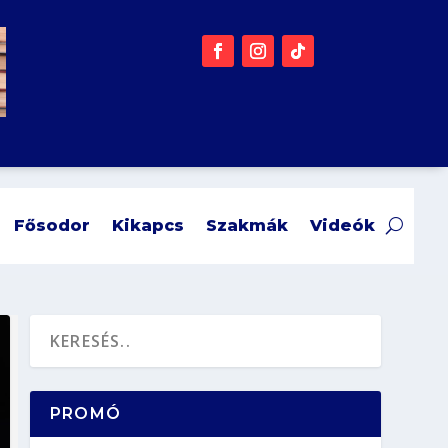
Fősodor
Kikapcs
Szakmák
Videók
PROMÓ