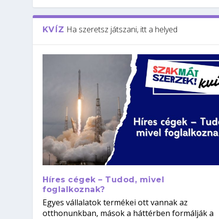
Ha szeretsz játszani, itt a helyed
KVÍZ
Híres cégek – Tudod, mivel
foglalkoznak?
Egyes vállalatok termékei ott vannak az
otthonunkban, mások a háttérben formálják a