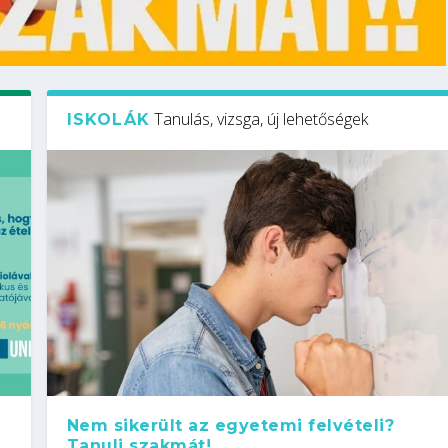
Tanulás, vizsga, új lehetőségek
ISKOLÁK
Nem sikerült az egyetemi felvételi?
Tanulj szakmát!