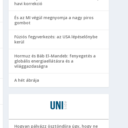
havi korrekció
És az MI végül megnyomja a nagy piros
gombot
Fúziós fegyverkezés: az USA lépéselőnybe
kerül
Hormuz és Báb El-Mandeb: fenyegetés a
globális energiaellátásra és a
világgazdaságra
A hét ábrája
Hogyan pályázz ösztöndíjra úgy, hogy ne