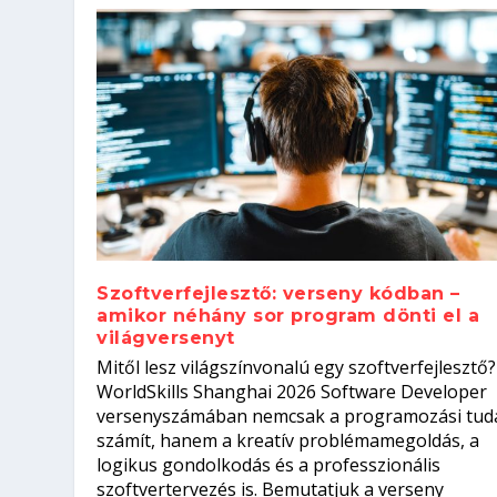
Szoftverfejlesztő: verseny kódban –
amikor néhány sor program dönti el a
világversenyt
Szoftverfejlesztő: verseny kódb
Mitől lesz világszínvonalú egy szoftverfejlesztő?
Kitalálod, mire használják ezek
Nem sikerült az egyetemi felvét
el a világversenyt...
Digitális detox – hogyan kapcsol
WorldSkills Shanghai 2026 Software Developer
Írta:
Írta:
Írta:
Írta:
Tóth Mónika
Oláh Erika
Szakmát Szerzek
Oláh Erika
|
|
|
2026. augusztus. 4.
2026. augusztus. 3.
2026. augusztus. 4.
|
2026. augusztus. 3.
|
|
|
Iskolák
Egészség
Kvíz
|
Mi leszek?
versenyszámában nemcsak a programozási tud
számít, hanem a kreatív problémamegoldás, a
logikus gondolkodás és a professzionális
szoftvertervezés is. Bemutatjuk a verseny