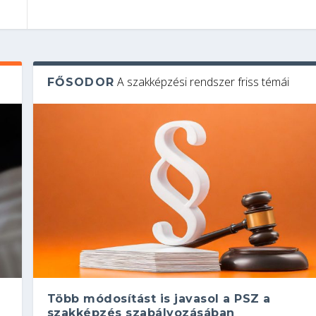
A szakképzési rendszer friss témái
FŐSODOR
Több módosítást is javasol a PSZ a
szakképzés szabályozásában