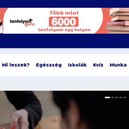
Mi leszek?
Egészség
Iskolák
Kvíz
Munka