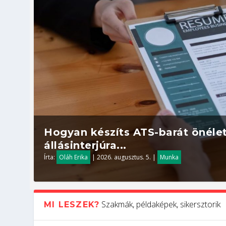
Hogyan készíts ATS-barát önélet
állásinterjúra...
Írta:
Oláh Erika
|
2026. augusztus. 5.
|
Munka
Szakmák, példaképek, sikersztorik
MI LESZEK?