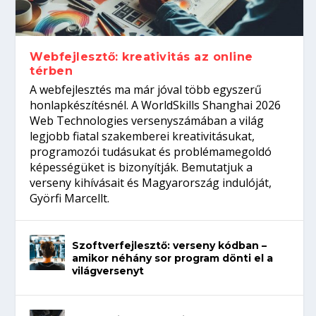
Így növelheted az esélyedet az
gépeket?
Tanulj szakmát!
amikor néhány sor program dönti el a
állásinterjúra...
világversenyt...
Webfejlesztő: kreativitás az online
térben
A webfejlesztés ma már jóval több egyszerű
honlapkészítésnél. A WorldSkills Shanghai 2026
Web Technologies versenyszámában a világ
legjobb fiatal szakemberei kreativitásukat,
programozói tudásukat és problémamegoldó
képességüket is bizonyítják. Bemutatjuk a
verseny kihívásait és Magyarország indulóját,
Györfi Marcellt.
Szoftverfejlesztő: verseny kódban –
amikor néhány sor program dönti el a
világversenyt