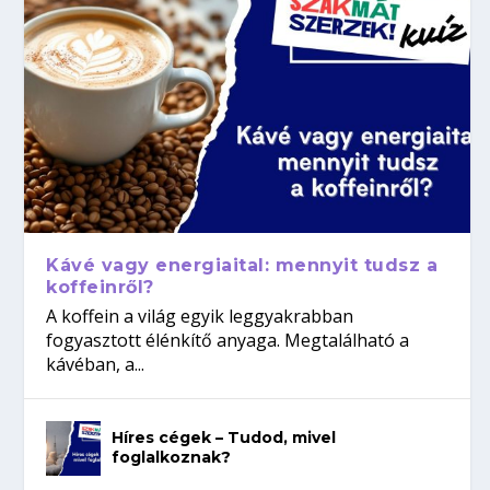
Kávé vagy energiaital: mennyit tudsz a
koffeinről?
A koffein a világ egyik leggyakrabban
fogyasztott élénkítő anyaga. Megtalálható a
kávéban, a...
Híres cégek – Tudod, mivel
foglalkoznak?