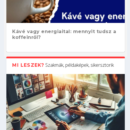
Kávé vagy energiaital: mennyit tudsz a
koffeinről?
Szakmák, példaképek, sikersztorik
MI LESZEK?
Hogyan készíts ATS-barát önéletrajzot?
Kitalálod, mire használják ezeket a
Nem sikerült az egyetemi felvételi?
Szoftverfejlesztő: verseny kódban –