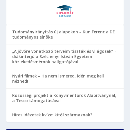
Tudományirányítás új alapokon – Kun Ferenc a DE
tudományos elnöke
„A jövőre vonatkozó terveim tiszták és világosak” –
diákinterjú a Széchenyi István Egyetem
közlekedésmérnök hallgatójával
Nyári filmek – Ha nem ismered, idén meg kell
nézned!
Közösségi projekt a Könyvmentorok Alapítványnál,
a Tesco támogatásával
Híres idézetek kvíze: kitől származnak?