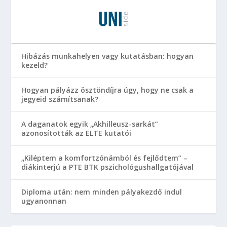
Hibázás munkahelyen vagy kutatásban: hogyan
kezeld?
Hogyan pályázz ösztöndíjra úgy, hogy ne csak a
jegyeid számítsanak?
A daganatok egyik „Akhilleusz-sarkát”
azonosították az ELTE kutatói
„Kiléptem a komfortzónámból és fejlődtem” –
diákinterjú a PTE BTK pszichológushallgatójával
Diploma után: nem minden pályakezdő indul
ugyanonnan