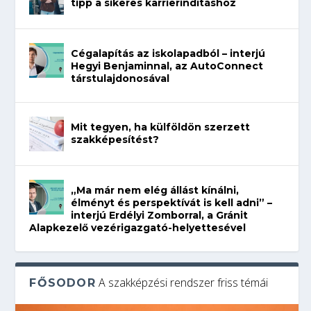
tipp a sikeres karrierindításhoz
Cégalapítás az iskolapadból – interjú
Hegyi Benjaminnal, az AutoConnect
társtulajdonosával
Mit tegyen, ha külföldön szerzett
szakképesítést?
„Ma már nem elég állást kínálni,
élményt és perspektívát is kell adni” –
interjú Erdélyi Zomborral, a Gránit
Alapkezelő vezérigazgató-helyettesével
A szakképzési rendszer friss témái
FŐSODOR