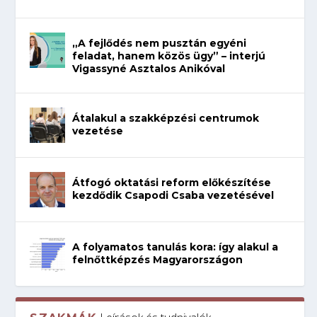
„A fejlődés nem pusztán egyéni
feladat, hanem közös ügy” – interjú
Vigassyné Asztalos Anikóval
Átalakul a szakképzési centrumok
vezetése
Átfogó oktatási reform előkészítése
kezdődik Csapodi Csaba vezetésével
A folyamatos tanulás kora: így alakul a
felnőttképzés Magyarországon