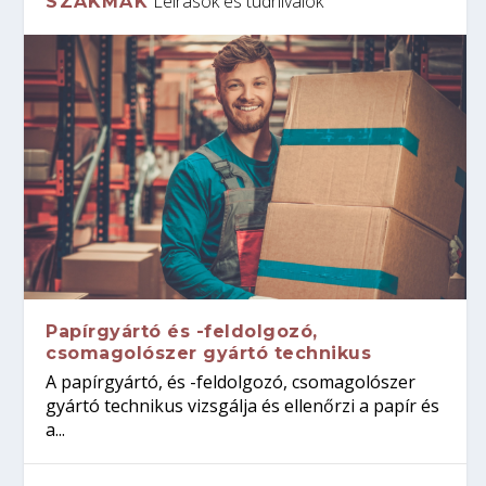
Leírások és tudnivalók
SZAKMÁK
Papírgyártó és -feldolgozó,
csomagolószer gyártó technikus
A papírgyártó, és -feldolgozó, csomagolószer
gyártó technikus vizsgálja és ellenőrzi a papír és
a...