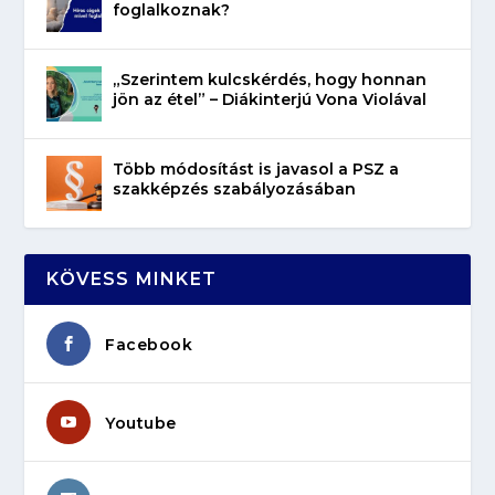
foglalkoznak?
„Szerintem kulcskérdés, hogy honnan
jön az étel” – Diákinterjú Vona Violával
Több módosítást is javasol a PSZ a
szakképzés szabályozásában
KÖVESS MINKET
Facebook
Youtube