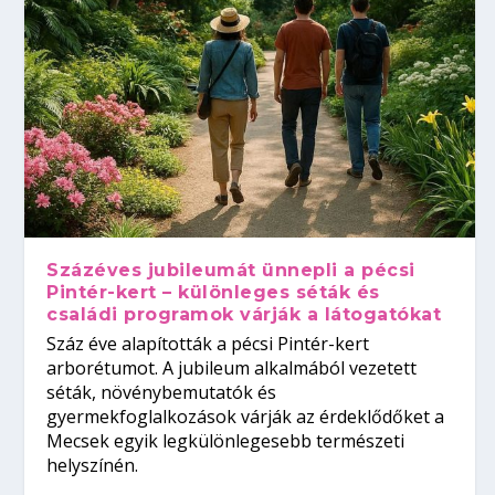
Százéves jubileumát ünnepli a pécsi
Pintér-kert – különleges séták és
családi programok várják a látogatókat
Száz éve alapították a pécsi Pintér-kert
arborétumot. A jubileum alkalmából vezetett
séták, növénybemutatók és
gyermekfoglalkozások várják az érdeklődőket a
Mecsek egyik legkülönlegesebb természeti
helyszínén.