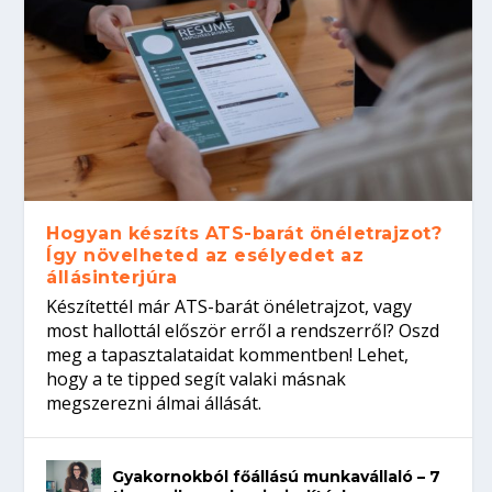
Hogyan készíts ATS-barát önéletrajzot?
Így növelheted az esélyedet az
állásinterjúra
Készítettél már ATS-barát önéletrajzot, vagy
most hallottál először erről a rendszerről? Oszd
meg a tapasztalataidat kommentben! Lehet,
hogy a te tipped segít valaki másnak
megszerezni álmai állását.
Gyakornokból főállású munkavállaló – 7