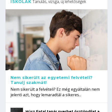
Tanulás, vizsga, új lehetőségek
ISKOLÁK
Nem sikerült az egyetemi felvételi?
Tanulj szakmát!
Nem sikerült a felvételi? Ez még egyáltalán nem
jelenti azt, hogy lemaradtál a sikeres...
Húsz fiatal tanár nyerhet ösztöndíjat a