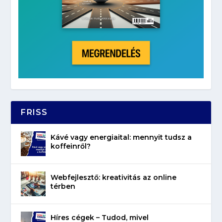
FRISS
Kávé vagy energiaital: mennyit tudsz a
koffeinről?
Webfejlesztő: kreativitás az online
térben
Híres cégek – Tudod, mivel