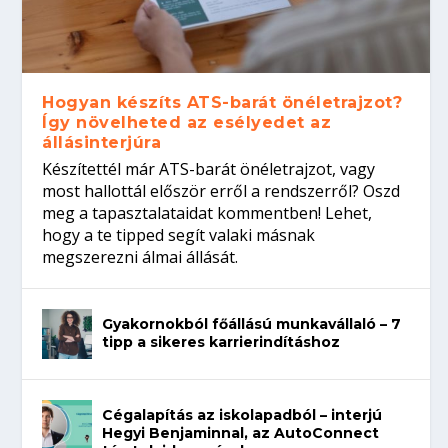
Hogyan készíts ATS-barát önéletrajzot?
Így növelheted az esélyedet az
állásinterjúra
Készítettél már ATS-barát önéletrajzot, vagy
most hallottál először erről a rendszerről? Oszd
meg a tapasztalataidat kommentben! Lehet,
hogy a te tipped segít valaki másnak
megszerezni álmai állását.
Gyakornokból főállású munkavállaló – 7
tipp a sikeres karrierindításhoz
Cégalapítás az iskolapadból – interjú
Hegyi Benjaminnal, az AutoConnect