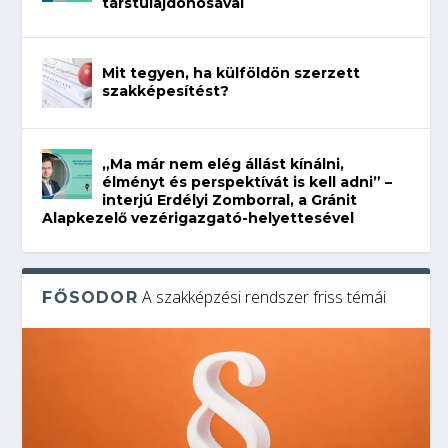
társtulajdonosával
Mit tegyen, ha külföldön szerzett
szakképesítést?
„Ma már nem elég állást kínálni,
élményt és perspektívát is kell adni” –
interjú Erdélyi Zomborral, a Gránit
Alapkezelő vezérigazgató-helyettesével
A szakképzési rendszer friss témái
FŐSODOR