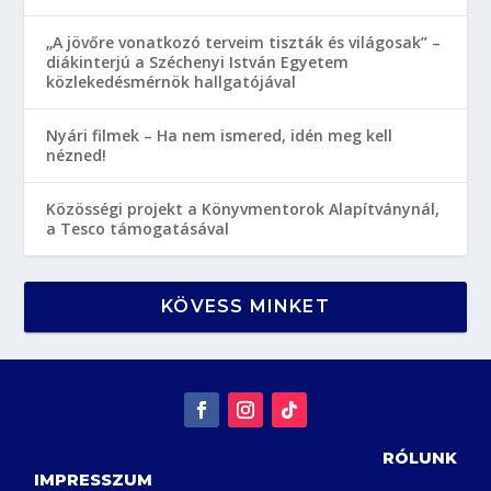
„A jövőre vonatkozó terveim tiszták és világosak” –
diákinterjú a Széchenyi István Egyetem
közlekedésmérnök hallgatójával
Nyári filmek – Ha nem ismered, idén meg kell
nézned!
Közösségi projekt a Könyvmentorok Alapítványnál,
a Tesco támogatásával
KÖVESS MINKET
RÓLUNK
IMPRESSZUM