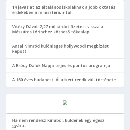
14 javaslat az általános iskoláknak a jobb oktatás
érdekében a minisztériumtól
Vitézy Dávid: 2,27 milliárdot fizetett vissza a
Mészáros Lőrinchez köthető tőkealap
Antal Nimród különleges hollywoodi megbízást
kapott
A Bródy Dalok Napja teljes és pontos programja
A 160 éves budapesti Állatkert rendkívüli története
Ha nem rendelsz Kínából, küldenek egy egész
gyárat