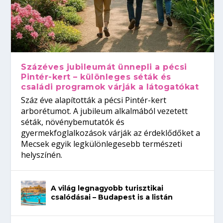
Százéves jubileumát ünnepli a pécsi
Pintér-kert – különleges séták és
családi programok várják a látogatókat
Száz éve alapították a pécsi Pintér-kert
arborétumot. A jubileum alkalmából vezetett
séták, növénybemutatók és
gyermekfoglalkozások várják az érdeklődőket a
Mecsek egyik legkülönlegesebb természeti
helyszínén.
A világ legnagyobb turisztikai
csalódásai – Budapest is a listán