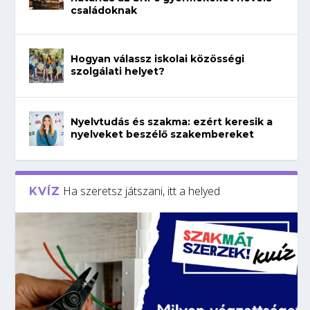
családoknak
Hogyan válassz iskolai közösségi
szolgálati helyet?
Nyelvtudás és szakma: ezért keresik a
nyelveket beszélő szakembereket
Ha szeretsz játszani, itt a helyed
KVÍZ