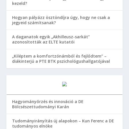
kezeld?
Hogyan pályázz ösztöndíjra úgy, hogy ne csak a
jegyeid számítsanak?
A daganatok egyik „Akhilleusz-sarkát”
azonosították az ELTE kutatói
„Kiléptem a komfortzónámból és fejlődtem” –
diákinterjú a PTE BTK pszichológushallgatójával
Hagyományőrzés és innováció a DE
Bölcsészettudományi Karán
Tudományirányítás új alapokon – Kun Ferenc a DE
tudományos elnöke