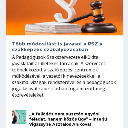
Több módosítást is javasol a PSZ a
szakképzés szabályozásában
A Pedagógusok Szakszervezete elküldte
javaslatait az illetékes tárcának. A szervezet
többek között a szakképzési centrumok
működésével, a vezetői kinevezésekkel, a
szakmai vizsgák rendszerével és a pedagógusok
jogállásával kapcsolatban fogalmazott meg
észrevételeket.
„A fejlődés nem pusztán egyéni
feladat, hanem közös ügy” – interjú
Vigassyné Asztalos Anikóval