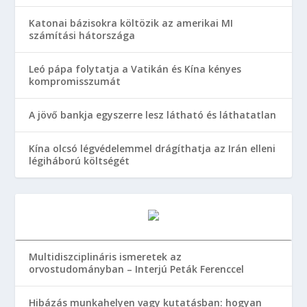
Katonai bázisokra költözik az amerikai MI
számítási hátországa
Leó pápa folytatja a Vatikán és Kína kényes
kompromisszumát
A jövő bankja egyszerre lesz látható és láthatatlan
Kína olcsó légvédelemmel drágíthatja az Irán elleni
légiháború költségét
Multidiszciplináris ismeretek az
orvostudományban – Interjú Peták Ferenccel
Hibázás munkahelyen vagy kutatásban: hogyan