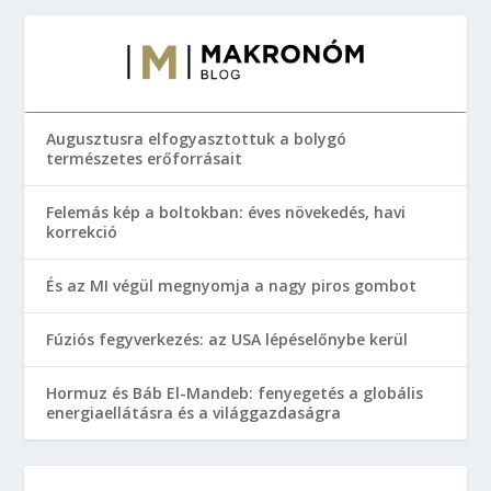
Augusztusra elfogyasztottuk a bolygó
természetes erőforrásait
Felemás kép a boltokban: éves növekedés, havi
korrekció
És az MI végül megnyomja a nagy piros gombot
Fúziós fegyverkezés: az USA lépéselőnybe kerül
Hormuz és Báb El-Mandeb: fenyegetés a globális
energiaellátásra és a világgazdaságra