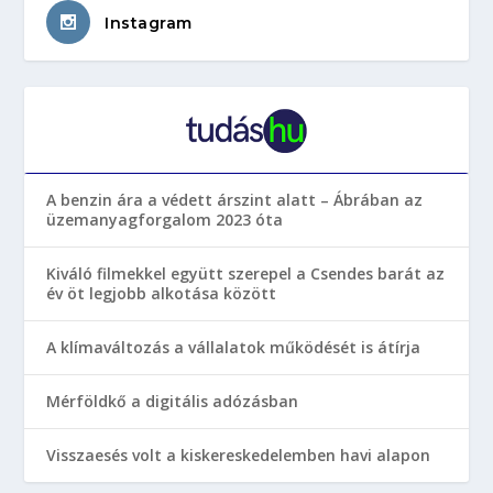
Instagram
A benzin ára a védett árszint alatt – Ábrában az
üzemanyagforgalom 2023 óta
Kiváló filmekkel együtt szerepel a Csendes barát az
év öt legjobb alkotása között
A klímaváltozás a vállalatok működését is átírja
Mérföldkő a digitális adózásban
Visszaesés volt a kiskereskedelemben havi alapon