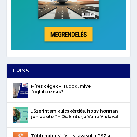
FRISS
Híres cégek – Tudod, mivel
foglalkoznak?
„Szerintem kulcskérdés, hogy honnan
jön az étel” – Diákinterjú Vona Violával
Több módosítást is javasol a PSZ a