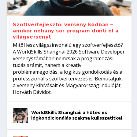
gépeket?
Tanulj szakmát!
amikor néhány sor program dönti el a
telefon nélkül?
világversenyt...
Szoftverfejlesztő: verseny kódban –
amikor néhány sor program dönti el a
világversenyt
Mitől lesz világszínvonalú egy szoftverfejlesztő?
A WorldSkills Shanghai 2026 Software Developer
versenyszámában nemcsak a programozási
tudás számít, hanem a kreatív
problémamegoldás, a logikus gondolkodás és a
professzionális szoftvertervezés is. Bemutatjuk
a verseny kihívásait és Magyarország indulóját,
Horváth Dávidot.
WorldSkills Shanghai: a hűtés és
légkondicionálás szakma kulisszatitkai