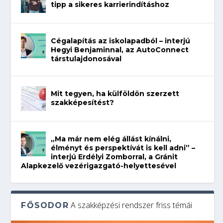
tipp a sikeres karrierindításhoz
Cégalapítás az iskolapadból – interjú
Hegyi Benjaminnal, az AutoConnect
társtulajdonosával
Mit tegyen, ha külföldön szerzett
szakképesítést?
„Ma már nem elég állást kínálni,
élményt és perspektívát is kell adni” –
interjú Erdélyi Zomborral, a Gránit
Alapkezelő vezérigazgató-helyettesével
A szakképzési rendszer friss témái
FŐSODOR