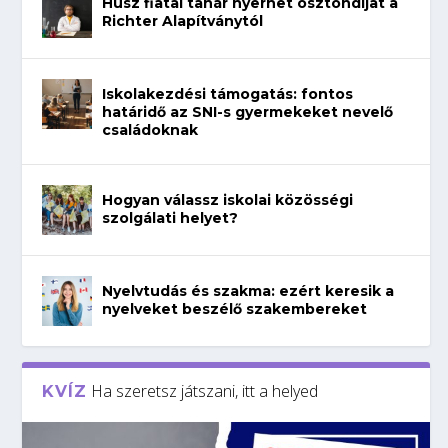
Húsz fiatal tanár nyerhet ösztöndíjat a
Richter Alapítványtól
Iskolakezdési támogatás: fontos
határidő az SNI-s gyermekeket nevelő
családoknak
Hogyan válassz iskolai közösségi
szolgálati helyet?
Nyelvtudás és szakma: ezért keresik a
nyelveket beszélő szakembereket
Ha szeretsz játszani, itt a helyed
KVÍZ