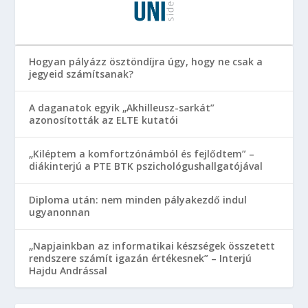
Hogyan pályázz ösztöndíjra úgy, hogy ne csak a
jegyeid számítsanak?
A daganatok egyik „Akhilleusz-sarkát”
azonosították az ELTE kutatói
„Kiléptem a komfortzónámból és fejlődtem” –
diákinterjú a PTE BTK pszichológushallgatójával
Diploma után: nem minden pályakezdő indul
ugyanonnan
„Napjainkban az informatikai készségek összetett
rendszere számít igazán értékesnek” – Interjú
Hajdu Andrással