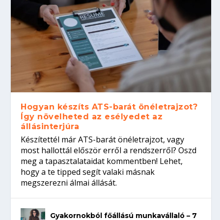
Hogyan készíts ATS-barát önéletrajzot?
Így növelheted az esélyedet az
állásinterjúra
Készítettél már ATS-barát önéletrajzot, vagy
most hallottál először erről a rendszerről? Oszd
meg a tapasztalataidat kommentben! Lehet,
hogy a te tipped segít valaki másnak
megszerezni álmai állását.
Gyakornokból főállású munkavállaló – 7