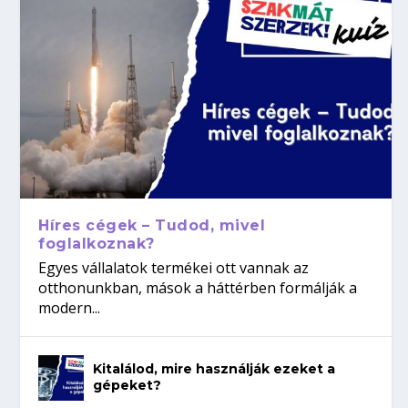
Híres cégek – Tudod, mivel
foglalkoznak?
Egyes vállalatok termékei ott vannak az
otthonunkban, mások a háttérben formálják a
modern...
Kitalálod, mire használják ezeket a
gépeket?