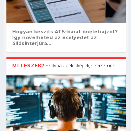
Hogyan készíts ATS-barát önéletrajzot?
Így növelheted az esélyedet az
állásinterjúra...
Szakmák, példaképek, sikersztorik
MI LESZEK?
Kitalálod, mire használják ezeket a
Nem sikerült az egyetemi felvételi?
Szoftverfejlesztő: verseny kódban –
Digitális detox – hogyan kapcsolódj ki