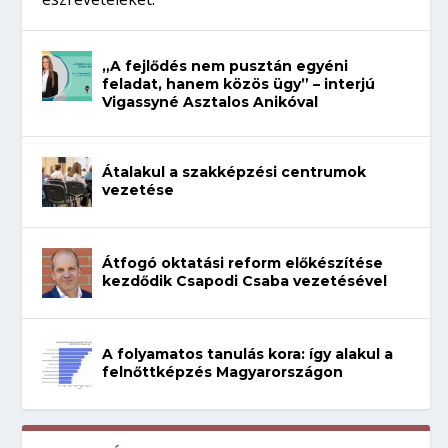
„A fejlődés nem pusztán egyéni
feladat, hanem közös ügy” – interjú
Vigassyné Asztalos Anikóval
Átalakul a szakképzési centrumok
vezetése
Átfogó oktatási reform előkészítése
kezdődik Csapodi Csaba vezetésével
A folyamatos tanulás kora: így alakul a
felnőttképzés Magyarországon