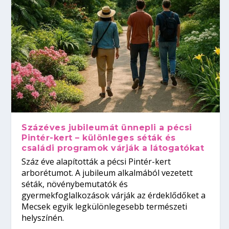
Százéves jubileumát ünnepli a pécsi
Pintér-kert – különleges séták és
családi programok várják a látogatókat
Száz éve alapították a pécsi Pintér-kert
arborétumot. A jubileum alkalmából vezetett
séták, növénybemutatók és
gyermekfoglalkozások várják az érdeklődőket a
Mecsek egyik legkülönlegesebb természeti
helyszínén.