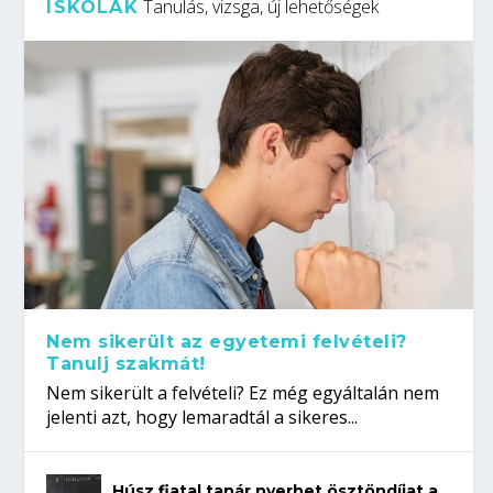
Tanulás, vizsga, új lehetőségek
ISKOLÁK
Nem sikerült az egyetemi felvételi?
Tanulj szakmát!
Nem sikerült a felvételi? Ez még egyáltalán nem
jelenti azt, hogy lemaradtál a sikeres...
Húsz fiatal tanár nyerhet ösztöndíjat a