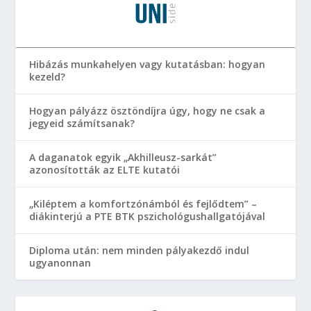
Hibázás munkahelyen vagy kutatásban: hogyan
kezeld?
Hogyan pályázz ösztöndíjra úgy, hogy ne csak a
jegyeid számítsanak?
A daganatok egyik „Akhilleusz-sarkát”
azonosították az ELTE kutatói
„Kiléptem a komfortzónámból és fejlődtem” –
diákinterjú a PTE BTK pszichológushallgatójával
Diploma után: nem minden pályakezdő indul
ugyanonnan