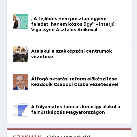
„A fejlődés nem pusztán egyéni
feladat, hanem közös ügy” – interjú
Vigassyné Asztalos Anikóval
Átalakul a szakképzési centrumok
vezetése
Átfogó oktatási reform előkészítése
kezdődik Csapodi Csaba vezetésével
A folyamatos tanulás kora: így alakul a
felnőttképzés Magyarországon