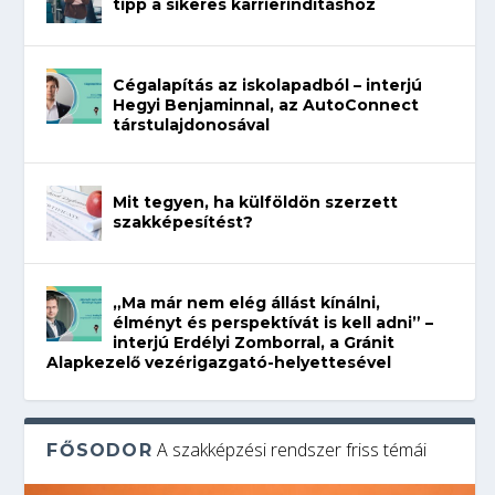
tipp a sikeres karrierindításhoz
Cégalapítás az iskolapadból – interjú
Hegyi Benjaminnal, az AutoConnect
társtulajdonosával
Mit tegyen, ha külföldön szerzett
szakképesítést?
„Ma már nem elég állást kínálni,
élményt és perspektívát is kell adni” –
interjú Erdélyi Zomborral, a Gránit
Alapkezelő vezérigazgató-helyettesével
A szakképzési rendszer friss témái
FŐSODOR