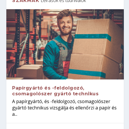
Leírások és tudnivalók
SZAKMÁK
Papírgyártó és -feldolgozó,
csomagolószer gyártó technikus
A papírgyártó, és -feldolgozó, csomagolószer
gyártó technikus vizsgálja és ellenőrzi a papír és
a...