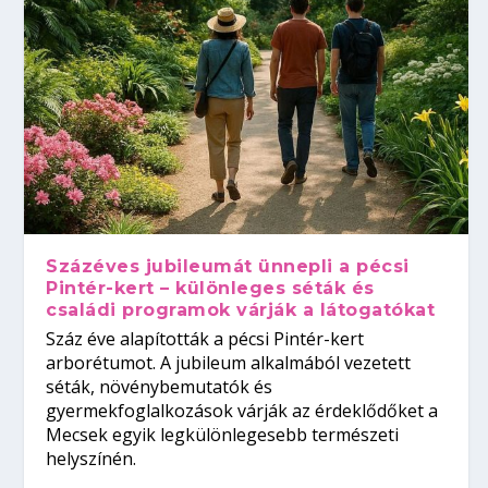
Százéves jubileumát ünnepli a pécsi
Pintér-kert – különleges séták és
családi programok várják a látogatókat
Száz éve alapították a pécsi Pintér-kert
arborétumot. A jubileum alkalmából vezetett
séták, növénybemutatók és
gyermekfoglalkozások várják az érdeklődőket a
Mecsek egyik legkülönlegesebb természeti
helyszínén.