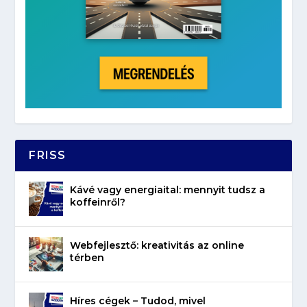
FRISS
Kávé vagy energiaital: mennyit tudsz a
koffeinről?
Webfejlesztő: kreativitás az online
térben
Híres cégek – Tudod, mivel