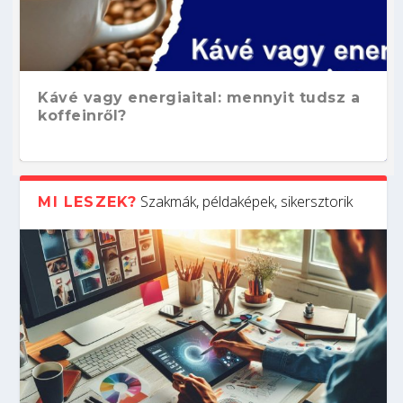
Kávé vagy energiaital: mennyit tudsz a
koffeinről?
Szakmák, példaképek, sikersztorik
MI LESZEK?
Hogyan készíts ATS-barát önéletrajzot?
Kitalálod, mire használják ezeket a
Nem sikerült az egyetemi felvételi?
Szoftverfejlesztő: verseny kódban –