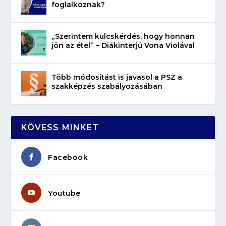
foglalkoznak?
„Szerintem kulcskérdés, hogy honnan
jön az étel” – Diákinterjú Vona Violával
Több módosítást is javasol a PSZ a
szakképzés szabályozásában
KÖVESS MINKET
Facebook
Youtube