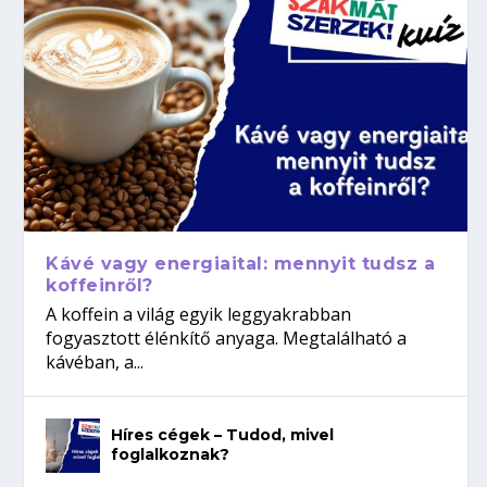
Kávé vagy energiaital: mennyit tudsz a
koffeinről?
A koffein a világ egyik leggyakrabban
fogyasztott élénkítő anyaga. Megtalálható a
kávéban, a...
Híres cégek – Tudod, mivel
foglalkoznak?