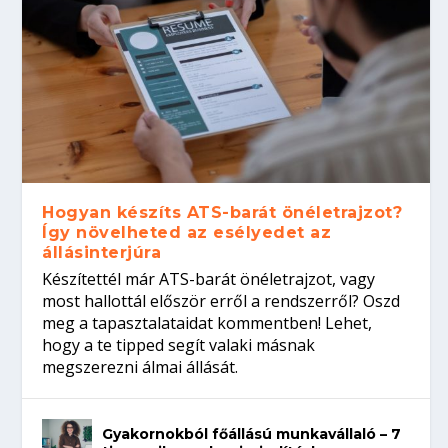
Hogyan készíts ATS-barát önéletrajzot?
Így növelheted az esélyedet az
állásinterjúra
Készítettél már ATS-barát önéletrajzot, vagy
most hallottál először erről a rendszerről? Oszd
meg a tapasztalataidat kommentben! Lehet,
hogy a te tipped segít valaki másnak
megszerezni álmai állását.
Gyakornokból főállású munkavállaló – 7