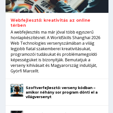
Így növelheted az esélyedet az
gépeket?
Tanulj szakmát!
amikor néhány sor program dönti el a
állásinterjúra...
világversenyt...
Webfejlesztő: kreativitás az online
térben
A webfejlesztés ma már jóval több egyszerű
honlapkészítésnél. A WorldSkills Shanghai 2026
Web Technologies versenyszámában a világ
legjobb fiatal szakemberei kreativitásukat,
programozói tudásukat és problémamegoldó
képességüket is bizonyítják. Bemutatjuk a
verseny kihívásait és Magyarország indulóját,
Györfi Marcellt.
Szoftverfejlesztő: verseny kódban –
amikor néhány sor program dönti el a
világversenyt