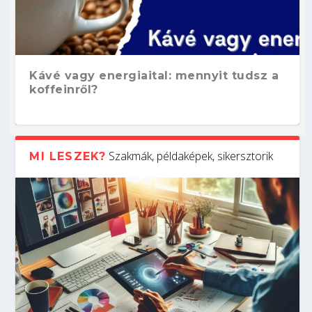
Kávé vagy energiaital: mennyit tudsz a
koffeinről?
Szakmák, példaképek, sikersztorik
MI LESZEK?
Hogyan készíts ATS-barát önéletrajzot?
Kitalálod, mire használják ezeket a
Nem sikerült az egyetemi felvételi?
Szoftverfejlesztő: verseny kódban –