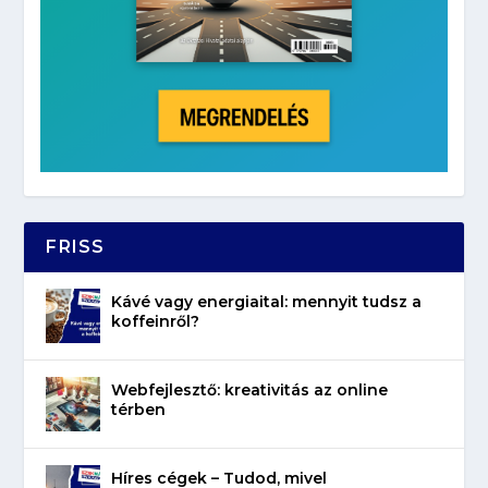
FRISS
Kávé vagy energiaital: mennyit tudsz a
koffeinről?
Webfejlesztő: kreativitás az online
térben
Híres cégek – Tudod, mivel