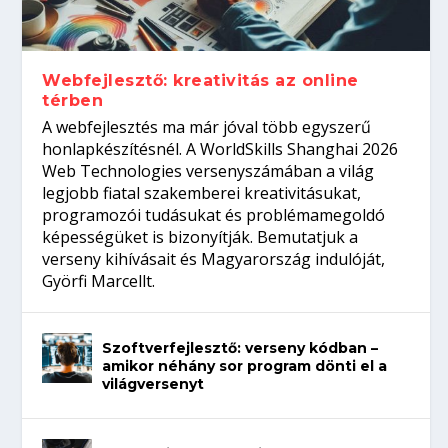
Így növelheted az esélyedet az
gépeket?
Tanulj szakmát!
amikor néhány sor program dönti el a
állásinterjúra...
világversenyt...
Webfejlesztő: kreativitás az online
térben
A webfejlesztés ma már jóval több egyszerű
honlapkészítésnél. A WorldSkills Shanghai 2026
Web Technologies versenyszámában a világ
legjobb fiatal szakemberei kreativitásukat,
programozói tudásukat és problémamegoldó
képességüket is bizonyítják. Bemutatjuk a
verseny kihívásait és Magyarország indulóját,
Györfi Marcellt.
Szoftverfejlesztő: verseny kódban –
amikor néhány sor program dönti el a
világversenyt