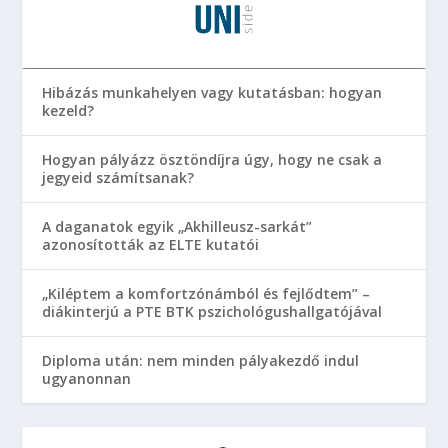
Hibázás munkahelyen vagy kutatásban: hogyan
kezeld?
Hogyan pályázz ösztöndíjra úgy, hogy ne csak a
jegyeid számítsanak?
A daganatok egyik „Akhilleusz-sarkát”
azonosították az ELTE kutatói
„Kiléptem a komfortzónámból és fejlődtem” –
diákinterjú a PTE BTK pszichológushallgatójával
Diploma után: nem minden pályakezdő indul
ugyanonnan