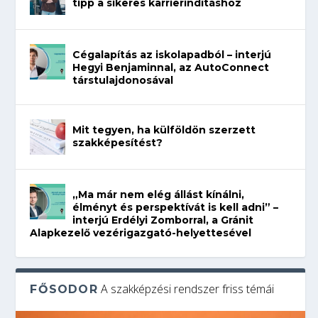
tipp a sikeres karrierindításhoz
Cégalapítás az iskolapadból – interjú
Hegyi Benjaminnal, az AutoConnect
társtulajdonosával
Mit tegyen, ha külföldön szerzett
szakképesítést?
„Ma már nem elég állást kínálni,
élményt és perspektívát is kell adni” –
interjú Erdélyi Zomborral, a Gránit
Alapkezelő vezérigazgató-helyettesével
A szakképzési rendszer friss témái
FŐSODOR