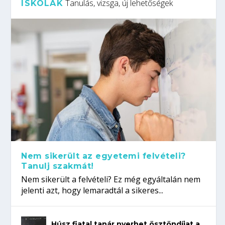
Tanulás, vizsga, új lehetőségek
ISKOLÁK
Nem sikerült az egyetemi felvételi?
Tanulj szakmát!
Nem sikerült a felvételi? Ez még egyáltalán nem
jelenti azt, hogy lemaradtál a sikeres...
Húsz fiatal tanár nyerhet ösztöndíjat a