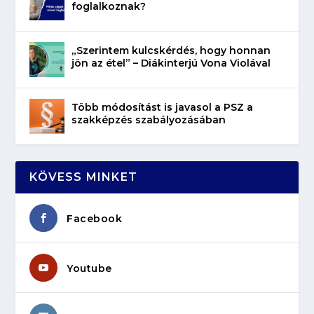
foglalkoznak?
„Szerintem kulcskérdés, hogy honnan
jön az étel” – Diákinterjú Vona Violával
Több módosítást is javasol a PSZ a
szakképzés szabályozásában
KÖVESS MINKET
Facebook
Youtube