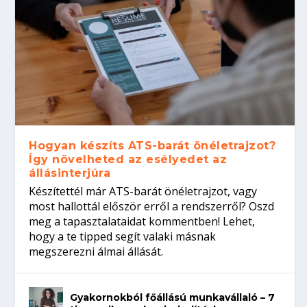
Hogyan készíts ATS-barát önéletrajzot?
Így növelheted az esélyedet az
állásinterjúra
Készítettél már ATS-barát önéletrajzot, vagy
most hallottál először erről a rendszerről? Oszd
meg a tapasztalataidat kommentben! Lehet,
hogy a te tipped segít valaki másnak
megszerezni álmai állását.
Gyakornokból főállású munkavállaló – 7