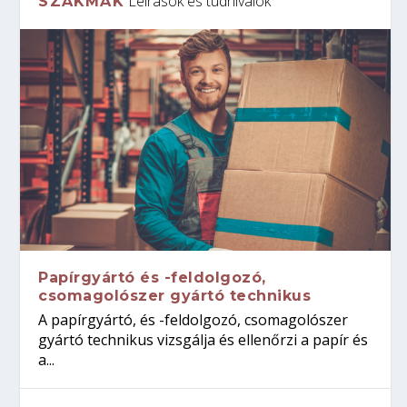
Leírások és tudnivalók
SZAKMÁK
Papírgyártó és -feldolgozó,
csomagolószer gyártó technikus
A papírgyártó, és -feldolgozó, csomagolószer
gyártó technikus vizsgálja és ellenőrzi a papír és
a...