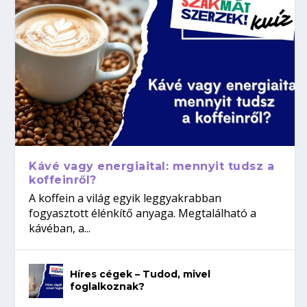
Kávé vagy energiaital: mennyit tudsz a
koffeinről?
A koffein a világ egyik leggyakrabban
fogyasztott élénkítő anyaga. Megtalálható a
kávéban, a...
Híres cégek – Tudod, mivel
foglalkoznak?