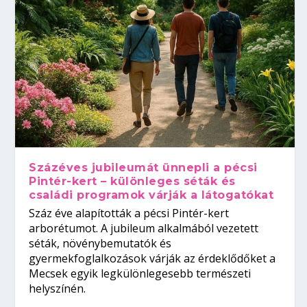
Százéves jubileumát ünnepli a pécsi
Pintér-kert – különleges séták és
családi programok várják a látogatókat
Száz éve alapították a pécsi Pintér-kert
arborétumot. A jubileum alkalmából vezetett
séták, növénybemutatók és
gyermekfoglalkozások várják az érdeklődőket a
Mecsek egyik legkülönlegesebb természeti
helyszínén.