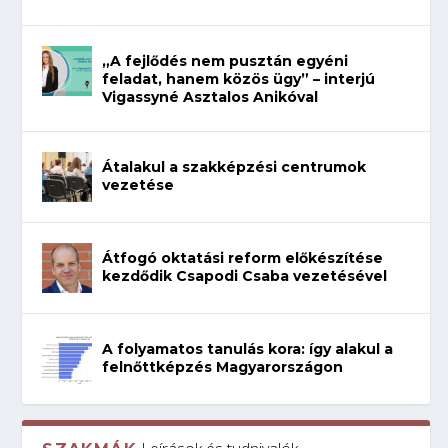
„A fejlődés nem pusztán egyéni
feladat, hanem közös ügy” – interjú
Vigassyné Asztalos Anikóval
Átalakul a szakképzési centrumok
vezetése
Átfogó oktatási reform előkészítése
kezdődik Csapodi Csaba vezetésével
A folyamatos tanulás kora: így alakul a
felnőttképzés Magyarországon