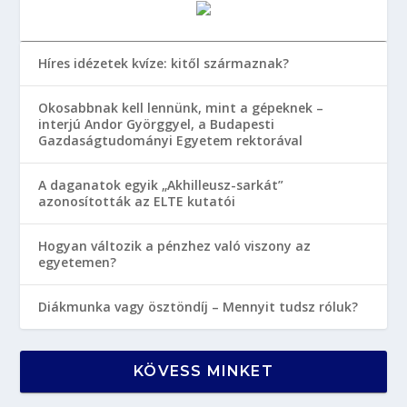
Híres idézetek kvíze: kitől származnak?
Okosabbnak kell lennünk, mint a gépeknek –
interjú Andor Györggyel, a Budapesti
Gazdaságtudományi Egyetem rektorával
A daganatok egyik „Akhilleusz-sarkát”
azonosították az ELTE kutatói
Hogyan változik a pénzhez való viszony az
egyetemen?
Diákmunka vagy ösztöndíj – Mennyit tudsz róluk?
KÖVESS MINKET