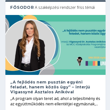
A szakképzési rendszer friss témái
FŐSODOR
„A fejlődés nem pusztán egyéni
feladat, hanem közös ügy” – interjú
Vigassyné Asztalos Anikóval
„A program olyan teret ad, ahol a teljesítmény és
az együttműködés nem ellentétjei egymásnak,...