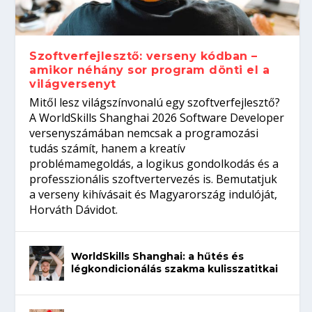
gépeket?
Tanulj szakmát!
amikor néhány sor program dönti el a
telefon nélkül?
világversenyt...
Szoftverfejlesztő: verseny kódban –
amikor néhány sor program dönti el a
világversenyt
Mitől lesz világszínvonalú egy szoftverfejlesztő?
A WorldSkills Shanghai 2026 Software Developer
versenyszámában nemcsak a programozási
tudás számít, hanem a kreatív
problémamegoldás, a logikus gondolkodás és a
professzionális szoftvertervezés is. Bemutatjuk
a verseny kihívásait és Magyarország indulóját,
Horváth Dávidot.
WorldSkills Shanghai: a hűtés és
légkondicionálás szakma kulisszatitkai