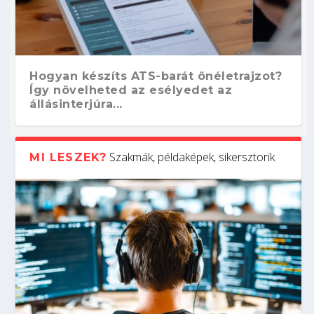
Hogyan készíts ATS-barát önéletrajzot?
Így növelheted az esélyedet az
állásinterjúra...
Szakmák, példaképek, sikersztorik
MI LESZEK?
Kitalálod, mire használják ezeket a
Nem sikerült az egyetemi felvételi?
Szoftverfejlesztő: verseny kódban –
Digitális detox – hogyan kapcsolódj ki