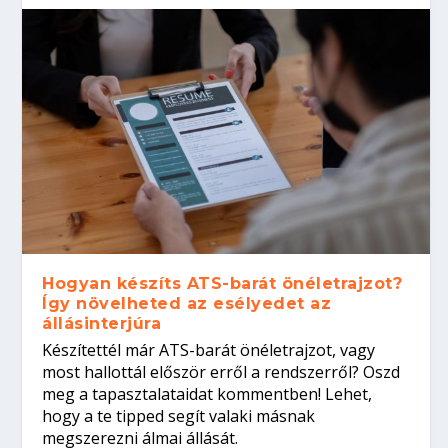
Hogyan készíts ATS-barát önéletrajzot?
Így növelheted az esélyedet az
állásinterjúra
Készítettél már ATS-barát önéletrajzot, vagy
most hallottál először erről a rendszerről? Oszd
meg a tapasztalataidat kommentben! Lehet,
hogy a te tipped segít valaki másnak
megszerezni álmai állását.