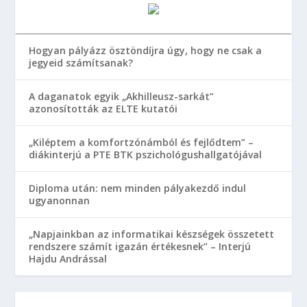
Hogyan pályázz ösztöndíjra úgy, hogy ne csak a
jegyeid számítsanak?
A daganatok egyik „Akhilleusz-sarkát”
azonosították az ELTE kutatói
„Kiléptem a komfortzónámból és fejlődtem” –
diákinterjú a PTE BTK pszichológushallgatójával
Diploma után: nem minden pályakezdő indul
ugyanonnan
„Napjainkban az informatikai készségek összetett
rendszere számít igazán értékesnek” – Interjú
Hajdu Andrással