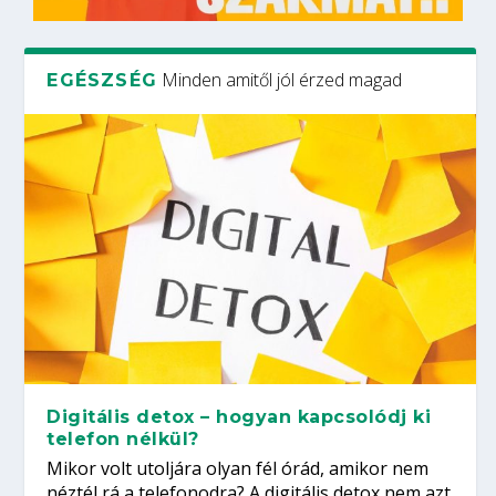
Minden amitől jól érzed magad
EGÉSZSÉG
Digitális detox – hogyan kapcsolódj ki
telefon nélkül?
Mikor volt utoljára olyan fél órád, amikor nem
néztél rá a telefonodra? A digitális detox nem azt