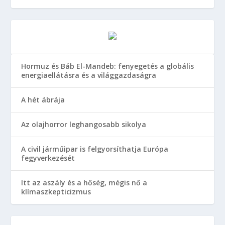
Hormuz és Báb El-Mandeb: fenyegetés a globális
energiaellátásra és a világgazdaságra
A hét ábrája
Az olajhorror leghangosabb sikolya
A civil járműipar is felgyorsíthatja Európa
fegyverkezését
Itt az aszály és a hőség, mégis nő a
klímaszkepticizmus