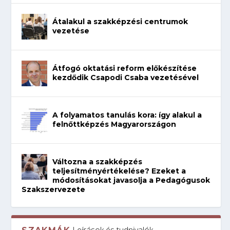
Átalakul a szakképzési centrumok
vezetése
Átfogó oktatási reform előkészítése
kezdődik Csapodi Csaba vezetésével
A folyamatos tanulás kora: így alakul a
felnőttképzés Magyarországon
Változna a szakképzés
teljesítményértékelése? Ezeket a
módosításokat javasolja a Pedagógusok
Szakszervezete
Leírások és tudnivalók