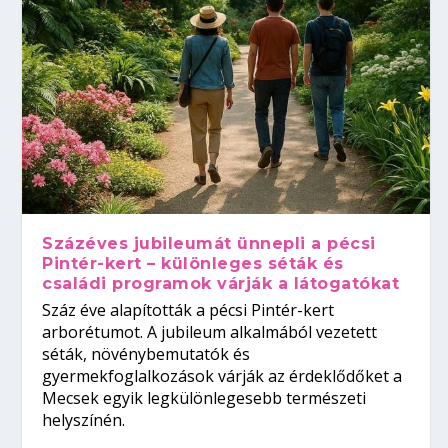
Százéves jubileumát ünnepli a pécsi
Pintér-kert – különleges séták és
családi programok várják a látogatókat
Száz éve alapították a pécsi Pintér-kert
arborétumot. A jubileum alkalmából vezetett
séták, növénybemutatók és
gyermekfoglalkozások várják az érdeklődőket a
Mecsek egyik legkülönlegesebb természeti
helyszínén.