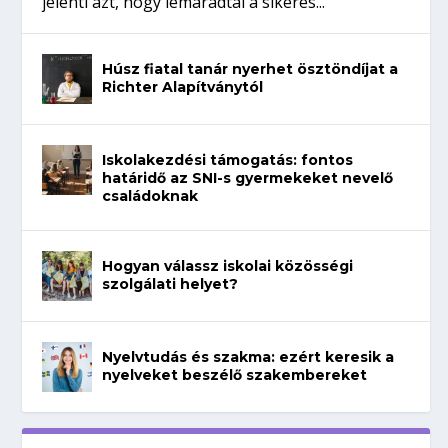
jelenti azt, hogy lemaradtál a sikeres...
Húsz fiatal tanár nyerhet ösztöndíjat a
Richter Alapítványtól
Iskolakezdési támogatás: fontos
határidő az SNI-s gyermekeket nevelő
családoknak
Hogyan válassz iskolai közösségi
szolgálati helyet?
Nyelvtudás és szakma: ezért keresik a
nyelveket beszélő szakembereket