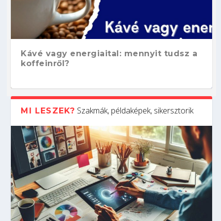
Kávé vagy energiaital: mennyit tudsz a
koffeinről?
Szakmák, példaképek, sikersztorik
MI LESZEK?
Hogyan készíts ATS-barát önéletrajzot?
Kitalálod, mire használják ezeket a
Nem sikerült az egyetemi felvételi?
Szoftverfejlesztő: verseny kódban –