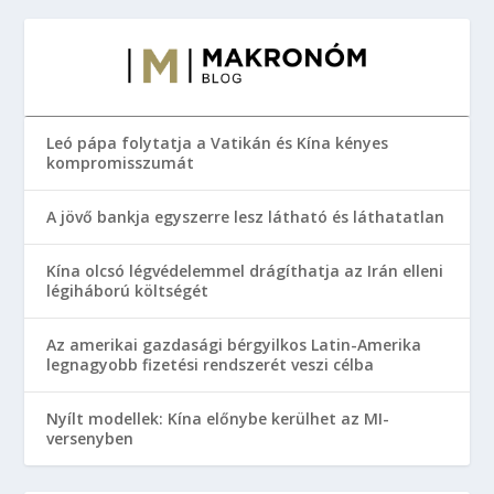
Leó pápa folytatja a Vatikán és Kína kényes
kompromisszumát
A jövő bankja egyszerre lesz látható és láthatatlan
Kína olcsó légvédelemmel drágíthatja az Irán elleni
légiháború költségét
Az amerikai gazdasági bérgyilkos Latin-Amerika
legnagyobb fizetési rendszerét veszi célba
Nyílt modellek: Kína előnybe kerülhet az MI-
versenyben