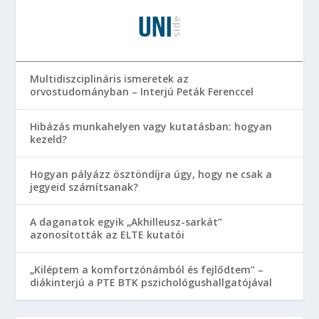
Multidiszciplináris ismeretek az
orvostudományban – Interjú Peták Ferenccel
Hibázás munkahelyen vagy kutatásban: hogyan
kezeld?
Hogyan pályázz ösztöndíjra úgy, hogy ne csak a
jegyeid számítsanak?
A daganatok egyik „Akhilleusz-sarkát”
azonosították az ELTE kutatói
„Kiléptem a komfortzónámból és fejlődtem” –
diákinterjú a PTE BTK pszichológushallgatójával