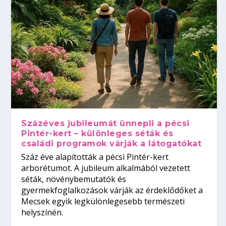
Százéves jubileumát ünnepli a pécsi
Pintér-kert – különleges séták és
családi programok várják a látogatókat
Száz éve alapították a pécsi Pintér-kert
arborétumot. A jubileum alkalmából vezetett
séták, növénybemutatók és
gyermekfoglalkozások várják az érdeklődőket a
Mecsek egyik legkülönlegesebb természeti
helyszínén.