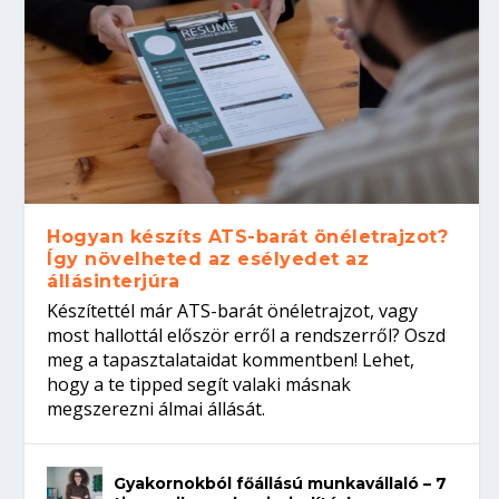
Hogyan készíts ATS-barát önéletrajzot?
Így növelheted az esélyedet az
állásinterjúra
Készítettél már ATS-barát önéletrajzot, vagy
most hallottál először erről a rendszerről? Oszd
meg a tapasztalataidat kommentben! Lehet,
hogy a te tipped segít valaki másnak
megszerezni álmai állását.
Gyakornokból főállású munkavállaló – 7