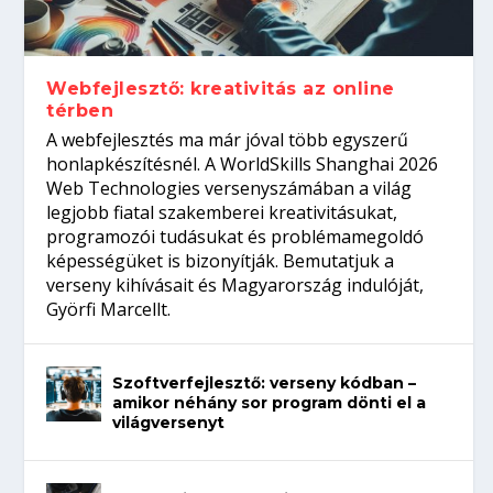
Így növelheted az esélyedet az
gépeket?
Tanulj szakmát!
amikor néhány sor program dönti el a
állásinterjúra...
világversenyt...
Webfejlesztő: kreativitás az online
térben
A webfejlesztés ma már jóval több egyszerű
honlapkészítésnél. A WorldSkills Shanghai 2026
Web Technologies versenyszámában a világ
legjobb fiatal szakemberei kreativitásukat,
programozói tudásukat és problémamegoldó
képességüket is bizonyítják. Bemutatjuk a
verseny kihívásait és Magyarország indulóját,
Györfi Marcellt.
Szoftverfejlesztő: verseny kódban –
amikor néhány sor program dönti el a
világversenyt