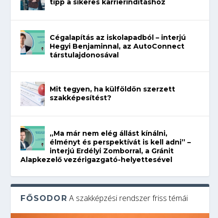
tipp a sikeres karrierindításhoz
Cégalapítás az iskolapadból – interjú
Hegyi Benjaminnal, az AutoConnect
társtulajdonosával
Mit tegyen, ha külföldön szerzett
szakképesítést?
„Ma már nem elég állást kínálni,
élményt és perspektívát is kell adni” –
interjú Erdélyi Zomborral, a Gránit
Alapkezelő vezérigazgató-helyettesével
A szakképzési rendszer friss témái
FŐSODOR