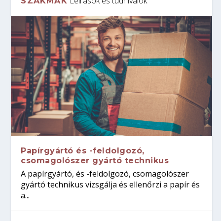
Leírások és tudnivalók
SZAKMÁK
Papírgyártó és -feldolgozó,
csomagolószer gyártó technikus
A papírgyártó, és -feldolgozó, csomagolószer
gyártó technikus vizsgálja és ellenőrzi a papír és
a...