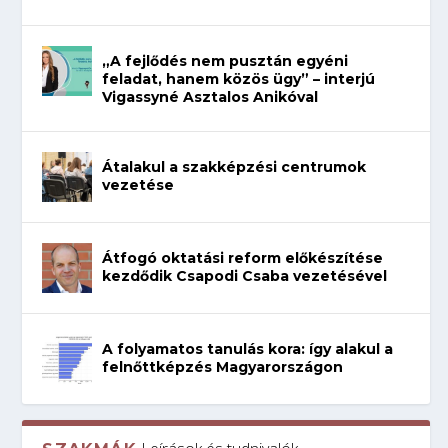
„A fejlődés nem pusztán egyéni
feladat, hanem közös ügy” – interjú
Vigassyné Asztalos Anikóval
Átalakul a szakképzési centrumok
vezetése
Átfogó oktatási reform előkészítése
kezdődik Csapodi Csaba vezetésével
A folyamatos tanulás kora: így alakul a
felnőttképzés Magyarországon