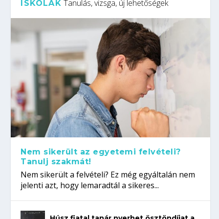
Tanulás, vizsga, új lehetőségek
ISKOLÁK
Nem sikerült az egyetemi felvételi?
Tanulj szakmát!
Nem sikerült a felvételi? Ez még egyáltalán nem
jelenti azt, hogy lemaradtál a sikeres...
Húsz fiatal tanár nyerhet ösztöndíjat a