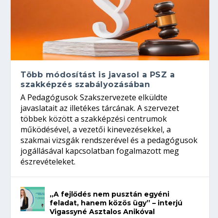
Több módosítást is javasol a PSZ a
szakképzés szabályozásában
A Pedagógusok Szakszervezete elküldte
javaslatait az illetékes tárcának. A szervezet
többek között a szakképzési centrumok
működésével, a vezetői kinevezésekkel, a
szakmai vizsgák rendszerével és a pedagógusok
jogállásával kapcsolatban fogalmazott meg
észrevételeket.
„A fejlődés nem pusztán egyéni
feladat, hanem közös ügy” – interjú
Vigassyné Asztalos Anikóval