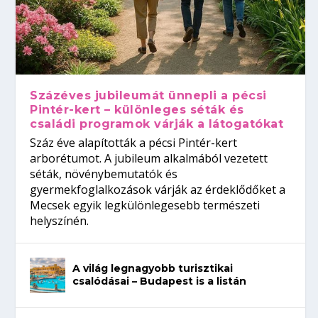
Százéves jubileumát ünnepli a pécsi
Pintér-kert – különleges séták és
családi programok várják a látogatókat
Száz éve alapították a pécsi Pintér-kert
arborétumot. A jubileum alkalmából vezetett
séták, növénybemutatók és
gyermekfoglalkozások várják az érdeklődőket a
Mecsek egyik legkülönlegesebb természeti
helyszínén.
A világ legnagyobb turisztikai
csalódásai – Budapest is a listán