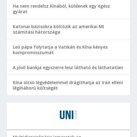
Ha nem rendelsz Kínából, küldenek egy egész
gyárat
Katonai bázisokra költözik az amerikai MI
számítási hátországa
Leó pápa folytatja a Vatikán és Kína kényes
kompromisszumát
A jövő bankja egyszerre lesz látható és láthatatlan
Kína olcsó légvédelemmel drágíthatja az Irán elleni
légiháború költségét