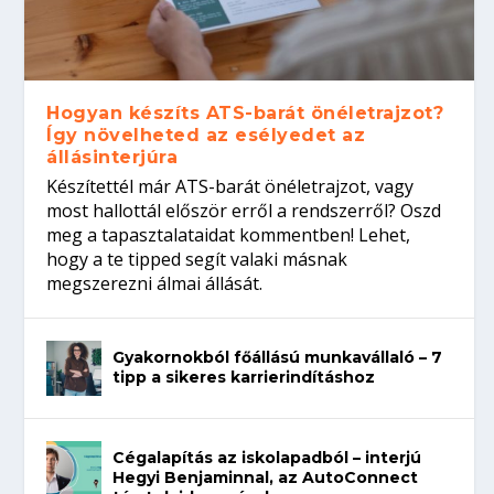
Hogyan készíts ATS-barát önéletrajzot?
Így növelheted az esélyedet az
állásinterjúra
Készítettél már ATS-barát önéletrajzot, vagy
most hallottál először erről a rendszerről? Oszd
meg a tapasztalataidat kommentben! Lehet,
hogy a te tipped segít valaki másnak
megszerezni álmai állását.
Gyakornokból főállású munkavállaló – 7
tipp a sikeres karrierindításhoz
Cégalapítás az iskolapadból – interjú
Hegyi Benjaminnal, az AutoConnect