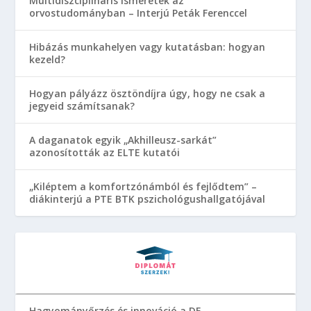
Multidiszciplináris ismeretek az
orvostudományban – Interjú Peták Ferenccel
Hibázás munkahelyen vagy kutatásban: hogyan
kezeld?
Hogyan pályázz ösztöndíjra úgy, hogy ne csak a
jegyeid számítsanak?
A daganatok egyik „Akhilleusz-sarkát”
azonosították az ELTE kutatói
„Kiléptem a komfortzónámból és fejlődtem” –
diákinterjú a PTE BTK pszichológushallgatójával
Hagyományőrzés és innováció a DE