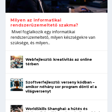
koffeinről?
Így növelheted az esélyedet az
gépeket?
Tanulj szakmát!
állásinterjúra...
Milyen az informatikai
rendszerüzemeltető szakma?
Mivel foglalkozik egy informatikai
rendszerüzemeltető, milyen készségekre van
szüksége, és milyen...
Webfejlesztő: kreativitás az online
térben
Szoftverfejlesztő: verseny kódban –
amikor néhány sor program dönti el a
világversenyt
WorldSkills Shanghai: a hűtés és