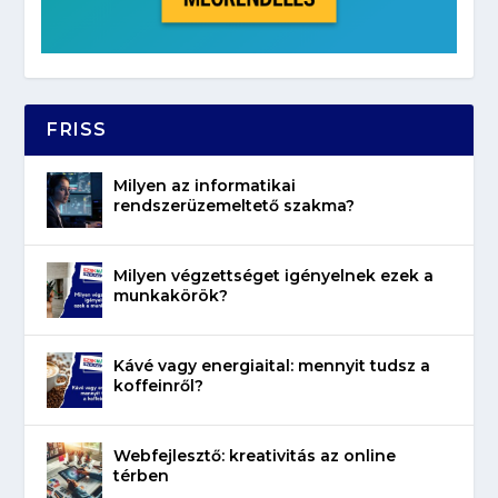
FRISS
Milyen az informatikai
rendszerüzemeltető szakma?
Milyen végzettséget igényelnek ezek a
munkakörök?
Kávé vagy energiaital: mennyit tudsz a
koffeinről?
Webfejlesztő: kreativitás az online
térben