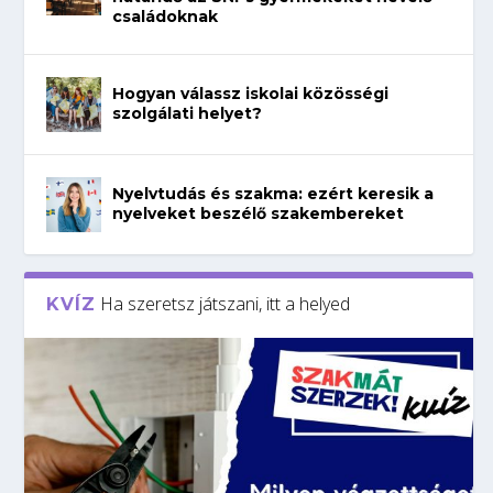
családoknak
Hogyan válassz iskolai közösségi
szolgálati helyet?
Nyelvtudás és szakma: ezért keresik a
nyelveket beszélő szakembereket
Ha szeretsz játszani, itt a helyed
KVÍZ