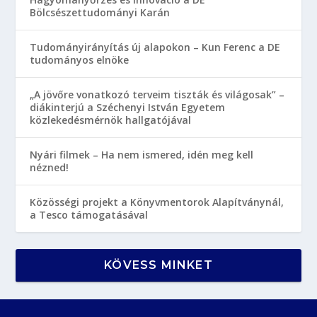
Bölcsészettudományi Karán
Tudományirányítás új alapokon – Kun Ferenc a DE
tudományos elnöke
„A jövőre vonatkozó terveim tiszták és világosak” –
diákinterjú a Széchenyi István Egyetem
közlekedésmérnök hallgatójával
Nyári filmek – Ha nem ismered, idén meg kell
nézned!
Közösségi projekt a Könyvmentorok Alapítványnál,
a Tesco támogatásával
KÖVESS MINKET