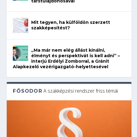
társtulajdonosával
Mit tegyen, ha külföldön szerzett
szakképesítést?
„Ma már nem elég állást kínálni,
élményt és perspektívát is kell adni” –
interjú Erdélyi Zomborral, a Gránit
Alapkezelő vezérigazgató-helyettesével
A szakképzési rendszer friss témái
FŐSODOR