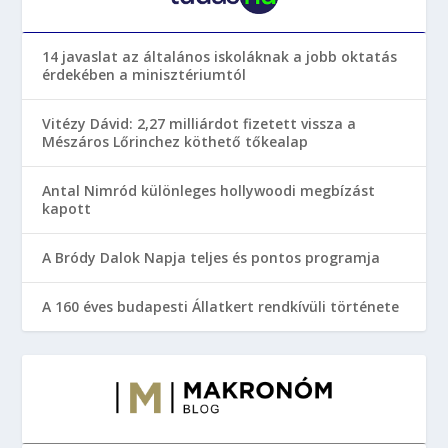
14 javaslat az általános iskoláknak a jobb oktatás
érdekében a minisztériumtól
Vitézy Dávid: 2,27 milliárdot fizetett vissza a
Mészáros Lőrinchez köthető tőkealap
Antal Nimród különleges hollywoodi megbízást
kapott
A Bródy Dalok Napja teljes és pontos programja
A 160 éves budapesti Állatkert rendkívüli története