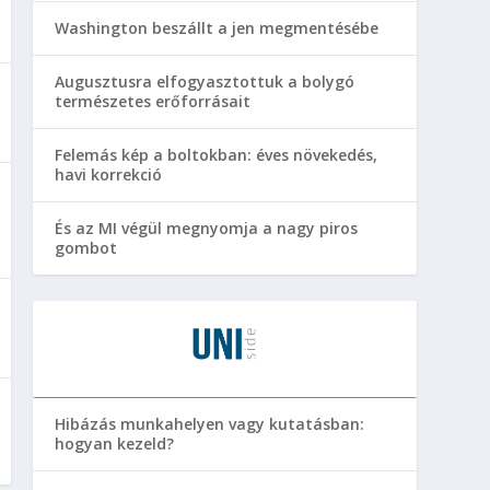
Washington beszállt a jen megmentésébe
Augusztusra elfogyasztottuk a bolygó
természetes erőforrásait
Felemás kép a boltokban: éves növekedés,
havi korrekció
És az MI végül megnyomja a nagy piros
gombot
Hibázás munkahelyen vagy kutatásban:
hogyan kezeld?