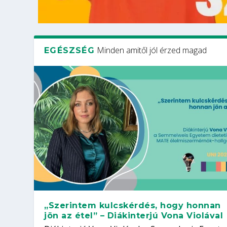
Minden amitől jól érzed magad
EGÉSZSÉG
„Szerintem kulcskérdés, hogy honnan
jön az étel” – Diákinterjú Vona Violával