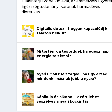
Diákinterjú Vona Violával, a Semmelweis Egyet
Egészségtudományi Karának harmadéves
dietetikus...
Digitális detox – hogyan kapcsolódj ki
telefon nélkül?
Mi történik a testeddel, ha egész nap
energiaitalt iszol?
Nyári FOMO: Mit tegyél, ha úgy érzed,
mindenki másnak jobb a nyara?
Kánikula és alkohol – ezért lehet
veszélyes a nyári koccintás