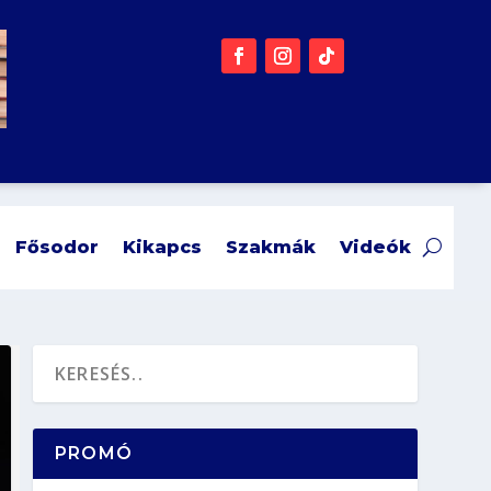
Fősodor
Kikapcs
Szakmák
Videók
PROMÓ