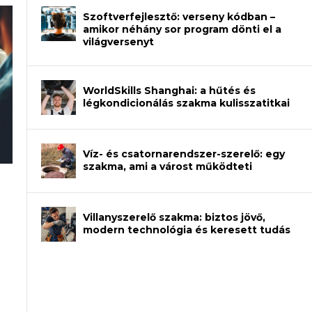
Szoftverfejlesztő: verseny kódban –
amikor néhány sor program dönti el a
világversenyt
WorldSkills Shanghai: a hűtés és
légkondicionálás szakma kulisszatitkai
Víz- és csatornarendszer-szerelő: egy
szakma, ami a várost működteti
an – amikor néhány sor program dönti
Villanyszerelő szakma: biztos jövő,
modern technológia és keresett tudás
et a gépeket?
eli? Tanulj szakmát!
ódj ki telefon nélkül?