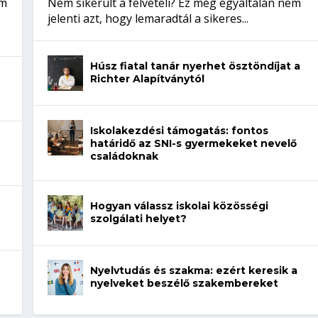
em
Nem sikerült a felvételi? Ez még egyáltalán nem
jelenti azt, hogy lemaradtál a sikeres...
Húsz fiatal tanár nyerhet ösztöndíjat a
Richter Alapítványtól
Iskolakezdési támogatás: fontos
határidő az SNI-s gyermekeket nevelő
családoknak
Hogyan válassz iskolai közösségi
szolgálati helyet?
Nyelvtudás és szakma: ezért keresik a
nyelveket beszélő szakembereket