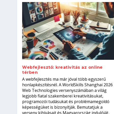
Webfejlesztő: kreativitás az online
térben
Szoftverfejlesztő: verseny kódb
A webfejlesztés ma már jóval több egyszerű
Kitalálod, mire használják ezek
Nem sikerült az egyetemi felvét
el a világversenyt...
Digitális detox – hogyan kapcsol
honlapkészítésnél. A WorldSkills Shanghai 2026
Web Technologies versenyszámában a világ
Írta:
Írta:
Írta:
Írta:
Tóth Mónika
Oláh Erika
Szakmát Szerzek
Oláh Erika
|
|
|
2026. augusztus. 4.
2026. augusztus. 3.
2026. augusztus. 4.
|
2026. augusztus. 3.
|
|
|
Iskolák
Egészség
Kvíz
|
Mi leszek?
legjobb fiatal szakemberei kreativitásukat,
programozói tudásukat és problémamegoldó
képességüket is bizonyítják. Bemutatjuk a
verseny kihívásait és Magyarország indulóját,