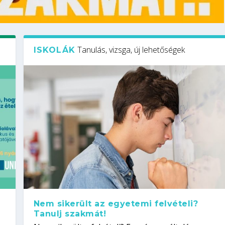
Tanulás, vizsga, új lehetőségek
ISKOLÁK
Nem sikerült az egyetemi felvételi?
Tanulj szakmát!