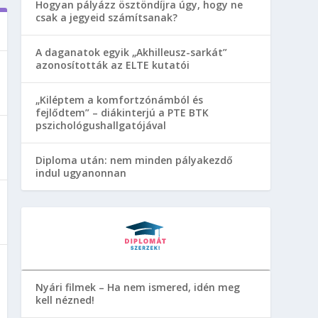
Hogyan pályázz ösztöndíjra úgy, hogy ne
csak a jegyeid számítsanak?
A daganatok egyik „Akhilleusz-sarkát”
azonosították az ELTE kutatói
„Kiléptem a komfortzónámból és
fejlődtem” – diákinterjú a PTE BTK
pszichológushallgatójával
Diploma után: nem minden pályakezdő
indul ugyanonnan
Nyári filmek – Ha nem ismered, idén meg
kell nézned!