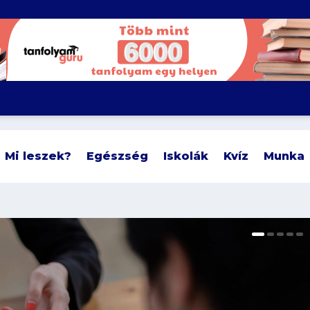
Mi leszek?
Egészség
Iskolák
Kvíz
Munka