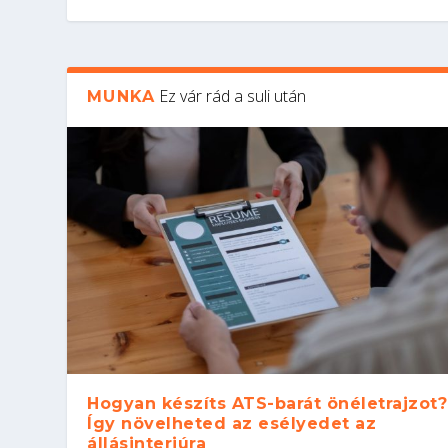
Ez vár rád a suli után
MUNKA
Hogyan készíts ATS-barát önéletrajzot?
Így növelheted az esélyedet az
állásinterjúra