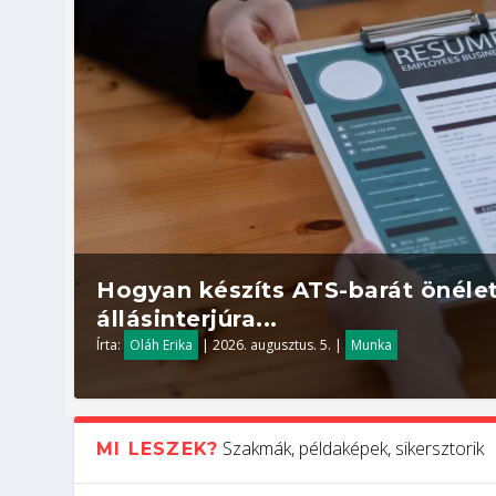
Hogyan készíts ATS-barát önélet
állásinterjúra...
Írta:
Oláh Erika
|
2026. augusztus. 5.
|
Munka
Szakmák, példaképek, sikersztorik
MI LESZEK?