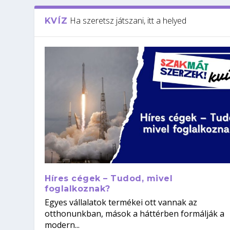
Ha szeretsz játszani, itt a helyed
KVÍZ
Híres cégek – Tudod, mivel
foglalkoznak?
Egyes vállalatok termékei ott vannak az
otthonunkban, mások a háttérben formálják a
modern...