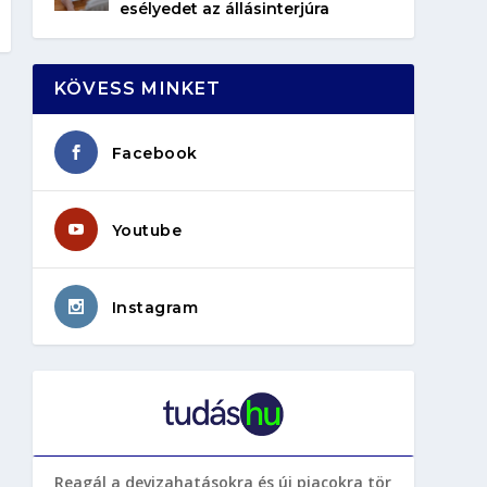
esélyedet az állásinterjúra
KÖVESS MINKET
Facebook
Youtube
Instagram
Reagál a devizahatásokra és új piacokra tör