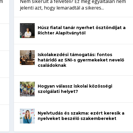
em
Nem sikerült a felvételi? Ez még egyáltalán nem
jelenti azt, hogy lemaradtál a sikeres...
Húsz fiatal tanár nyerhet ösztöndíjat a
Richter Alapítványtól
Iskolakezdési támogatás: fontos
határidő az SNI-s gyermekeket nevelő
családoknak
Hogyan válassz iskolai közösségi
szolgálati helyet?
Nyelvtudás és szakma: ezért keresik a
nyelveket beszélő szakembereket