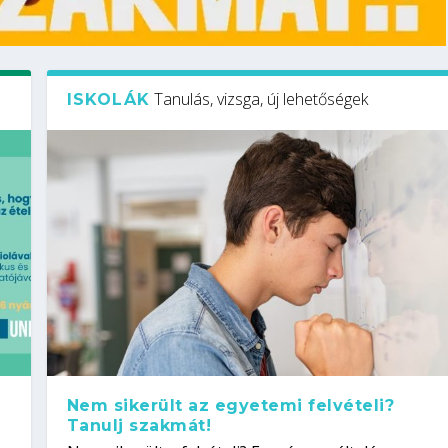
Tanulás, vizsga, új lehetőségek
ISKOLÁK
Nem sikerült az egyetemi felvételi?
Tanulj szakmát!