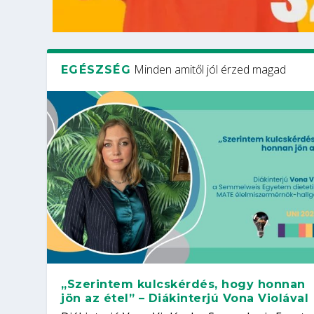
Minden amitől jól érzed magad
EGÉSZSÉG
„Szerintem kulcskérdés, hogy honnan
jön az étel” – Diákinterjú Vona Violával