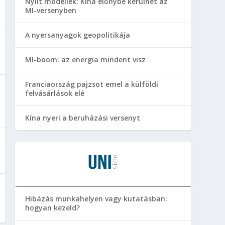
Nyílt modellek: Kína előnybe kerülhet az
MI-versenyben
A nyersanyagok geopolitikája
MI-boom: az energia mindent visz
Franciaország pajzsot emel a külföldi
felvásárlások elé
Kína nyeri a beruházási versenyt
Hibázás munkahelyen vagy kutatásban:
hogyan kezeld?