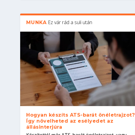
Ez vár rád a suli után
MUNKA
Hogyan készíts ATS-barát önéletrajzot?
Így növelheted az esélyedet az
állásinterjúra
Készítettél már ATS-barát önéletrajzot, vagy