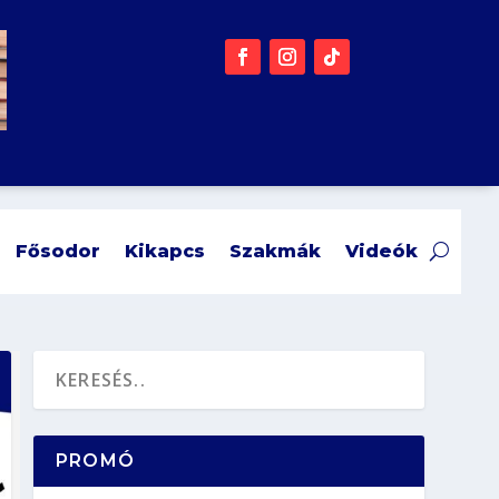
Fősodor
Kikapcs
Szakmák
Videók
PROMÓ