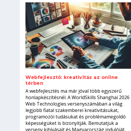
Webfejlesztő: kreativitás az online
térben
Hogyan készíts ATS-barát önélet
Szoftverfejlesztő: verseny kódb
A webfejlesztés ma már jóval több egyszerű
állásinterjúra...
Kitalálod, mire használják ezek
Nem sikerült az egyetemi felvét
el a világversenyt...
honlapkészítésnél. A WorldSkills Shanghai 2026
Web Technologies versenyszámában a világ
Írta:
Írta:
Írta:
Írta:
Oláh Erika
Tóth Mónika
Oláh Erika
Szakmát Szerzek
|
|
2026. augusztus. 5.
|
2026. augusztus. 4.
2026. augusztus. 4.
|
2026. augusztus. 3.
|
|
|
Munka
Iskolák
Kvíz
|
Mi leszek?
legjobb fiatal szakemberei kreativitásukat,
programozói tudásukat és problémamegoldó
képességüket is bizonyítják. Bemutatjuk a
verseny kihívásait és Magyarország indulóját,