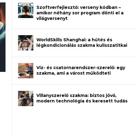
Szoftverfejlesztő: verseny kódban –
amikor néhány sor program dönti el a
világversenyt
WorldSkills Shanghai: a hűtés és
légkondicionálás szakma kulisszatitkai
Víz- és csatornarendszer-szerelő: egy
szakma, ami a várost működteti
rajzot? Így növelheted az esélyedet az
an – amikor néhány sor program dönti
Villanyszerelő szakma: biztos jövő,
modern technológia és keresett tudás
et a gépeket?
eli? Tanulj szakmát!