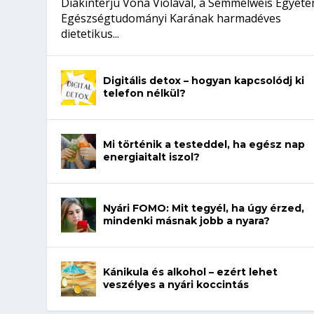
Diákinterjú Vona Violával, a Semmelweis Egyet
Egészségtudományi Karának harmadéves
dietetikus...
Digitális detox – hogyan kapcsolódj ki
telefon nélkül?
Mi történik a testeddel, ha egész nap
energiaitalt iszol?
Nyári FOMO: Mit tegyél, ha úgy érzed,
mindenki másnak jobb a nyara?
Kánikula és alkohol – ezért lehet
veszélyes a nyári koccintás