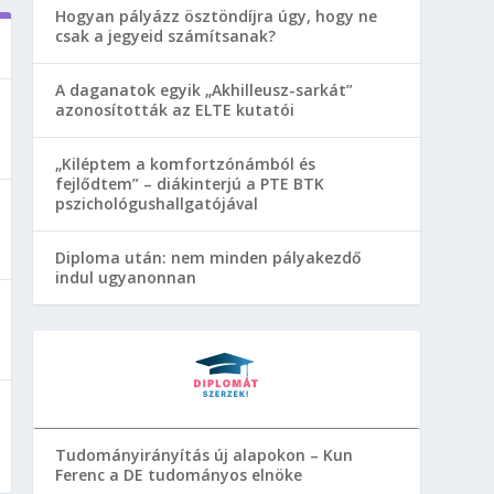
Hogyan pályázz ösztöndíjra úgy, hogy ne
csak a jegyeid számítsanak?
A daganatok egyik „Akhilleusz-sarkát”
azonosították az ELTE kutatói
„Kiléptem a komfortzónámból és
fejlődtem” – diákinterjú a PTE BTK
pszichológushallgatójával
Diploma után: nem minden pályakezdő
indul ugyanonnan
Tudományirányítás új alapokon – Kun
Ferenc a DE tudományos elnöke