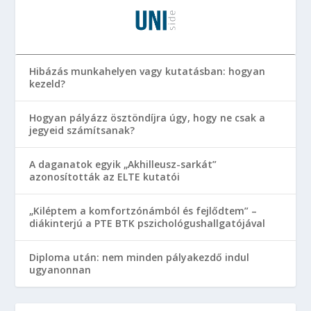
Hibázás munkahelyen vagy kutatásban: hogyan
kezeld?
Hogyan pályázz ösztöndíjra úgy, hogy ne csak a
jegyeid számítsanak?
A daganatok egyik „Akhilleusz-sarkát”
azonosították az ELTE kutatói
„Kiléptem a komfortzónámból és fejlődtem” –
diákinterjú a PTE BTK pszichológushallgatójával
Diploma után: nem minden pályakezdő indul
ugyanonnan