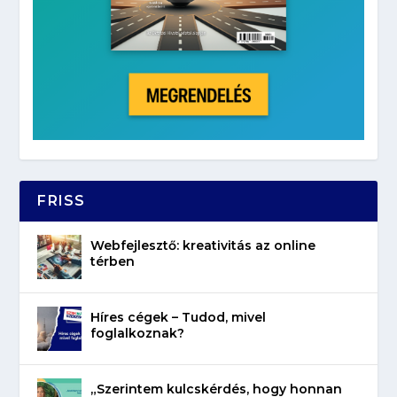
FRISS
Webfejlesztő: kreativitás az online
térben
Híres cégek – Tudod, mivel
foglalkoznak?
„Szerintem kulcskérdés, hogy honnan