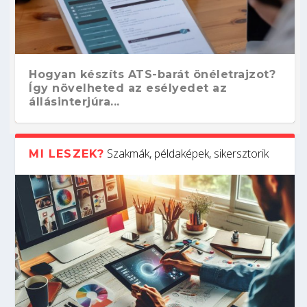
Hogyan készíts ATS-barát önéletrajzot?
Így növelheted az esélyedet az
állásinterjúra...
Szakmák, példaképek, sikersztorik
MI LESZEK?
Kitalálod, mire használják ezeket a
Nem sikerült az egyetemi felvételi?
Szoftverfejlesztő: verseny kódban –
Digitális detox – hogyan kapcsolódj ki