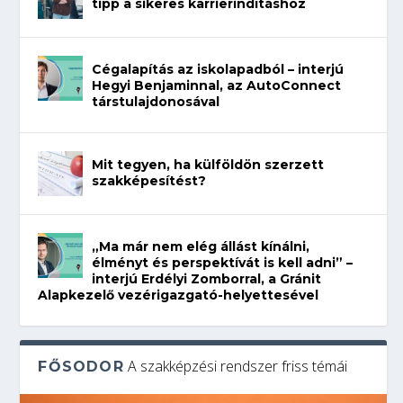
tipp a sikeres karrierindításhoz
Cégalapítás az iskolapadból – interjú
Hegyi Benjaminnal, az AutoConnect
társtulajdonosával
Mit tegyen, ha külföldön szerzett
szakképesítést?
„Ma már nem elég állást kínálni,
élményt és perspektívát is kell adni” –
interjú Erdélyi Zomborral, a Gránit
Alapkezelő vezérigazgató-helyettesével
A szakképzési rendszer friss témái
FŐSODOR