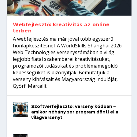
gépeket?
Tanulj szakmát!
amikor néhány sor program dönti el a
telefon nélkül?
világversenyt...
Webfejlesztő: kreativitás az online
térben
A webfejlesztés ma már jóval több egyszerű
honlapkészítésnél. A WorldSkills Shanghai 2026
Web Technologies versenyszámában a világ
legjobb fiatal szakemberei kreativitásukat,
programozói tudásukat és problémamegoldó
képességüket is bizonyítják. Bemutatjuk a
verseny kihívásait és Magyarország indulóját,
Györfi Marcellt.
Szoftverfejlesztő: verseny kódban –
amikor néhány sor program dönti el a
világversenyt