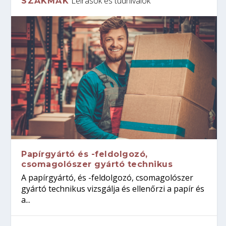
Leírások és tudnivalók
SZAKMÁK
Papírgyártó és -feldolgozó,
csomagolószer gyártó technikus
A papírgyártó, és -feldolgozó, csomagolószer
gyártó technikus vizsgálja és ellenőrzi a papír és
a...