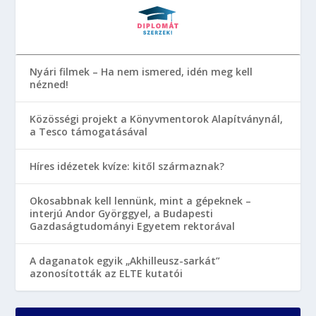
Nyári filmek – Ha nem ismered, idén meg kell
nézned!
Közösségi projekt a Könyvmentorok Alapítványnál,
a Tesco támogatásával
Híres idézetek kvíze: kitől származnak?
Okosabbnak kell lennünk, mint a gépeknek –
interjú Andor Györggyel, a Budapesti
Gazdaságtudományi Egyetem rektorával
A daganatok egyik „Akhilleusz-sarkát”
azonosították az ELTE kutatói