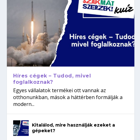
Híres cégek – Tudod, mivel
foglalkoznak?
Egyes vállalatok termékei ott vannak az
otthonunkban, mások a háttérben formálják a
modern...
Kitalálod, mire használják ezeket a
gépeket?