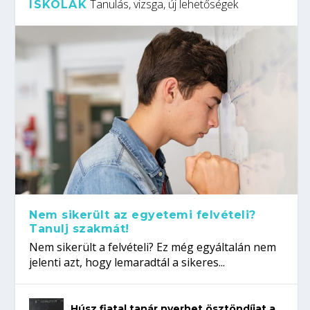
Tanulás, vizsga, új lehetőségek
ISKOLÁK
Nem sikerült az egyetemi felvételi?
Tanulj szakmát!
Nem sikerült a felvételi? Ez még egyáltalán nem
jelenti azt, hogy lemaradtál a sikeres...
Húsz fiatal tanár nyerhet ösztöndíjat a