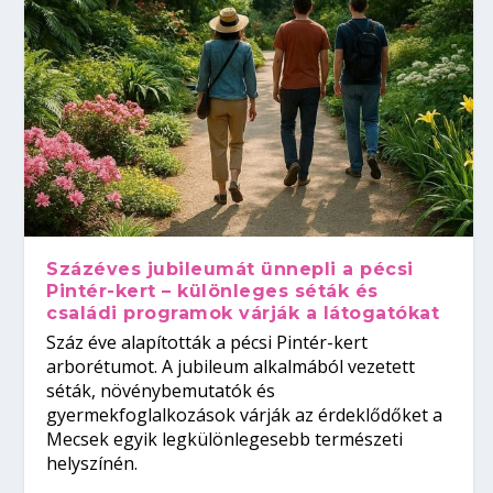
Százéves jubileumát ünnepli a pécsi
Pintér-kert – különleges séták és
családi programok várják a látogatókat
Száz éve alapították a pécsi Pintér-kert
arborétumot. A jubileum alkalmából vezetett
séták, növénybemutatók és
gyermekfoglalkozások várják az érdeklődőket a
Mecsek egyik legkülönlegesebb természeti
helyszínén.