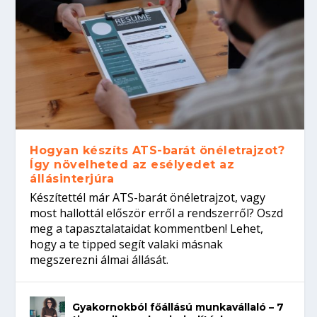
Hogyan készíts ATS-barát önéletrajzot?
Így növelheted az esélyedet az
állásinterjúra
Készítettél már ATS-barát önéletrajzot, vagy
most hallottál először erről a rendszerről? Oszd
meg a tapasztalataidat kommentben! Lehet,
hogy a te tipped segít valaki másnak
megszerezni álmai állását.
Gyakornokból főállású munkavállaló – 7