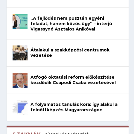
„A fejlődés nem pusztán egyéni
feladat, hanem közös ügy” – interjú
Vigassyné Asztalos Anikóval
Átalakul a szakképzési centrumok
vezetése
Átfogó oktatási reform előkészítése
kezdődik Csapodi Csaba vezetésével
A folyamatos tanulás kora: így alakul a
felnőttképzés Magyarországon