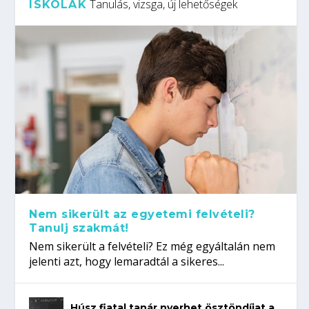
Tanulás, vizsga, új lehetőségek
ISKOLÁK
Nem sikerült az egyetemi felvételi?
Tanulj szakmát!
Nem sikerült a felvételi? Ez még egyáltalán nem
jelenti azt, hogy lemaradtál a sikeres...
Húsz fiatal tanár nyerhet ösztöndíjat a