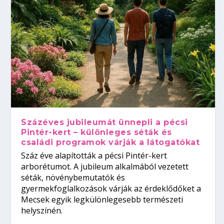
Százéves jubileumát ünnepli a pécsi
Pintér-kert – különleges séták és
családi programok várják a látogatókat
Száz éve alapították a pécsi Pintér-kert
arborétumot. A jubileum alkalmából vezetett
séták, növénybemutatók és
gyermekfoglalkozások várják az érdeklődőket a
Mecsek egyik legkülönlegesebb természeti
helyszínén.