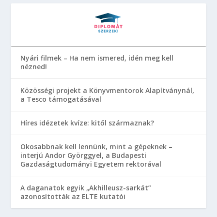
Nyári filmek – Ha nem ismered, idén meg kell
nézned!
Közösségi projekt a Könyvmentorok Alapítványnál,
a Tesco támogatásával
Híres idézetek kvíze: kitől származnak?
Okosabbnak kell lennünk, mint a gépeknek –
interjú Andor Györggyel, a Budapesti
Gazdaságtudományi Egyetem rektorával
A daganatok egyik „Akhilleusz-sarkát”
azonosították az ELTE kutatói