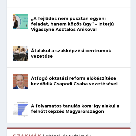
„A fejlődés nem pusztán egyéni
feladat, hanem közös ügy” – interjú
Vigassyné Asztalos Anikóval
Átalakul a szakképzési centrumok
vezetése
Átfogó oktatási reform előkészítése
kezdődik Csapodi Csaba vezetésével
A folyamatos tanulás kora: így alakul a
felnőttképzés Magyarországon