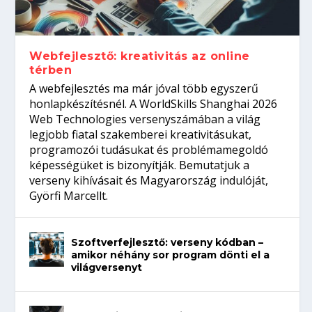
gépeket?
Tanulj szakmát!
amikor néhány sor program dönti el a
telefon nélkül?
világversenyt...
Webfejlesztő: kreativitás az online
térben
A webfejlesztés ma már jóval több egyszerű
honlapkészítésnél. A WorldSkills Shanghai 2026
Web Technologies versenyszámában a világ
legjobb fiatal szakemberei kreativitásukat,
programozói tudásukat és problémamegoldó
képességüket is bizonyítják. Bemutatjuk a
verseny kihívásait és Magyarország indulóját,
Györfi Marcellt.
Szoftverfejlesztő: verseny kódban –
amikor néhány sor program dönti el a
világversenyt