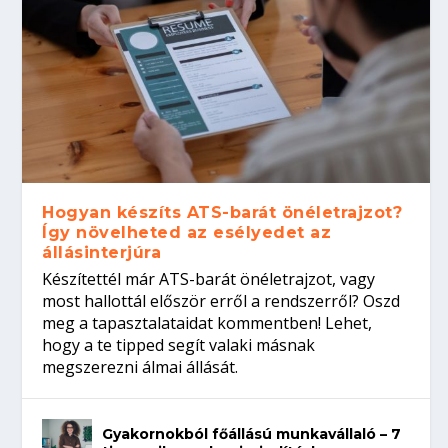
Hogyan készíts ATS-barát önéletrajzot?
Így növelheted az esélyedet az
állásinterjúra
Készítettél már ATS-barát önéletrajzot, vagy
most hallottál először erről a rendszerről? Oszd
meg a tapasztalataidat kommentben! Lehet,
hogy a te tipped segít valaki másnak
megszerezni álmai állását.
Gyakornokból főállású munkavállaló – 7