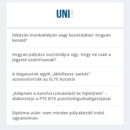
Hibázás munkahelyen vagy kutatásban: hogyan
kezeld?
Hogyan pályázz ösztöndíjra úgy, hogy ne csak a
jegyeid számítsanak?
A daganatok egyik „Akhilleusz-sarkát”
azonosították az ELTE kutatói
„Kiléptem a komfortzónámból és fejlődtem” –
diákinterjú a PTE BTK pszichológushallgatójával
Diploma után: nem minden pályakezdő indul
ugyanonnan