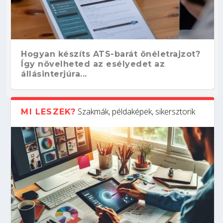
Hogyan készíts ATS-barát önéletrajzot?
Így növelheted az esélyedet az
állásinterjúra...
Szakmák, példaképek, sikersztorik
MI LESZEK?
Kitalálod, mire használják ezeket a
Nem sikerült az egyetemi felvételi?
Szoftverfejlesztő: verseny kódban –
Digitális detox – hogyan kapcsolódj ki