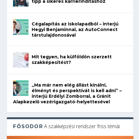
tipp a sikeres karrierindításhoz
Cégalapítás az iskolapadból – interjú
Hegyi Benjaminnal, az AutoConnect
társtulajdonosával
Mit tegyen, ha külföldön szerzett
szakképesítést?
„Ma már nem elég állást kínálni,
élményt és perspektívát is kell adni” –
interjú Erdélyi Zomborral, a Gránit
Alapkezelő vezérigazgató-helyettesével
A szakképzési rendszer friss témái
FŐSODOR