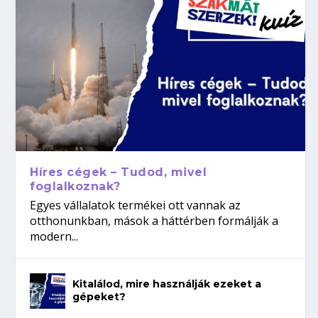
Híres cégek – Tudod, mivel
foglalkoznak?
Egyes vállalatok termékei ott vannak az
otthonunkban, mások a háttérben formálják a
modern...
Kitalálod, mire használják ezeket a
gépeket?