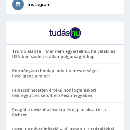
Instagram
Trump aláírta – Már nem egyértelmű, ha valaki az
USA-ban születik, állampolgárságot kap
Kormányzati honlap indult a mesterséges
intelligencia miatt
Felbecsülhetetlen értékű honfoglaláskori
leletegyüttes került elő Pest megyében
Reagál a devizahatásokra és új piacokra tör a
Richter
Lassult az éves infláció – Júliusban 1,2 százalékkal