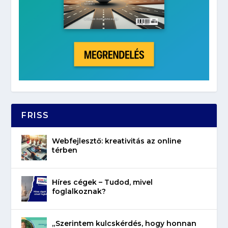
FRISS
Webfejlesztő: kreativitás az online
térben
Híres cégek – Tudod, mivel
foglalkoznak?
„Szerintem kulcskérdés, hogy honnan