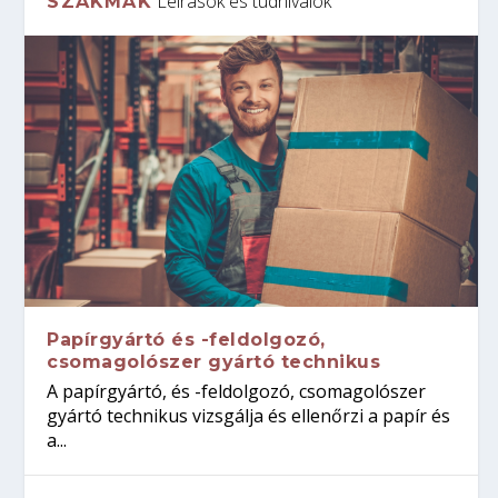
Leírások és tudnivalók
SZAKMÁK
Papírgyártó és -feldolgozó,
csomagolószer gyártó technikus
A papírgyártó, és -feldolgozó, csomagolószer
gyártó technikus vizsgálja és ellenőrzi a papír és
a...