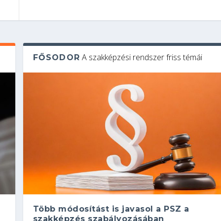
A szakképzési rendszer friss témái
FŐSODOR
Több módosítást is javasol a PSZ a
szakképzés szabályozásában