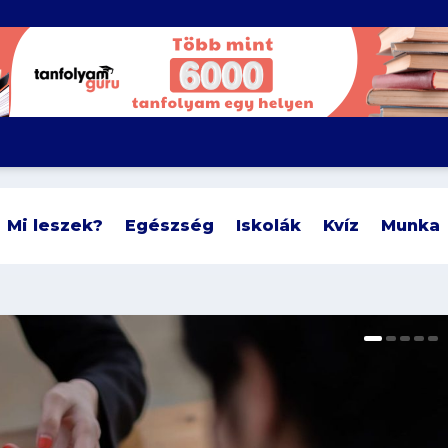
Mi leszek?
Egészség
Iskolák
Kvíz
Munka