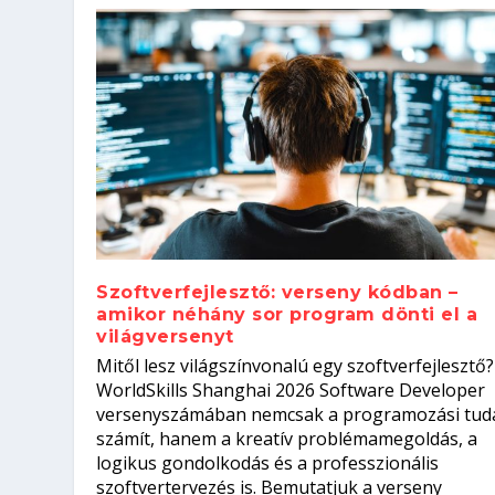
Szoftverfejlesztő: verseny kódban –
amikor néhány sor program dönti el a
világversenyt
Szoftverfejlesztő: verseny kódb
Mitől lesz világszínvonalú egy szoftverfejlesztő?
Kitalálod, mire használják ezek
Nem sikerült az egyetemi felvét
el a világversenyt...
Digitális detox – hogyan kapcsol
WorldSkills Shanghai 2026 Software Developer
Írta:
Írta:
Írta:
Írta:
Tóth Mónika
Oláh Erika
Szakmát Szerzek
Oláh Erika
|
|
|
2026. augusztus. 4.
2026. augusztus. 3.
2026. augusztus. 4.
|
2026. augusztus. 3.
|
|
|
Iskolák
Egészség
Kvíz
|
Mi leszek?
versenyszámában nemcsak a programozási tud
számít, hanem a kreatív problémamegoldás, a
logikus gondolkodás és a professzionális
szoftvertervezés is. Bemutatjuk a verseny