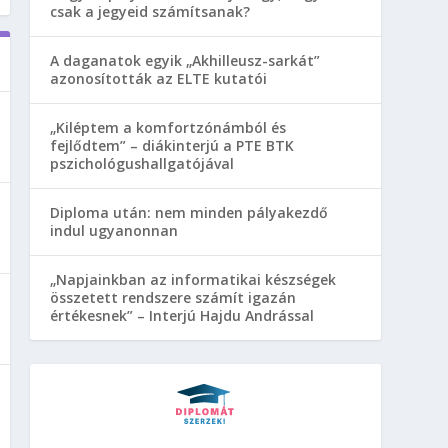
csak a jegyeid számítsanak?
A daganatok egyik „Akhilleusz-sarkát”
azonosították az ELTE kutatói
„Kiléptem a komfortzónámból és
fejlődtem” – diákinterjú a PTE BTK
pszichológushallgatójával
Diploma után: nem minden pályakezdő
indul ugyanonnan
„Napjainkban az informatikai készségek
összetett rendszere számít igazán
értékesnek” – Interjú Hajdu Andrással