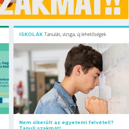
Tanulás, vizsga, új lehetőségek
ISKOLÁK
Nem sikerült az egyetemi felvételi?
Tanulj szakmát!