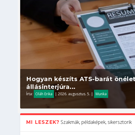
Hogyan készíts ATS-barát önélet
állásinterjúra...
Írta:
Oláh Erika
|
2026. augusztus. 5.
|
Munka
Szakmák, példaképek, sikersztorik
MI LESZEK?