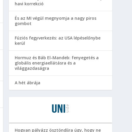
havi korrekció
És az MI végül megnyomja a nagy piros
gombot
Fúziós fegyverkezés: az USA lépéselőnybe
kerül
Hormuz és Báb El-Mandeb: fenyegetés a
globális energiaellátásra és a
világgazdaságra
A hét ábrája
Hogyan pályázz ösztöndíjra úgy, hogy ne