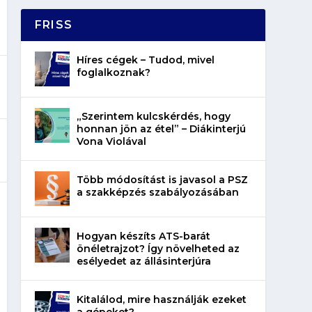
FRISS
Híres cégek – Tudod, mivel
foglalkoznak?
„Szerintem kulcskérdés, hogy
honnan jön az étel” – Diákinterjú
Vona Violával
Több módosítást is javasol a PSZ
a szakképzés szabályozásában
Hogyan készíts ATS-barát
önéletrajzot? Így növelheted az
esélyedet az állásinterjúra
Kitalálod, mire használják ezeket
a gépeket?