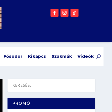
Fősodor
Kikapcs
Szakmák
Videók
PROMÓ