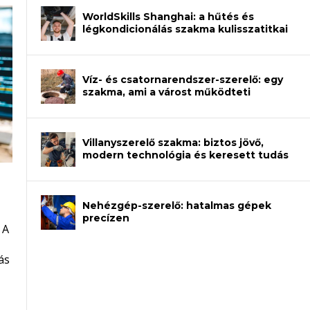
WorldSkills Shanghai: a hűtés és
légkondicionálás szakma kulisszatitkai
Víz- és csatornarendszer-szerelő: egy
szakma, ami a várost működteti
Villanyszerelő szakma: biztos jövő,
modern technológia és keresett tudás
Nehézgép-szerelő: hatalmas gépek
an – amikor néhány sor program dönti
precízen
 A
et a gépeket?
eli? Tanulj szakmát!
ódj ki telefon nélkül?
ás