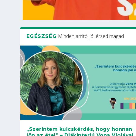
Minden amitől jól érzed magad
EGÉSZSÉG
„Szerintem kulcskérdés, hogy honnan
jön az étel” – Diákinterjú Vona Violával