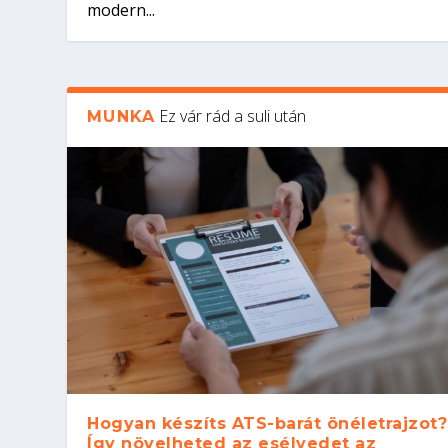
modern...
Ez vár rád a suli után
MUNKA
Hogyan készíts ATS-barát önéletrajzot?
Így növelheted az esélyedet az