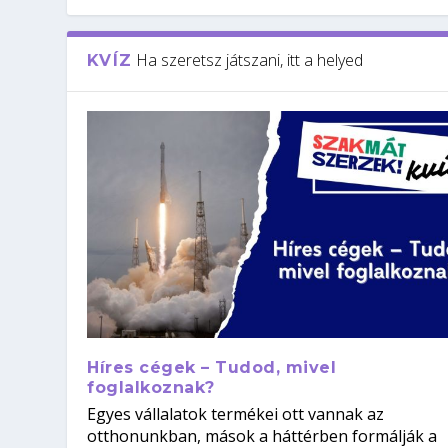
Ha szeretsz játszani, itt a helyed
KVÍZ
Híres cégek – Tudod, mivel
foglalkoznak?
Egyes vállalatok termékei ott vannak az
otthonunkban, mások a háttérben formálják a