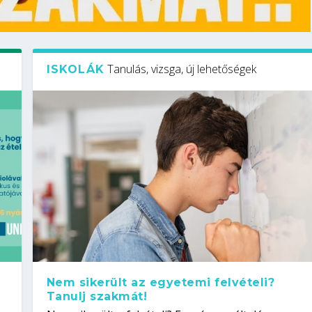
Tanulás, vizsga, új lehetőségek
ISKOLÁK
Nem sikerült az egyetemi felvételi?
Tanulj szakmát!