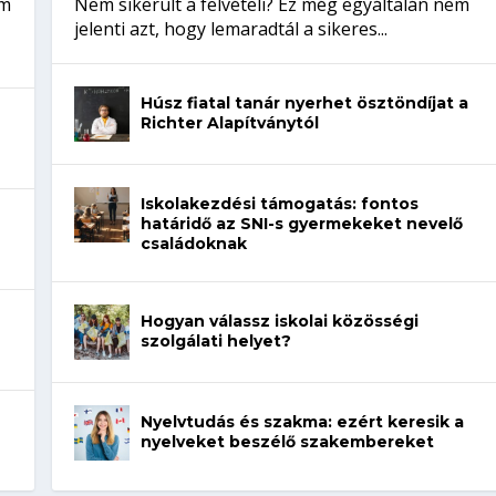
em
Nem sikerült a felvételi? Ez még egyáltalán nem
jelenti azt, hogy lemaradtál a sikeres...
Húsz fiatal tanár nyerhet ösztöndíjat a
Richter Alapítványtól
Iskolakezdési támogatás: fontos
határidő az SNI-s gyermekeket nevelő
családoknak
Hogyan válassz iskolai közösségi
szolgálati helyet?
Nyelvtudás és szakma: ezért keresik a
nyelveket beszélő szakembereket