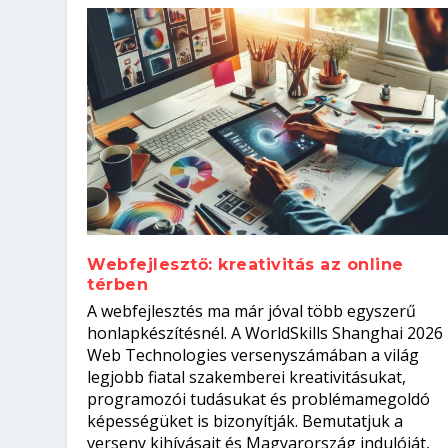
Webfejlesztő: kreativitás az online
térben
Szoftverfejlesztő: verseny kódb
A webfejlesztés ma már jóval több egyszerű
Kitalálod, mire használják ezek
Nem sikerült az egyetemi felvét
el a világversenyt...
Digitális detox – hogyan kapcsol
honlapkészítésnél. A WorldSkills Shanghai 2026
Web Technologies versenyszámában a világ
Írta:
Írta:
Írta:
Írta:
Tóth Mónika
Oláh Erika
Szakmát Szerzek
Oláh Erika
|
|
|
2026. augusztus. 4.
2026. augusztus. 3.
2026. augusztus. 4.
|
2026. augusztus. 3.
|
|
|
Iskolák
Egészség
Kvíz
|
Mi leszek?
legjobb fiatal szakemberei kreativitásukat,
programozói tudásukat és problémamegoldó
képességüket is bizonyítják. Bemutatjuk a
verseny kihívásait és Magyarország indulóját,