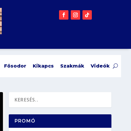
Fősodor
Kikapcs
Szakmák
Videók
PROMÓ