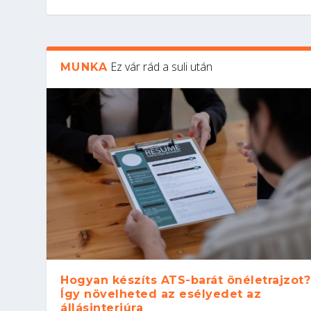
Ez vár rád a suli után
MUNKA
Hogyan készíts ATS-barát önéletrajzot?
Így növelheted az esélyedet az
állásinterjúra