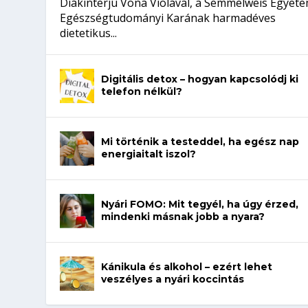
Diákinterjú Vona Violával, a Semmelweis Egyet
Egészségtudományi Karának harmadéves
dietetikus...
Digitális detox – hogyan kapcsolódj ki
telefon nélkül?
Mi történik a testeddel, ha egész nap
energiaitalt iszol?
Nyári FOMO: Mit tegyél, ha úgy érzed,
mindenki másnak jobb a nyara?
Kánikula és alkohol – ezért lehet
veszélyes a nyári koccintás