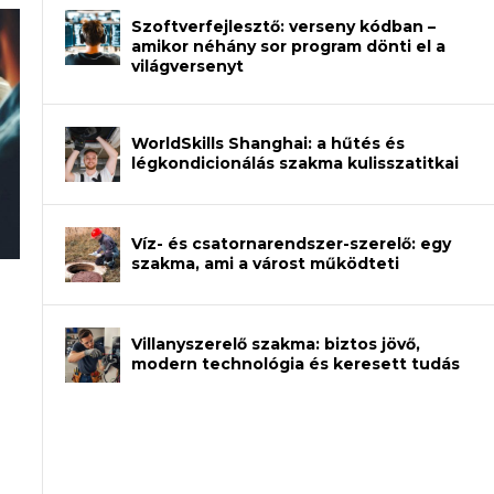
Szoftverfejlesztő: verseny kódban –
amikor néhány sor program dönti el a
világversenyt
WorldSkills Shanghai: a hűtés és
légkondicionálás szakma kulisszatitkai
Víz- és csatornarendszer-szerelő: egy
szakma, ami a várost működteti
an – amikor néhány sor program dönti
Villanyszerelő szakma: biztos jövő,
modern technológia és keresett tudás
et a gépeket?
eli? Tanulj szakmát!
ódj ki telefon nélkül?