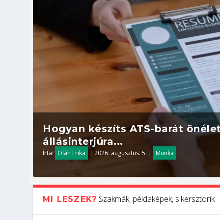
Hogyan készíts ATS-barát önélet
állásinterjúra...
Írta:
Oláh Erika
|
2026. augusztus. 5.
|
Munka
Szakmák, példaképek, sikersztorik
MI LESZEK?