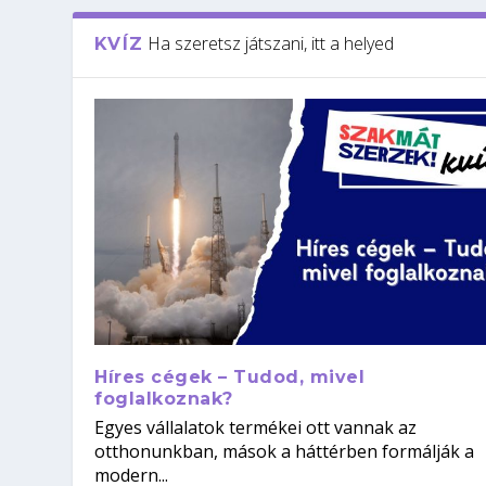
Ha szeretsz játszani, itt a helyed
KVÍZ
Híres cégek – Tudod, mivel
foglalkoznak?
Egyes vállalatok termékei ott vannak az
otthonunkban, mások a háttérben formálják a
modern...