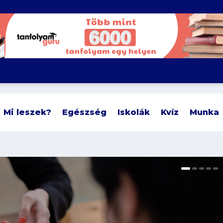
Mi leszek?
Egészség
Iskolák
Kvíz
Munka