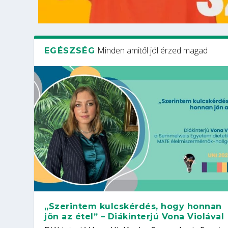
Minden amitől jól érzed magad
EGÉSZSÉG
„Szerintem kulcskérdés, hogy honnan
jön az étel” – Diákinterjú Vona Violával