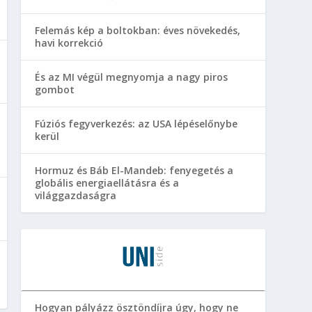
Felemás kép a boltokban: éves növekedés,
havi korrekció
És az MI végül megnyomja a nagy piros
gombot
Fúziós fegyverkezés: az USA lépéselőnybe
kerül
Hormuz és Báb El-Mandeb: fenyegetés a
globális energiaellátásra és a
világgazdaságra
Hogyan pályázz ösztöndíjra úgy, hogy ne