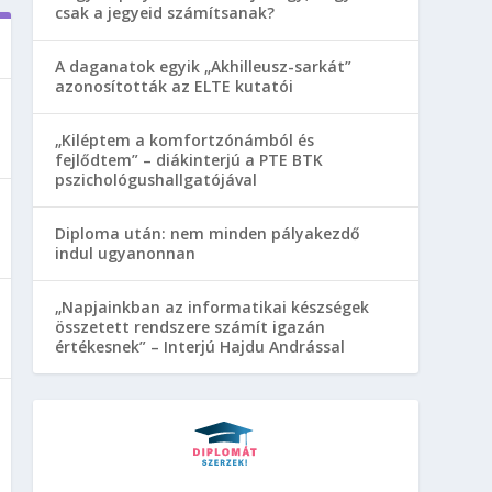
csak a jegyeid számítsanak?
A daganatok egyik „Akhilleusz-sarkát”
azonosították az ELTE kutatói
„Kiléptem a komfortzónámból és
fejlődtem” – diákinterjú a PTE BTK
pszichológushallgatójával
Diploma után: nem minden pályakezdő
indul ugyanonnan
„Napjainkban az informatikai készségek
összetett rendszere számít igazán
értékesnek” – Interjú Hajdu Andrással