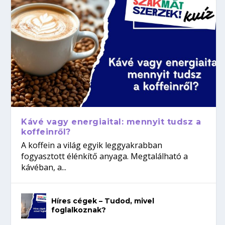
Kávé vagy energiaital: mennyit tudsz a
koffeinről?
A koffein a világ egyik leggyakrabban
fogyasztott élénkítő anyaga. Megtalálható a
kávéban, a...
Híres cégek – Tudod, mivel
foglalkoznak?