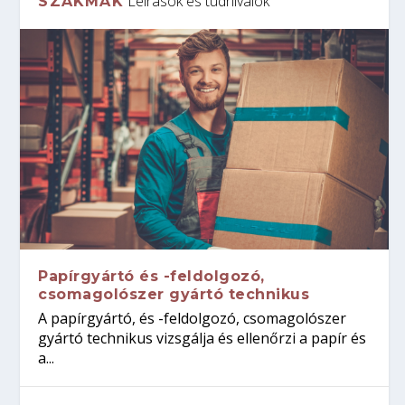
Leírások és tudnivalók
SZAKMÁK
Papírgyártó és -feldolgozó,
csomagolószer gyártó technikus
A papírgyártó, és -feldolgozó, csomagolószer
gyártó technikus vizsgálja és ellenőrzi a papír és
a...