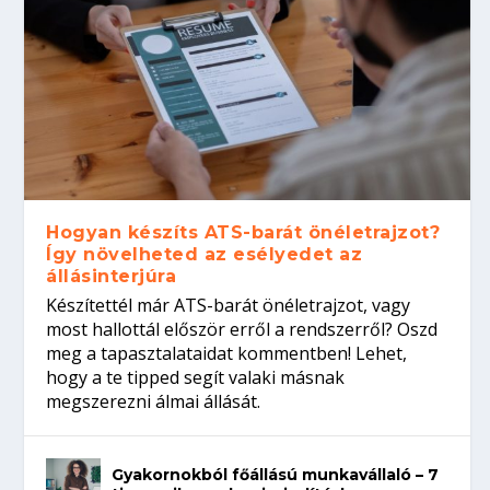
Hogyan készíts ATS-barát önéletrajzot?
Így növelheted az esélyedet az
állásinterjúra
Készítettél már ATS-barát önéletrajzot, vagy
most hallottál először erről a rendszerről? Oszd
meg a tapasztalataidat kommentben! Lehet,
hogy a te tipped segít valaki másnak
megszerezni álmai állását.
Gyakornokból főállású munkavállaló – 7