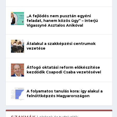
„A fejlődés nem pusztán egyéni
feladat, hanem közös ügy” – interjú
Vigassyné Asztalos Anikóval
Átalakul a szakképzési centrumok
vezetése
Átfogó oktatási reform előkészítése
kezdődik Csapodi Csaba vezetésével
A folyamatos tanulás kora: így alakul a
felnőttképzés Magyarországon