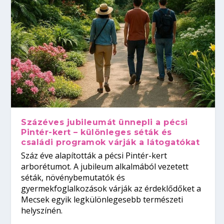
Százéves jubileumát ünnepli a pécsi
Pintér-kert – különleges séták és
családi programok várják a látogatókat
Száz éve alapították a pécsi Pintér-kert
arborétumot. A jubileum alkalmából vezetett
séták, növénybemutatók és
gyermekfoglalkozások várják az érdeklődőket a
Mecsek egyik legkülönlegesebb természeti
helyszínén.