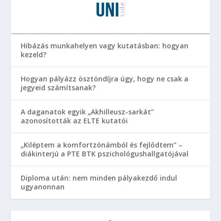
Hibázás munkahelyen vagy kutatásban: hogyan
kezeld?
Hogyan pályázz ösztöndíjra úgy, hogy ne csak a
jegyeid számítsanak?
A daganatok egyik „Akhilleusz-sarkát”
azonosították az ELTE kutatói
„Kiléptem a komfortzónámból és fejlődtem” –
diákinterjú a PTE BTK pszichológushallgatójával
Diploma után: nem minden pályakezdő indul
ugyanonnan