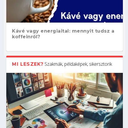
Kávé vagy energiaital: mennyit tudsz a
koffeinről?
Szakmák, példaképek, sikersztorik
MI LESZEK?
Hogyan készíts ATS-barát önéletrajzot?
Kitalálod, mire használják ezeket a
Nem sikerült az egyetemi felvételi?
Szoftverfejlesztő: verseny kódban –