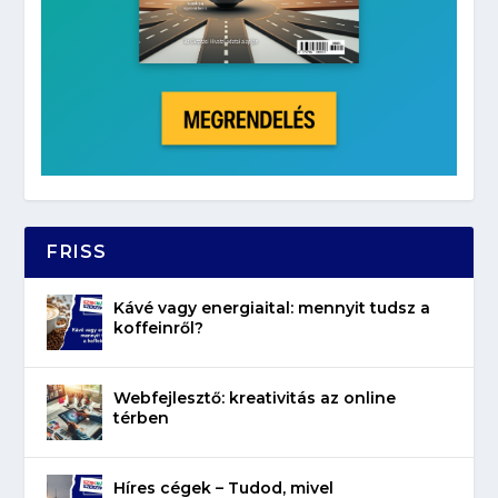
FRISS
Kávé vagy energiaital: mennyit tudsz a
koffeinről?
Webfejlesztő: kreativitás az online
térben
Híres cégek – Tudod, mivel