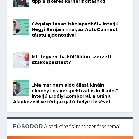
tipp a sikeres karrierindításhoz
Cégalapítás az iskolapadból – interjú
Hegyi Benjaminnal, az AutoConnect
társtulajdonosával
Mit tegyen, ha külföldön szerzett
szakképesítést?
„Ma már nem elég állást kínálni,
élményt és perspektívát is kell adni” –
interjú Erdélyi Zomborral, a Gránit
Alapkezelő vezérigazgató-helyettesével
A szakképzési rendszer friss témái
FŐSODOR