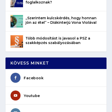
foglalkoznak?
„Szerintem kulcskérdés, hogy honnan
jön az étel” – Diákinterjú Vona Violával
Több módosítást is javasol a PSZ a
szakképzés szabályozásában
KÖVESS MINKET
Facebook
Youtube