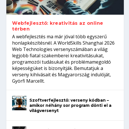
Így növelheted az esélyedet az
gépeket?
Tanulj szakmát!
amikor néhány sor program dönti el a
állásinterjúra...
világversenyt...
Webfejlesztő: kreativitás az online
térben
A webfejlesztés ma már jóval több egyszerű
honlapkészítésnél. A WorldSkills Shanghai 2026
Web Technologies versenyszámában a világ
legjobb fiatal szakemberei kreativitásukat,
programozói tudásukat és problémamegoldó
képességüket is bizonyítják. Bemutatjuk a
verseny kihívásait és Magyarország indulóját,
Györfi Marcellt.
Szoftverfejlesztő: verseny kódban –
amikor néhány sor program dönti el a
világversenyt