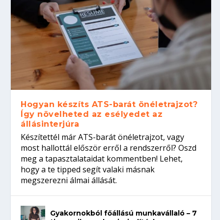
Hogyan készíts ATS-barát önéletrajzot?
Így növelheted az esélyedet az
állásinterjúra
Készítettél már ATS-barát önéletrajzot, vagy
most hallottál először erről a rendszerről? Oszd
meg a tapasztalataidat kommentben! Lehet,
hogy a te tipped segít valaki másnak
megszerezni álmai állását.
Gyakornokból főállású munkavállaló – 7