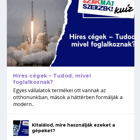
Híres cégek – Tudod, mivel
foglalkoznak?
Egyes vállalatok termékei ott vannak az
otthonunkban, mások a háttérben formálják a
modern...
Kitalálod, mire használják ezeket a
gépeket?