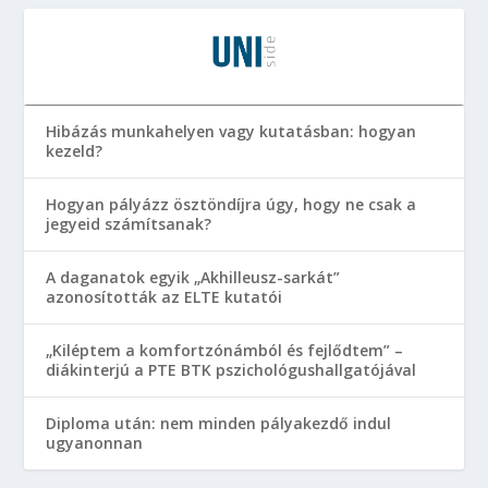
Hibázás munkahelyen vagy kutatásban: hogyan
kezeld?
Hogyan pályázz ösztöndíjra úgy, hogy ne csak a
jegyeid számítsanak?
A daganatok egyik „Akhilleusz-sarkát”
azonosították az ELTE kutatói
„Kiléptem a komfortzónámból és fejlődtem” –
diákinterjú a PTE BTK pszichológushallgatójával
Diploma után: nem minden pályakezdő indul
ugyanonnan