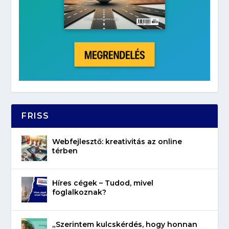
FRISS
Webfejlesztő: kreativitás az online
térben
Híres cégek – Tudod, mivel
foglalkoznak?
„Szerintem kulcskérdés, hogy honnan