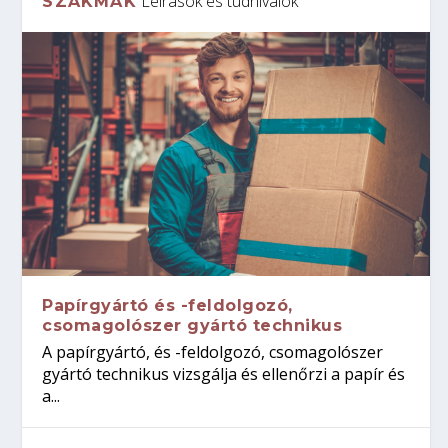
Leírások és tudnivalók
SZAKMÁK
Papírgyártó és -feldolgozó,
csomagolószer gyártó technikus
A papírgyártó, és -feldolgozó, csomagolószer
gyártó technikus vizsgálja és ellenőrzi a papír és
a...