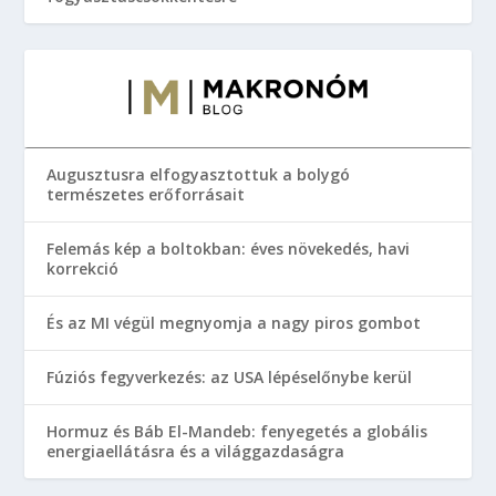
Augusztusra elfogyasztottuk a bolygó
természetes erőforrásait
Felemás kép a boltokban: éves növekedés, havi
korrekció
És az MI végül megnyomja a nagy piros gombot
Fúziós fegyverkezés: az USA lépéselőnybe kerül
Hormuz és Báb El-Mandeb: fenyegetés a globális
energiaellátásra és a világgazdaságra