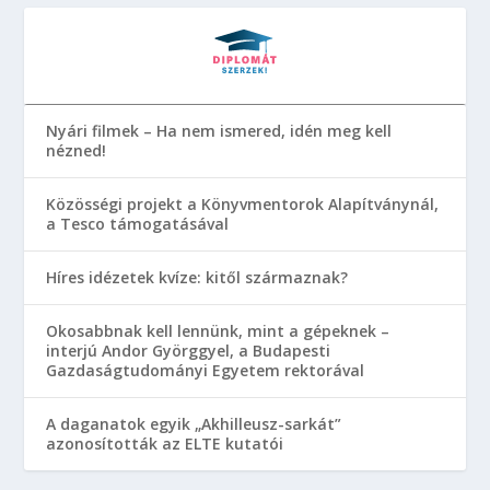
Nyári filmek – Ha nem ismered, idén meg kell
nézned!
Közösségi projekt a Könyvmentorok Alapítványnál,
a Tesco támogatásával
Híres idézetek kvíze: kitől származnak?
Okosabbnak kell lennünk, mint a gépeknek –
interjú Andor Györggyel, a Budapesti
Gazdaságtudományi Egyetem rektorával
A daganatok egyik „Akhilleusz-sarkát”
azonosították az ELTE kutatói