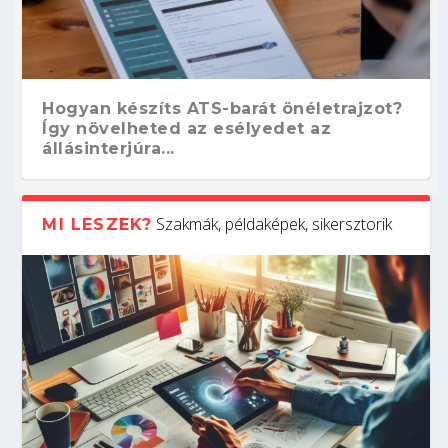
Hogyan készíts ATS-barát önéletrajzot?
Így növelheted az esélyedet az
állásinterjúra...
Szakmák, példaképek, sikersztorik
MI LESZEK?
Kitalálod, mire használják ezeket a
Nem sikerült az egyetemi felvételi?
Szoftverfejlesztő: verseny kódban –
Digitális detox – hogyan kapcsolódj ki