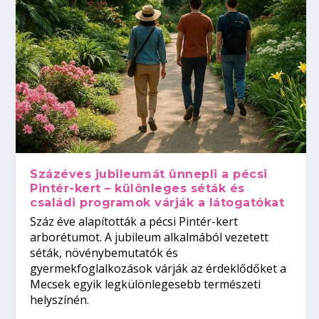
Százéves jubileumát ünnepli a pécsi
Pintér-kert – különleges séták és
családi programok várják a látogatókat
Száz éve alapították a pécsi Pintér-kert
arborétumot. A jubileum alkalmából vezetett
séták, növénybemutatók és
gyermekfoglalkozások várják az érdeklődőket a
Mecsek egyik legkülönlegesebb természeti
helyszínén.