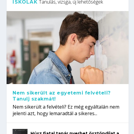
Tanulás, vizsga, új lehetőségek
ISKOLÁK
Nem sikerült az egyetemi felvételi?
Tanulj szakmát!
Nem sikerült a felvételi? Ez még egyáltalán nem
jelenti azt, hogy lemaradtál a sikeres...
Húsz fiatal tanár nyerhet ösztöndíjat a