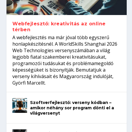
gépeket?
Tanulj szakmát!
amikor néhány sor program dönti el a
telefon nélkül?
világversenyt...
Webfejlesztő: kreativitás az online
térben
A webfejlesztés ma már jóval több egyszerű
honlapkészítésnél. A WorldSkills Shanghai 2026
Web Technologies versenyszámában a világ
legjobb fiatal szakemberei kreativitásukat,
programozói tudásukat és problémamegoldó
képességüket is bizonyítják. Bemutatjuk a
verseny kihívásait és Magyarország indulóját,
Györfi Marcellt.
Szoftverfejlesztő: verseny kódban –
amikor néhány sor program dönti el a
világversenyt