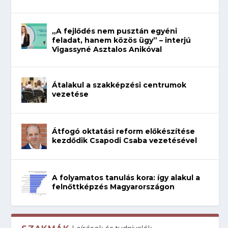
„A fejlődés nem pusztán egyéni
feladat, hanem közös ügy” – interjú
Vigassyné Asztalos Anikóval
Átalakul a szakképzési centrumok
vezetése
Átfogó oktatási reform előkészítése
kezdődik Csapodi Csaba vezetésével
A folyamatos tanulás kora: így alakul a
felnőttképzés Magyarországon