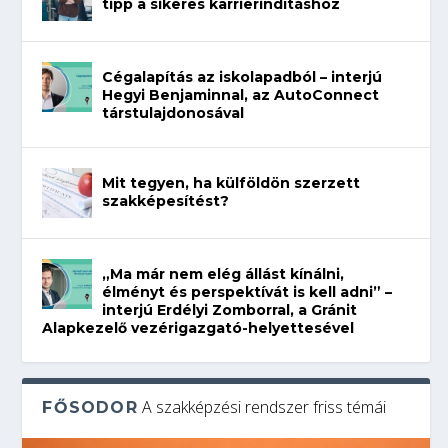
tipp a sikeres karrierindításhoz
Cégalapítás az iskolapadból – interjú
Hegyi Benjaminnal, az AutoConnect
társtulajdonosával
Mit tegyen, ha külföldön szerzett
szakképesítést?
„Ma már nem elég állást kínálni,
élményt és perspektívát is kell adni” –
interjú Erdélyi Zomborral, a Gránit
Alapkezelő vezérigazgató-helyettesével
A szakképzési rendszer friss témái
FŐSODOR