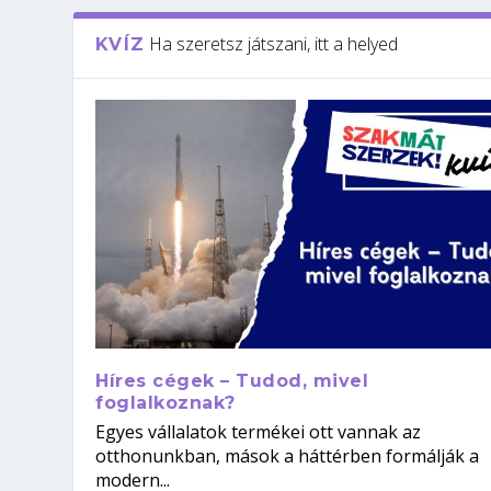
Ha szeretsz játszani, itt a helyed
KVÍZ
Híres cégek – Tudod, mivel
foglalkoznak?
Egyes vállalatok termékei ott vannak az
otthonunkban, mások a háttérben formálják a
modern...