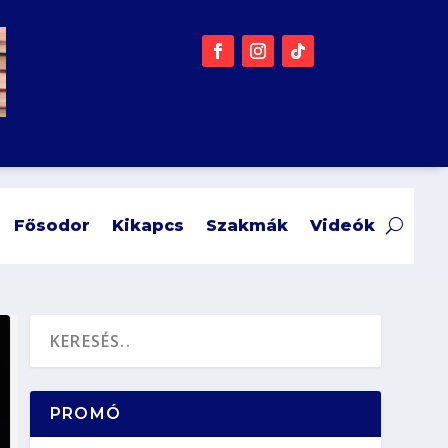
Fősodor
Kikapcs
Szakmák
Videók
PROMÓ