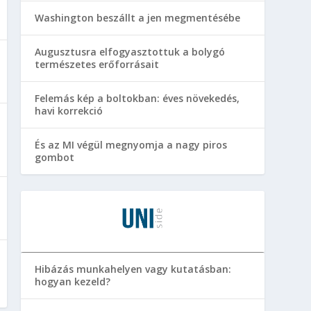
Washington beszállt a jen megmentésébe
Augusztusra elfogyasztottuk a bolygó
természetes erőforrásait
Felemás kép a boltokban: éves növekedés,
havi korrekció
És az MI végül megnyomja a nagy piros
gombot
Hibázás munkahelyen vagy kutatásban:
hogyan kezeld?