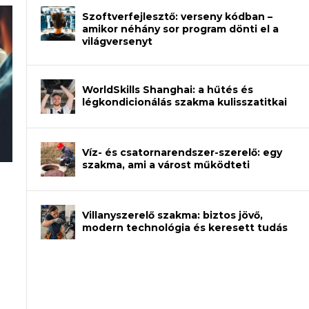
Szoftverfejlesztő: verseny kódban –
amikor néhány sor program dönti el a
világversenyt
WorldSkills Shanghai: a hűtés és
légkondicionálás szakma kulisszatitkai
Víz- és csatornarendszer-szerelő: egy
szakma, ami a várost működteti
an – amikor néhány sor program dönti
Villanyszerelő szakma: biztos jövő,
modern technológia és keresett tudás
et a gépeket?
eli? Tanulj szakmát!
ódj ki telefon nélkül?