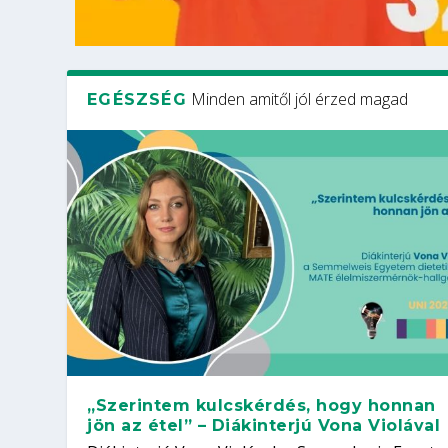
Minden amitől jól érzed magad
EGÉSZSÉG
„Szerintem kulcskérdés, hogy honnan
jön az étel” – Diákinterjú Vona Violával