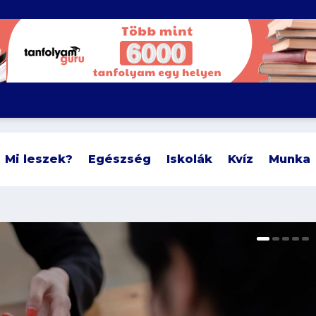
Mi leszek?
Egészség
Iskolák
Kvíz
Munka