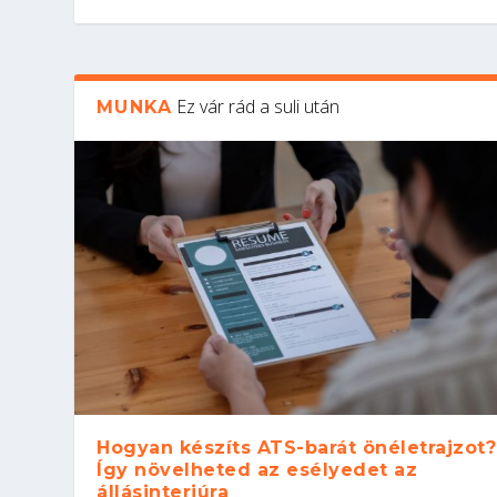
Ez vár rád a suli után
MUNKA
Hogyan készíts ATS-barát önéletrajzot?
Így növelheted az esélyedet az
állásinterjúra