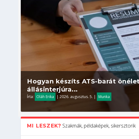
Hogyan készíts ATS-barát önélet
állásinterjúra...
Írta:
Oláh Erika
|
2026. augusztus. 5.
|
Munka
Szakmák, példaképek, sikersztorik
MI LESZEK?