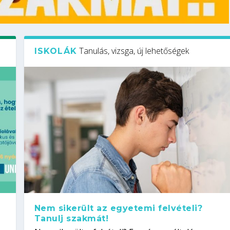
Tanulás, vizsga, új lehetőségek
ISKOLÁK
Nem sikerült az egyetemi felvételi?
Tanulj szakmát!