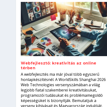
Webfejlesztő: kreativitás az online
térben
Szoftverfejlesztő: verseny kódb
A webfejlesztés ma már jóval több egyszerű
Kitalálod, mire használják ezek
Nem sikerült az egyetemi felvét
el a világversenyt...
Digitális detox – hogyan kapcsol
honlapkészítésnél. A WorldSkills Shanghai 2026
Web Technologies versenyszámában a világ
Írta:
Írta:
Írta:
Írta:
Tóth Mónika
Oláh Erika
Szakmát Szerzek
Oláh Erika
|
|
|
2026. augusztus. 4.
2026. augusztus. 3.
2026. augusztus. 4.
|
2026. augusztus. 3.
|
|
|
Iskolák
Egészség
Kvíz
|
Mi leszek?
legjobb fiatal szakemberei kreativitásukat,
programozói tudásukat és problémamegoldó
képességüket is bizonyítják. Bemutatjuk a
verseny kihívásait és Magyarország indulóját,