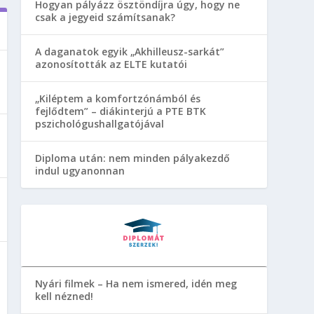
Hogyan pályázz ösztöndíjra úgy, hogy ne
csak a jegyeid számítsanak?
A daganatok egyik „Akhilleusz-sarkát”
azonosították az ELTE kutatói
„Kiléptem a komfortzónámból és
fejlődtem” – diákinterjú a PTE BTK
pszichológushallgatójával
Diploma után: nem minden pályakezdő
indul ugyanonnan
Nyári filmek – Ha nem ismered, idén meg
kell nézned!