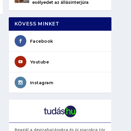
esélyedet az állásinterjúra
KÖVESS MINKET
Facebook
Youtube
Instagram
Reagál a devizahatásokra és új piacokra tör