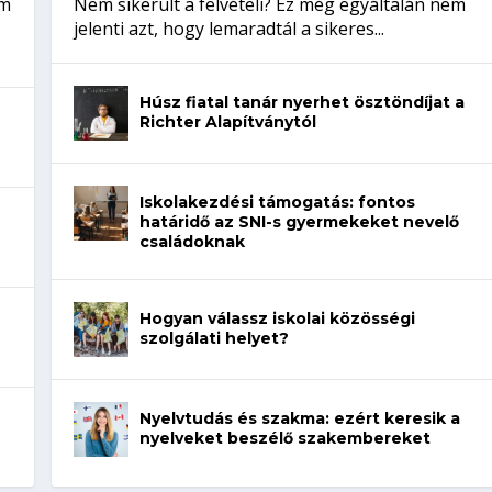
em
Nem sikerült a felvételi? Ez még egyáltalán nem
jelenti azt, hogy lemaradtál a sikeres...
Húsz fiatal tanár nyerhet ösztöndíjat a
Richter Alapítványtól
Iskolakezdési támogatás: fontos
határidő az SNI-s gyermekeket nevelő
családoknak
Hogyan válassz iskolai közösségi
szolgálati helyet?
Nyelvtudás és szakma: ezért keresik a
nyelveket beszélő szakembereket