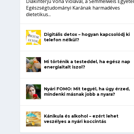
Diákinterjú Vona Violával, a Semmelweis Egyet
Egészségtudományi Karának harmadéves
dietetikus...
Digitális detox – hogyan kapcsolódj ki
telefon nélkül?
Mi történik a testeddel, ha egész nap
energiaitalt iszol?
Nyári FOMO: Mit tegyél, ha úgy érzed,
mindenki másnak jobb a nyara?
Kánikula és alkohol – ezért lehet
veszélyes a nyári koccintás