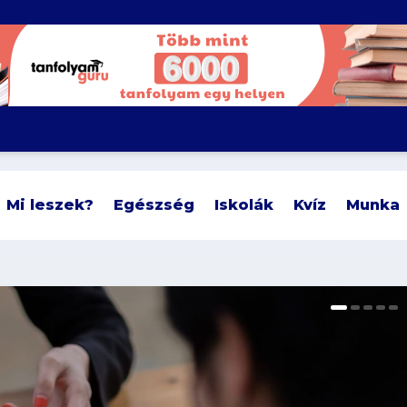
Mi leszek?
Egészség
Iskolák
Kvíz
Munka