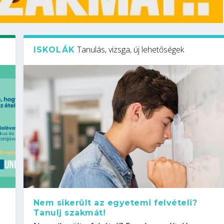
Tanulás, vizsga, új lehetőségek
ISKOLÁK
Nem sikerült az egyetemi felvételi?
Tanulj szakmát!