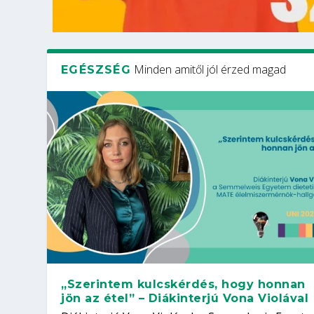
Minden amitől jól érzed magad
EGÉSZSÉG
„Szerintem kulcskérdés, hogy honnan
jön az étel” – Diákinterjú Vona Violával