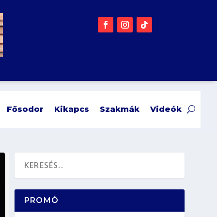
Fősodor
Kikapcs
Szakmák
Videók
PROMÓ