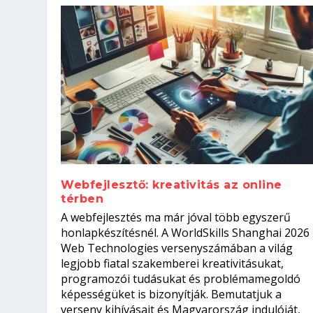
Webfejlesztő: kreativitás az online
térben
Szoftverfejlesztő: verseny kódb
A webfejlesztés ma már jóval több egyszerű
Kitalálod, mire használják ezek
Nem sikerült az egyetemi felvét
el a világversenyt...
Digitális detox – hogyan kapcsol
honlapkészítésnél. A WorldSkills Shanghai 2026
Web Technologies versenyszámában a világ
Írta:
Írta:
Írta:
Írta:
Tóth Mónika
Oláh Erika
Szakmát Szerzek
Oláh Erika
|
|
|
2026. augusztus. 4.
2026. augusztus. 3.
2026. augusztus. 4.
|
2026. augusztus. 3.
|
|
|
Iskolák
Egészség
Kvíz
|
Mi leszek?
legjobb fiatal szakemberei kreativitásukat,
programozói tudásukat és problémamegoldó
képességüket is bizonyítják. Bemutatjuk a
verseny kihívásait és Magyarország indulóját,