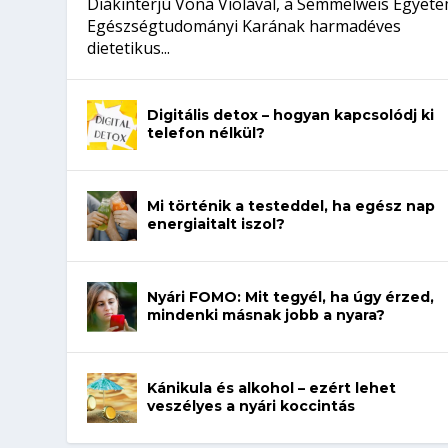
Diákinterjú Vona Violával, a Semmelweis Egyet
Egészségtudományi Karának harmadéves
dietetikus...
Digitális detox – hogyan kapcsolódj ki
telefon nélkül?
Mi történik a testeddel, ha egész nap
energiaitalt iszol?
Nyári FOMO: Mit tegyél, ha úgy érzed,
mindenki másnak jobb a nyara?
Kánikula és alkohol – ezért lehet
veszélyes a nyári koccintás