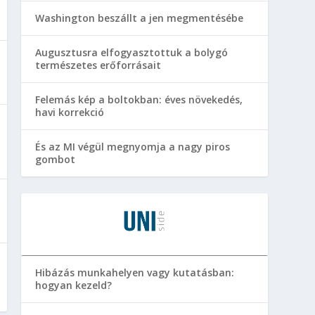
Washington beszállt a jen megmentésébe
Augusztusra elfogyasztottuk a bolygó
természetes erőforrásait
Felemás kép a boltokban: éves növekedés,
havi korrekció
És az MI végül megnyomja a nagy piros
gombot
Hibázás munkahelyen vagy kutatásban:
hogyan kezeld?