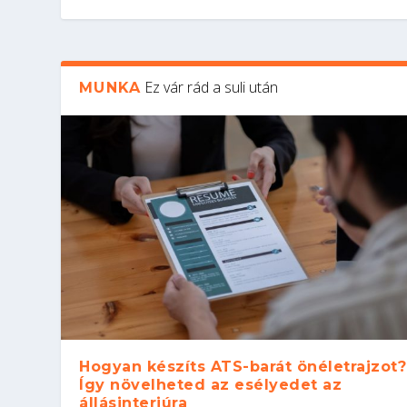
Ez vár rád a suli után
MUNKA
Hogyan készíts ATS-barát önéletrajzot?
Így növelheted az esélyedet az
állásinterjúra