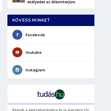
esélyedet az állásinterjúra
KÖVESS MINKET
Facebook
Youtube
Instagram
Reagál a devizahatásokra és új piacokra tör