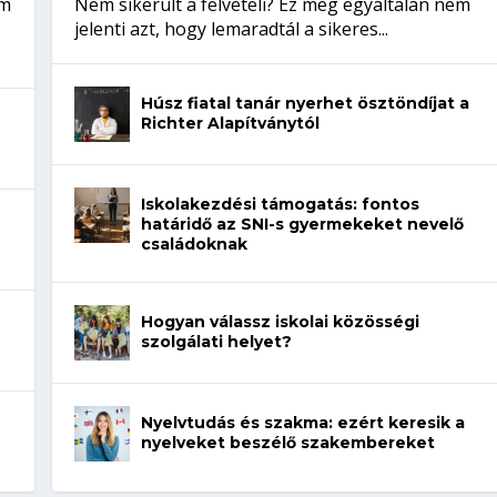
em
Nem sikerült a felvételi? Ez még egyáltalán nem
jelenti azt, hogy lemaradtál a sikeres...
Húsz fiatal tanár nyerhet ösztöndíjat a
Richter Alapítványtól
Iskolakezdési támogatás: fontos
határidő az SNI-s gyermekeket nevelő
családoknak
Hogyan válassz iskolai közösségi
szolgálati helyet?
Nyelvtudás és szakma: ezért keresik a
nyelveket beszélő szakembereket