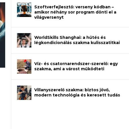
Szoftverfejlesztő: verseny kódban –
amikor néhány sor program dönti el a
világversenyt
WorldSkills Shanghai: a hűtés és
légkondicionálás szakma kulisszatitkai
Víz- és csatornarendszer-szerelő: egy
szakma, ami a várost működteti
an – amikor néhány sor program dönti
Villanyszerelő szakma: biztos jövő,
modern technológia és keresett tudás
et a gépeket?
eli? Tanulj szakmát!
ódj ki telefon nélkül?