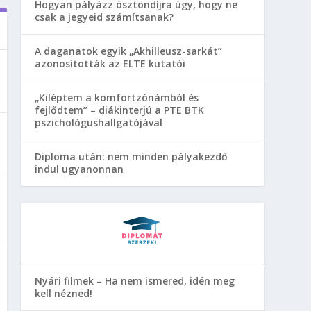
Hogyan pályázz ösztöndíjra úgy, hogy ne
csak a jegyeid számítsanak?
A daganatok egyik „Akhilleusz-sarkát”
azonosították az ELTE kutatói
„Kiléptem a komfortzónámból és
fejlődtem” – diákinterjú a PTE BTK
pszichológushallgatójával
Diploma után: nem minden pályakezdő
indul ugyanonnan
Nyári filmek – Ha nem ismered, idén meg
kell nézned!