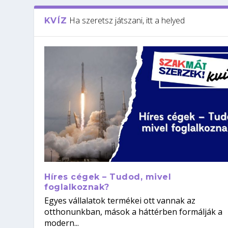
Ha szeretsz játszani, itt a helyed
KVÍZ
Híres cégek – Tudod, mivel
foglalkoznak?
Egyes vállalatok termékei ott vannak az
otthonunkban, mások a háttérben formálják a
modern...