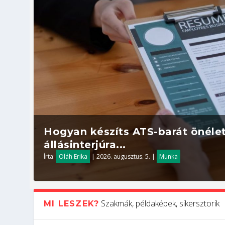
Hogyan készíts ATS-barát önélet
állásinterjúra...
Írta:
Oláh Erika
|
2026. augusztus. 5.
|
Munka
Szakmák, példaképek, sikersztorik
MI LESZEK?