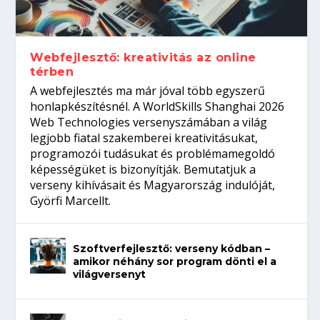
gépeket?
Tanulj szakmát!
amikor néhány sor program dönti el a
telefon nélkül?
világversenyt...
Webfejlesztő: kreativitás az online
térben
A webfejlesztés ma már jóval több egyszerű
honlapkészítésnél. A WorldSkills Shanghai 2026
Web Technologies versenyszámában a világ
legjobb fiatal szakemberei kreativitásukat,
programozói tudásukat és problémamegoldó
képességüket is bizonyítják. Bemutatjuk a
verseny kihívásait és Magyarország indulóját,
Györfi Marcellt.
Szoftverfejlesztő: verseny kódban –
amikor néhány sor program dönti el a
világversenyt