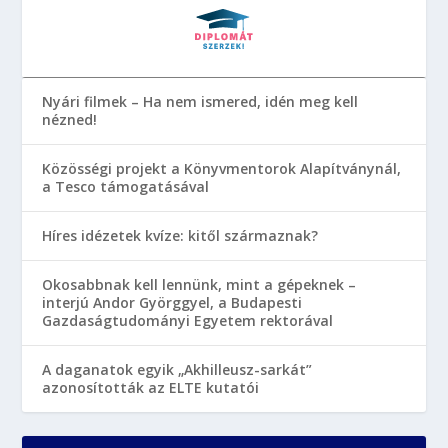
Nyári filmek – Ha nem ismered, idén meg kell
nézned!
Közösségi projekt a Könyvmentorok Alapítványnál,
a Tesco támogatásával
Híres idézetek kvíze: kitől származnak?
Okosabbnak kell lennünk, mint a gépeknek –
interjú Andor Györggyel, a Budapesti
Gazdaságtudományi Egyetem rektorával
A daganatok egyik „Akhilleusz-sarkát”
azonosították az ELTE kutatói