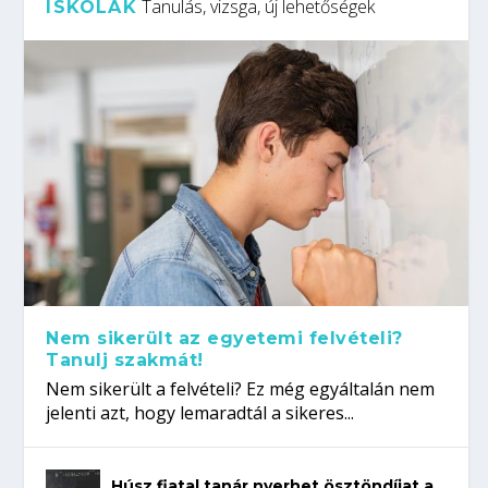
Tanulás, vizsga, új lehetőségek
ISKOLÁK
Nem sikerült az egyetemi felvételi?
Tanulj szakmát!
Nem sikerült a felvételi? Ez még egyáltalán nem
jelenti azt, hogy lemaradtál a sikeres...
Húsz fiatal tanár nyerhet ösztöndíjat a