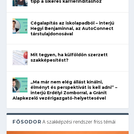
tipp a sikeres karrierindításhoz
Cégalapítás az iskolapadból – interjú
Hegyi Benjaminnal, az AutoConnect
társtulajdonosával
Mit tegyen, ha külföldön szerzett
szakképesítést?
„Ma már nem elég állást kínálni,
élményt és perspektívát is kell adni” –
interjú Erdélyi Zomborral, a Gránit
Alapkezelő vezérigazgató-helyettesével
A szakképzési rendszer friss témái
FŐSODOR