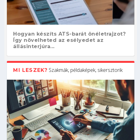
Hogyan készíts ATS-barát önéletrajzot?
Így növelheted az esélyedet az
állásinterjúra...
Szakmák, példaképek, sikersztorik
MI LESZEK?
Kitalálod, mire használják ezeket a
Nem sikerült az egyetemi felvételi?
Szoftverfejlesztő: verseny kódban –
Digitális detox – hogyan kapcsolódj ki