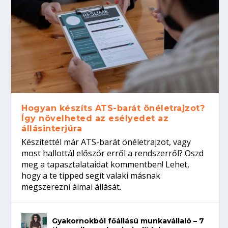
Hogyan készíts ATS-barát önéletrajzot?
Így növelheted az esélyedet az
állásinterjúra
Készítettél már ATS-barát önéletrajzot, vagy
most hallottál először erről a rendszerről? Oszd
meg a tapasztalataidat kommentben! Lehet,
hogy a te tipped segít valaki másnak
megszerezni álmai állását.
Gyakornokból főállású munkavállaló – 7