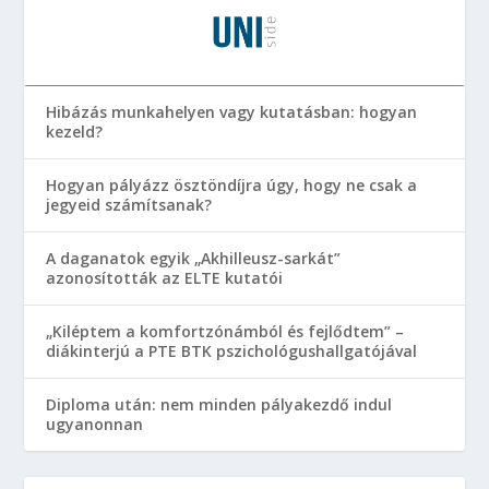
Hibázás munkahelyen vagy kutatásban: hogyan
kezeld?
Hogyan pályázz ösztöndíjra úgy, hogy ne csak a
jegyeid számítsanak?
A daganatok egyik „Akhilleusz-sarkát”
azonosították az ELTE kutatói
„Kiléptem a komfortzónámból és fejlődtem” –
diákinterjú a PTE BTK pszichológushallgatójával
Diploma után: nem minden pályakezdő indul
ugyanonnan