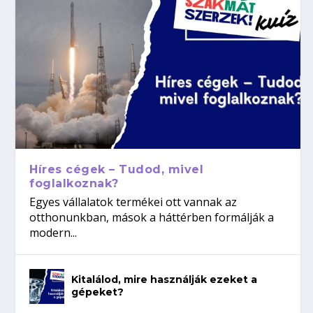
Híres cégek – Tudod, mivel
foglalkoznak?
Egyes vállalatok termékei ott vannak az
otthonunkban, mások a háttérben formálják a
modern...
Kitalálod, mire használják ezeket a
gépeket?