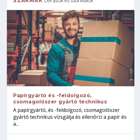
Leírások és tudnivalók
SZAKMÁK
Papírgyártó és -feldolgozó,
csomagolószer gyártó technikus
A papírgyártó, és -feldolgozó, csomagolószer
gyártó technikus vizsgálja és ellenőrzi a papír és
a...