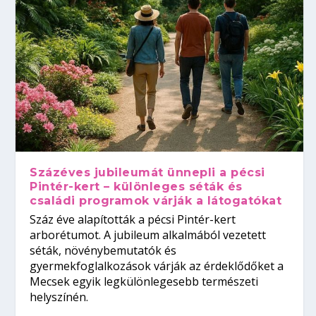
Százéves jubileumát ünnepli a pécsi
Pintér-kert – különleges séták és
családi programok várják a látogatókat
Száz éve alapították a pécsi Pintér-kert
arborétumot. A jubileum alkalmából vezetett
séták, növénybemutatók és
gyermekfoglalkozások várják az érdeklődőket a
Mecsek egyik legkülönlegesebb természeti
helyszínén.