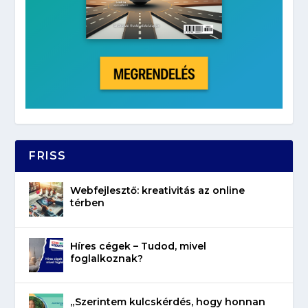
FRISS
Webfejlesztő: kreativitás az online
térben
Híres cégek – Tudod, mivel
foglalkoznak?
„Szerintem kulcskérdés, hogy honnan