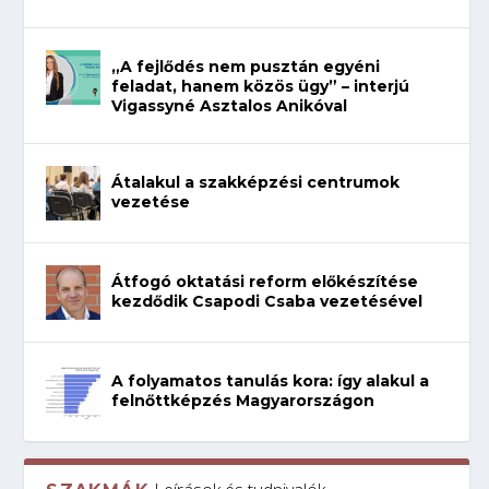
„A fejlődés nem pusztán egyéni
feladat, hanem közös ügy” – interjú
Vigassyné Asztalos Anikóval
Átalakul a szakképzési centrumok
vezetése
Átfogó oktatási reform előkészítése
kezdődik Csapodi Csaba vezetésével
A folyamatos tanulás kora: így alakul a
felnőttképzés Magyarországon