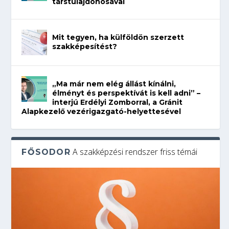
társtulajdonosával
Mit tegyen, ha külföldön szerzett
szakképesítést?
„Ma már nem elég állást kínálni,
élményt és perspektívát is kell adni” –
interjú Erdélyi Zomborral, a Gránit
Alapkezelő vezérigazgató-helyettesével
A szakképzési rendszer friss témái
FŐSODOR