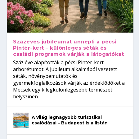
Százéves jubileumát ünnepli a pécsi
Pintér-kert – különleges séták és
családi programok várják a látogatókat
Száz éve alapították a pécsi Pintér-kert
arborétumot. A jubileum alkalmából vezetett
séták, növénybemutatók és
gyermekfoglalkozások várják az érdeklődőket a
Mecsek egyik legkülönlegesebb természeti
helyszínén.
A világ legnagyobb turisztikai
csalódásai – Budapest is a listán