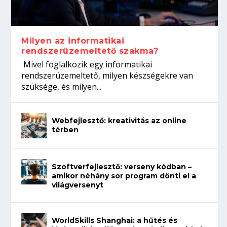
koffeinről?
Így növelheted az esélyedet az
gépeket?
Tanulj szakmát!
állásinterjúra...
Milyen az informatikai
rendszerüzemeltető szakma?
Mivel foglalkozik egy informatikai
rendszerüzemeltető, milyen készségekre van
szüksége, és milyen...
Webfejlesztő: kreativitás az online
térben
Szoftverfejlesztő: verseny kódban –
amikor néhány sor program dönti el a
világversenyt
WorldSkills Shanghai: a hűtés és