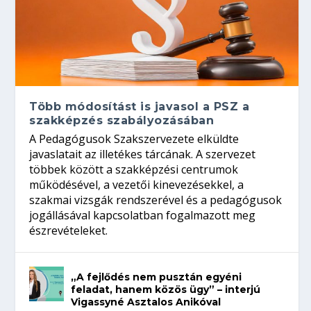
Több módosítást is javasol a PSZ a
szakképzés szabályozásában
A Pedagógusok Szakszervezete elküldte
javaslatait az illetékes tárcának. A szervezet
többek között a szakképzési centrumok
működésével, a vezetői kinevezésekkel, a
szakmai vizsgák rendszerével és a pedagógusok
jogállásával kapcsolatban fogalmazott meg
észrevételeket.
„A fejlődés nem pusztán egyéni
feladat, hanem közös ügy” – interjú
Vigassyné Asztalos Anikóval