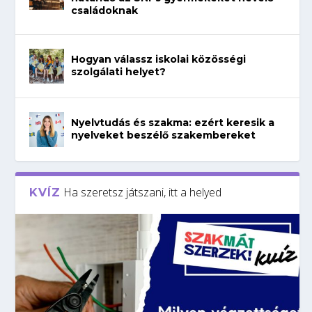
családoknak
Hogyan válassz iskolai közösségi
szolgálati helyet?
Nyelvtudás és szakma: ezért keresik a
nyelveket beszélő szakembereket
Ha szeretsz játszani, itt a helyed
KVÍZ