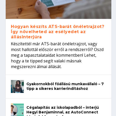
Hogyan készíts ATS-barát önéletrajzot?
Így növelheted az esélyedet az
állásinterjúra
Készítettél már ATS-barát önéletrajzot, vagy
most hallottál először erről a rendszerről? Oszd
meg a tapasztalataidat kommentben! Lehet,
hogy a te tipped segít valaki másnak
megszerezni álmai állását.
Gyakornokból főállású munkavállaló – 7
tipp a sikeres karrierindításhoz
Cégalapítás az iskolapadból – interjú
Hegyi Benjaminnal, az AutoConnect