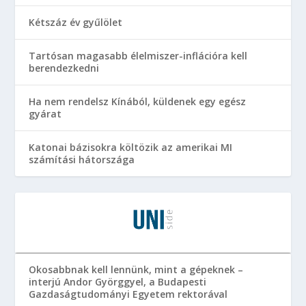
Kétszáz év gyűlölet
Tartósan magasabb élelmiszer-inflációra kell
berendezkedni
Ha nem rendelsz Kínából, küldenek egy egész
gyárat
Katonai bázisokra költözik az amerikai MI
számítási hátországa
Okosabbnak kell lennünk, mint a gépeknek –
interjú Andor Györggyel, a Budapesti
Gazdaságtudományi Egyetem rektorával