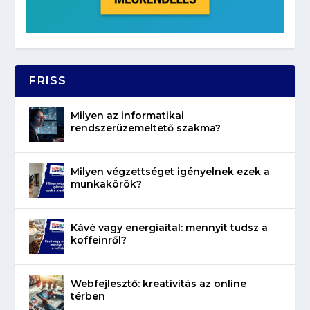
FRISS
Milyen az informatikai
rendszerüzemeltető szakma?
Milyen végzettséget igényelnek ezek a
munkakörök?
Kávé vagy energiaital: mennyit tudsz a
koffeinről?
Webfejlesztő: kreativitás az online
térben