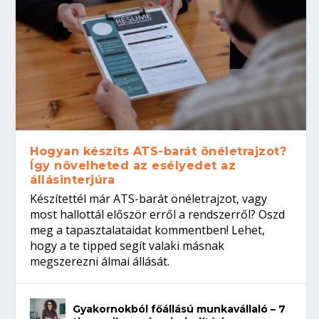
Hogyan készíts ATS-barát önéletrajzot?
Így növelheted az esélyedet az
állásinterjúra
Készítettél már ATS-barát önéletrajzot, vagy
most hallottál először erről a rendszerről? Oszd
meg a tapasztalataidat kommentben! Lehet,
hogy a te tipped segít valaki másnak
megszerezni álmai állását.
Gyakornokból főállású munkavállaló – 7