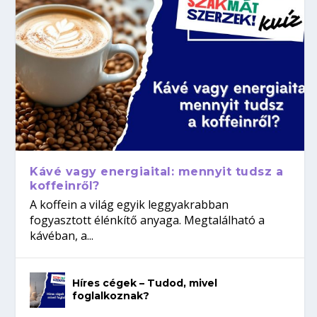
Kávé vagy energiaital: mennyit tudsz a
koffeinről?
A koffein a világ egyik leggyakrabban
fogyasztott élénkítő anyaga. Megtalálható a
kávéban, a...
Híres cégek – Tudod, mivel
foglalkoznak?