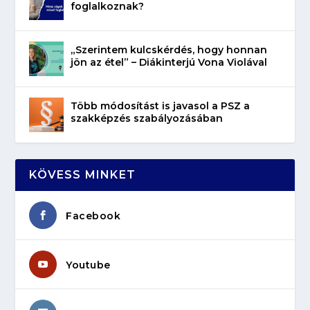
foglalkoznak?
„Szerintem kulcskérdés, hogy honnan
jön az étel” – Diákinterjú Vona Violával
Több módosítást is javasol a PSZ a
szakképzés szabályozásában
KÖVESS MINKET
Facebook
Youtube