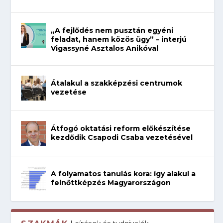
„A fejlődés nem pusztán egyéni
feladat, hanem közös ügy” – interjú
Vigassyné Asztalos Anikóval
Átalakul a szakképzési centrumok
vezetése
Átfogó oktatási reform előkészítése
kezdődik Csapodi Csaba vezetésével
A folyamatos tanulás kora: így alakul a
felnőttképzés Magyarországon