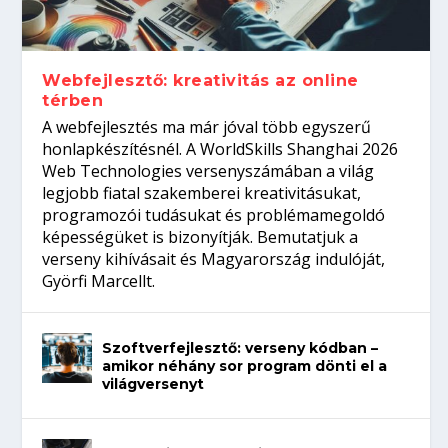
Így növelheted az esélyedet az
gépeket?
Tanulj szakmát!
amikor néhány sor program dönti el a
állásinterjúra...
világversenyt...
Webfejlesztő: kreativitás az online
térben
A webfejlesztés ma már jóval több egyszerű
honlapkészítésnél. A WorldSkills Shanghai 2026
Web Technologies versenyszámában a világ
legjobb fiatal szakemberei kreativitásukat,
programozói tudásukat és problémamegoldó
képességüket is bizonyítják. Bemutatjuk a
verseny kihívásait és Magyarország indulóját,
Györfi Marcellt.
Szoftverfejlesztő: verseny kódban –
amikor néhány sor program dönti el a
világversenyt