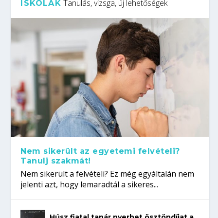
Tanulás, vizsga, új lehetőségek
ISKOLÁK
Nem sikerült az egyetemi felvételi?
Tanulj szakmát!
Nem sikerült a felvételi? Ez még egyáltalán nem
jelenti azt, hogy lemaradtál a sikeres...
Húsz fiatal tanár nyerhet ösztöndíjat a