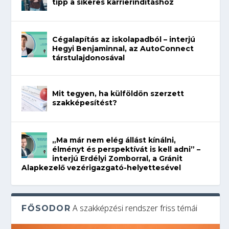
tipp a sikeres karrierindításhoz
Cégalapítás az iskolapadból – interjú
Hegyi Benjaminnal, az AutoConnect
társtulajdonosával
Mit tegyen, ha külföldön szerzett
szakképesítést?
„Ma már nem elég állást kínálni,
élményt és perspektívát is kell adni” –
interjú Erdélyi Zomborral, a Gránit
Alapkezelő vezérigazgató-helyettesével
A szakképzési rendszer friss témái
FŐSODOR