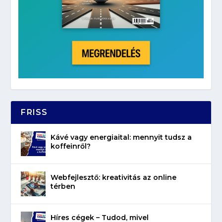
FRISS
Kávé vagy energiaital: mennyit tudsz a
koffeinről?
Webfejlesztő: kreativitás az online
térben
Híres cégek – Tudod, mivel