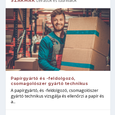
Leírások és tudnivalók
SZAKMÁK
Papírgyártó és -feldolgozó,
csomagolószer gyártó technikus
A papírgyártó, és -feldolgozó, csomagolószer
gyártó technikus vizsgálja és ellenőrzi a papír és
a...