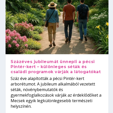
Százéves jubileumát ünnepli a pécsi
Pintér-kert – különleges séták és
családi programok várják a látogatókat
Száz éve alapították a pécsi Pintér-kert
arborétumot. A jubileum alkalmából vezetett
séták, növénybemutatók és
gyermekfoglalkozások várják az érdeklődőket a
Mecsek egyik legkülönlegesebb természeti
helyszínén.