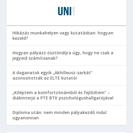
Hibázás munkahelyen vagy kutatásban: hogyan
kezeld?
Hogyan pályázz ösztöndíjra úgy, hogy ne csak a
jegyeid számítsanak?
A daganatok egyik „Akhilleusz-sarkát”
azonosították az ELTE kutatói
„Kiléptem a komfortzónámból és fejlődtem” –
diákinterjú a PTE BTK pszichológushallgatójával
Diploma után: nem minden pályakezdő indul
ugyanonnan