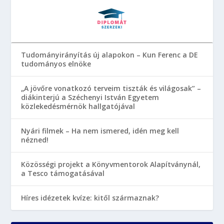
Tudományirányítás új alapokon – Kun Ferenc a DE
tudományos elnöke
„A jövőre vonatkozó terveim tiszták és világosak” –
diákinterjú a Széchenyi István Egyetem
közlekedésmérnök hallgatójával
Nyári filmek – Ha nem ismered, idén meg kell
nézned!
Közösségi projekt a Könyvmentorok Alapítványnál,
a Tesco támogatásával
Híres idézetek kvíze: kitől származnak?