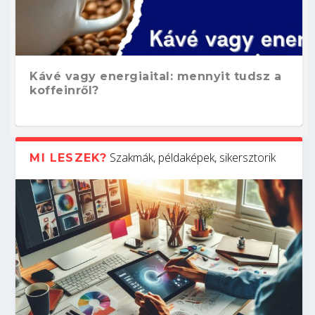
Kávé vagy energiaital: mennyit tudsz a
koffeinről?
Szakmák, példaképek, sikersztorik
MI LESZEK?
Hogyan készíts ATS-barát önéletrajzot?
Kitalálod, mire használják ezeket a
Nem sikerült az egyetemi felvételi?
Szoftverfejlesztő: verseny kódban –