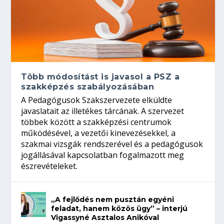
Több módosítást is javasol a PSZ a
szakképzés szabályozásában
A Pedagógusok Szakszervezete elküldte
javaslatait az illetékes tárcának. A szervezet
többek között a szakképzési centrumok
működésével, a vezetői kinevezésekkel, a
szakmai vizsgák rendszerével és a pedagógusok
jogállásával kapcsolatban fogalmazott meg
észrevételeket.
„A fejlődés nem pusztán egyéni
feladat, hanem közös ügy” – interjú
Vigassyné Asztalos Anikóval