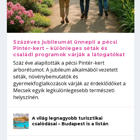
Százéves jubileumát ünnepli a pécsi
Pintér-kert – különleges séták és
családi programok várják a látogatókat
Száz éve alapították a pécsi Pintér-kert
arborétumot. A jubileum alkalmából vezetett
séták, növénybemutatók és
gyermekfoglalkozások várják az érdeklődőket a
Mecsek egyik legkülönlegesebb természeti
helyszínén.
A világ legnagyobb turisztikai
csalódásai – Budapest is a listán