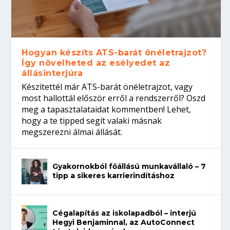
Hogyan készíts ATS-barát önéletrajzot?
Így növelheted az esélyedet az
állásinterjúra
Készítettél már ATS-barát önéletrajzot, vagy
most hallottál először erről a rendszerről? Oszd
meg a tapasztalataidat kommentben! Lehet,
hogy a te tipped segít valaki másnak
megszerezni álmai állását.
Gyakornokból főállású munkavállaló – 7
tipp a sikeres karrierindításhoz
Cégalapítás az iskolapadból – interjú
Hegyi Benjaminnal, az AutoConnect