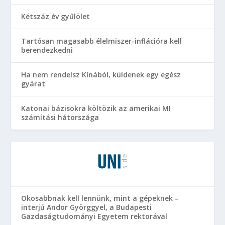
Kétszáz év gyűlölet
Tartósan magasabb élelmiszer-inflációra kell
berendezkedni
Ha nem rendelsz Kínából, küldenek egy egész
gyárat
Katonai bázisokra költözik az amerikai MI
számítási hátországa
Okosabbnak kell lennünk, mint a gépeknek –
interjú Andor Györggyel, a Budapesti
Gazdaságtudományi Egyetem rektorával