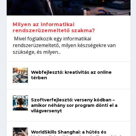
koffeinről?
Így növelheted az esélyedet az
gépeket?
Tanulj szakmát!
állásinterjúra...
Milyen az informatikai
rendszerüzemeltető szakma?
Mivel foglalkozik egy informatikai
rendszerüzemeltető, milyen készségekre van
szüksége, és milyen...
Webfejlesztő: kreativitás az online
térben
Szoftverfejlesztő: verseny kódban –
amikor néhány sor program dönti el a
világversenyt
WorldSkills Shanghai: a hűtés és