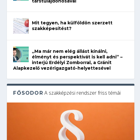
társtulajdonosával
Mit tegyen, ha külföldön szerzett
szakképesítést?
„Ma már nem elég állást kínálni,
élményt és perspektívát is kell adni” –
interjú Erdélyi Zomborral, a Gránit
Alapkezelő vezérigazgató-helyettesével
A szakképzési rendszer friss témái
FŐSODOR