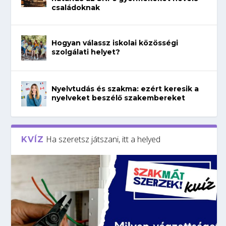
családoknak
Hogyan válassz iskolai közösségi
szolgálati helyet?
Nyelvtudás és szakma: ezért keresik a
nyelveket beszélő szakembereket
Ha szeretsz játszani, itt a helyed
KVÍZ