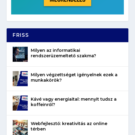
FRISS
Milyen az informatikai
rendszerüzemeltető szakma?
Milyen végzettséget igényelnek ezek a
munkakörök?
Kávé vagy energiaital: mennyit tudsz a
koffeinről?
Webfejlesztő: kreativitás az online
térben