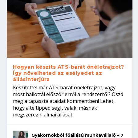
Hogyan készíts ATS-barát önéletrajzot?
Így növelheted az esélyedet az
állásinterjúra
Készítettél már ATS-barát önéletrajzot, vagy
most hallottál először erről a rendszerről? Oszd
meg a tapasztalataidat kommentben! Lehet,
hogy a te tipped segít valaki másnak
megszerezni álmai állását.
Gyakornokból főállású munkavállaló – 7