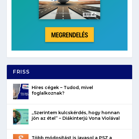
FRISS
Híres cégek – Tudod, mivel
foglalkoznak?
„Szerintem kulcskérdés, hogy honnan
jön az étel” – Diákinterjú Vona Violával
Több módosítást is javasol a PSZ a