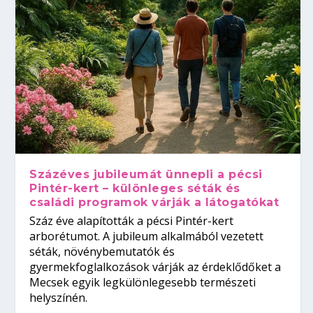
Százéves jubileumát ünnepli a pécsi
Pintér-kert – különleges séták és
családi programok várják a látogatókat
Száz éve alapították a pécsi Pintér-kert
arborétumot. A jubileum alkalmából vezetett
séták, növénybemutatók és
gyermekfoglalkozások várják az érdeklődőket a
Mecsek egyik legkülönlegesebb természeti
helyszínén.