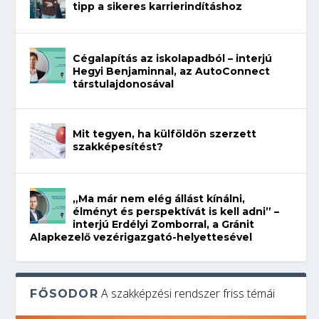
tipp a sikeres karrierindításhoz
Cégalapítás az iskolapadból – interjú
Hegyi Benjaminnal, az AutoConnect
társtulajdonosával
Mit tegyen, ha külföldön szerzett
szakképesítést?
„Ma már nem elég állást kínálni,
élményt és perspektívát is kell adni” –
interjú Erdélyi Zomborral, a Gránit
Alapkezelő vezérigazgató-helyettesével
A szakképzési rendszer friss témái
FŐSODOR