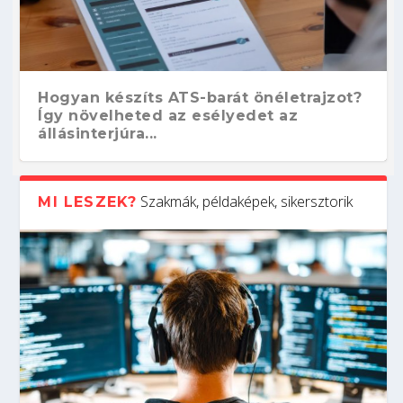
Hogyan készíts ATS-barát önéletrajzot?
Így növelheted az esélyedet az
állásinterjúra...
Szakmák, példaképek, sikersztorik
MI LESZEK?
Kitalálod, mire használják ezeket a
Nem sikerült az egyetemi felvételi?
Szoftverfejlesztő: verseny kódban –
Digitális detox – hogyan kapcsolódj ki