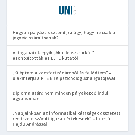
Hogyan pályázz ösztöndíjra úgy, hogy ne csak a
jegyeid számítsanak?
A daganatok egyik „Akhilleusz-sarkát”
azonosították az ELTE kutatói
„Kiléptem a komfortzónámból és fejlődtem” –
diákinterjú a PTE BTK pszichológushallgatójával
Diploma után: nem minden pályakezdő indul
ugyanonnan
„Napjainkban az informatikai készségek összetett
rendszere számít igazán értékesnek” – Interjú
Hajdu Andrással