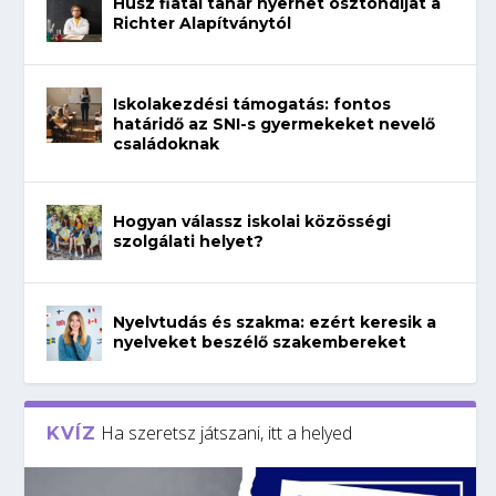
Húsz fiatal tanár nyerhet ösztöndíjat a
Richter Alapítványtól
Iskolakezdési támogatás: fontos
határidő az SNI-s gyermekeket nevelő
családoknak
Hogyan válassz iskolai közösségi
szolgálati helyet?
Nyelvtudás és szakma: ezért keresik a
nyelveket beszélő szakembereket
Ha szeretsz játszani, itt a helyed
KVÍZ