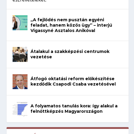
„A fejlődés nem pusztán egyéni
feladat, hanem közös ügy” – interjú
Vigassyné Asztalos Anikóval
Átalakul a szakképzési centrumok
vezetése
Átfogó oktatási reform előkészítése
kezdődik Csapodi Csaba vezetésével
A folyamatos tanulás kora: így alakul a
felnőttképzés Magyarországon