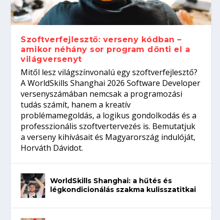
gépeket?
Tanulj szakmát!
amikor néhány sor program dönti el a
telefon nélkül?
világversenyt...
Szoftverfejlesztő: verseny kódban –
amikor néhány sor program dönti el a
világversenyt
Mitől lesz világszínvonalú egy szoftverfejlesztő?
A WorldSkills Shanghai 2026 Software Developer
versenyszámában nemcsak a programozási
tudás számít, hanem a kreatív
problémamegoldás, a logikus gondolkodás és a
professzionális szoftvertervezés is. Bemutatjuk
a verseny kihívásait és Magyarország indulóját,
Horváth Dávidot.
WorldSkills Shanghai: a hűtés és
légkondicionálás szakma kulisszatitkai