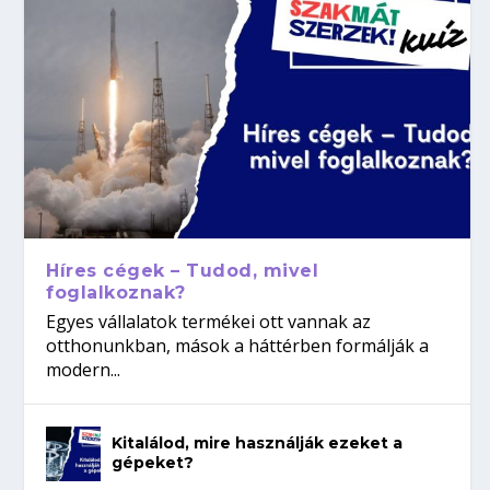
Híres cégek – Tudod, mivel
foglalkoznak?
Egyes vállalatok termékei ott vannak az
otthonunkban, mások a háttérben formálják a
modern...
Kitalálod, mire használják ezeket a
gépeket?