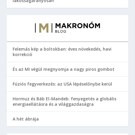
lakosságarányosan
Felemás kép a boltokban: éves növekedés, havi
korrekció
És az MI végül megnyomja a nagy piros gombot
Fúziós fegyverkezés: az USA lépéselőnybe kerül
Hormuz és Báb El-Mandeb: fenyegetés a globális
energiaellátásra és a világgazdaságra
A hét ábrája