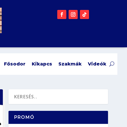
Fősodor
Kikapcs
Szakmák
Videók
PROMÓ