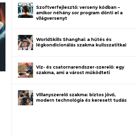
Szoftverfejlesztő: verseny kódban –
amikor néhány sor program dönti el a
világversenyt
WorldSkills Shanghai: a hűtés és
légkondicionálás szakma kulisszatitkai
Víz- és csatornarendszer-szerelő: egy
szakma, ami a várost működteti
rajzot? Így növelheted az esélyedet az
an – amikor néhány sor program dönti
Villanyszerelő szakma: biztos jövő,
modern technológia és keresett tudás
et a gépeket?
eli? Tanulj szakmát!