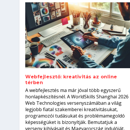
Webfejlesztő: kreativitás az online
térben
Hogyan készíts ATS-barát önélet
Szoftverfejlesztő: verseny kódb
A webfejlesztés ma már jóval több egyszerű
állásinterjúra...
Kitalálod, mire használják ezek
Nem sikerült az egyetemi felvét
el a világversenyt...
honlapkészítésnél. A WorldSkills Shanghai 2026
Web Technologies versenyszámában a világ
Írta:
Írta:
Írta:
Írta:
Oláh Erika
Tóth Mónika
Oláh Erika
Szakmát Szerzek
|
|
2026. augusztus. 5.
|
2026. augusztus. 4.
2026. augusztus. 4.
|
2026. augusztus. 3.
|
|
|
Munka
Iskolák
Kvíz
|
Mi leszek?
legjobb fiatal szakemberei kreativitásukat,
programozói tudásukat és problémamegoldó
képességüket is bizonyítják. Bemutatjuk a
verseny kihívásait és Magyarország indulóját,