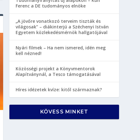
Tudományirányítás új alapokon – Kun
Ferenc a DE tudományos elnöke
„A jövőre vonatkozó terveim tiszták és
világosak” – diákinterjú a Széchenyi István
Egyetem közlekedésmérnök hallgatójával
Nyári filmek – Ha nem ismered, idén meg
kell nézned!
Közösségi projekt a Könyvmentorok
Alapítványnál, a Tesco támogatásával
Híres idézetek kvíze: kitől származnak?
KÖVESS MINKET