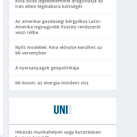
Kína olcsó légvédelemmel drágíthatja az
Irán elleni légiháború költségét
Az amerikai gazdasági bérgyilkos Latin-
Amerika legnagyobb fizetési rendszerét
veszi célba
Nyílt modellek: Kína előnybe kerülhet az
MI-versenyben
A nyersanyagok geopolitikája
MI-boom: az energia mindent visz
Hibázás munkahelyen vagy kutatásban: