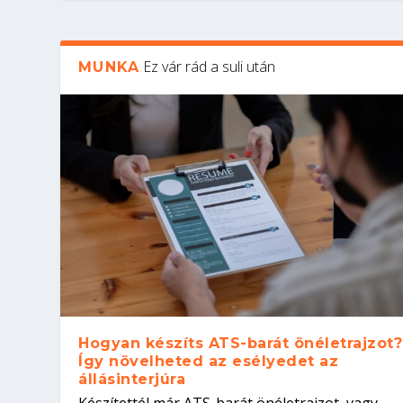
Ez vár rád a suli után
MUNKA
Hogyan készíts ATS-barát önéletrajzot?
Így növelheted az esélyedet az
állásinterjúra
Készítettél már ATS-barát önéletrajzot, vagy