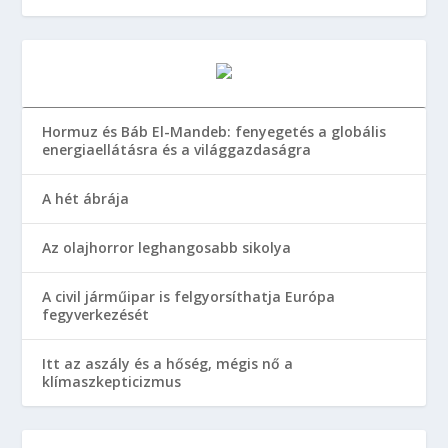
Hormuz és Báb El-Mandeb: fenyegetés a globális
energiaellátásra és a világgazdaságra
A hét ábrája
Az olajhorror leghangosabb sikolya
A civil járműipar is felgyorsíthatja Európa
fegyverkezését
Itt az aszály és a hőség, mégis nő a
klímaszkepticizmus