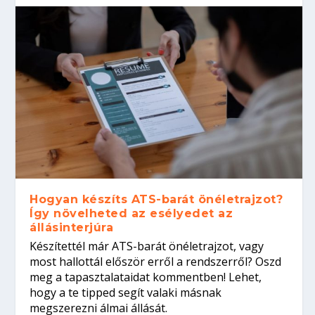
Hogyan készíts ATS-barát önéletrajzot?
Így növelheted az esélyedet az
állásinterjúra
Készítettél már ATS-barát önéletrajzot, vagy
most hallottál először erről a rendszerről? Oszd
meg a tapasztalataidat kommentben! Lehet,
hogy a te tipped segít valaki másnak
megszerezni álmai állását.