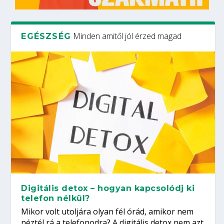
Minden amitől jól érzed magad
EGÉSZSÉG
Digitális detox – hogyan kapcsolódj ki
telefon nélkül?
Mikor volt utoljára olyan fél órád, amikor nem
néztél rá a telefonodra? A digitális detox nem azt