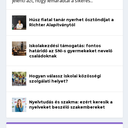
jelenti azt, hogy lemaradtál a sikeres...
Húsz fiatal tanár nyerhet ösztöndíjat a
Richter Alapítványtól
Iskolakezdési támogatás: fontos
határidő az SNI-s gyermekeket nevelő
családoknak
Hogyan válassz iskolai közösségi
szolgálati helyet?
Nyelvtudás és szakma: ezért keresik a
nyelveket beszélő szakembereket