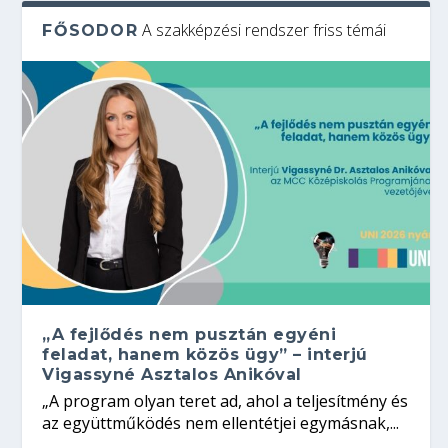
A szakképzési rendszer friss témái
FŐSODOR
„A fejlődés nem pusztán egyéni
feladat, hanem közös ügy” – interjú
Vigassyné Asztalos Anikóval
„A program olyan teret ad, ahol a teljesítmény és
az együttműködés nem ellentétjei egymásnak,...