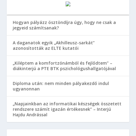
Hogyan pályázz ösztöndíjra úgy, hogy ne csak a
jegyeid számítsanak?
A daganatok egyik „Akhilleusz-sarkát”
azonosították az ELTE kutatói
„Kiléptem a komfortzónámból és fejlődtem” –
diákinterjú a PTE BTK pszichológushallgatójával
Diploma után: nem minden pályakezdő indul
ugyanonnan
„Napjainkban az informatikai készségek összetett
rendszere számít igazán értékesnek” – Interjú
Hajdu Andrással