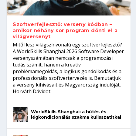
gépeket?
Tanulj szakmát!
amikor néhány sor program dönti el a
telefon nélkül?
világversenyt...
Szoftverfejlesztő: verseny kódban –
amikor néhány sor program dönti el a
világversenyt
Mitől lesz világszínvonalú egy szoftverfejlesztő?
A WorldSkills Shanghai 2026 Software Developer
versenyszámában nemcsak a programozási
tudás számít, hanem a kreatív
problémamegoldás, a logikus gondolkodás és a
professzionális szoftvertervezés is. Bemutatjuk
a verseny kihívásait és Magyarország indulóját,
Horváth Dávidot.
WorldSkills Shanghai: a hűtés és
légkondicionálás szakma kulisszatitkai