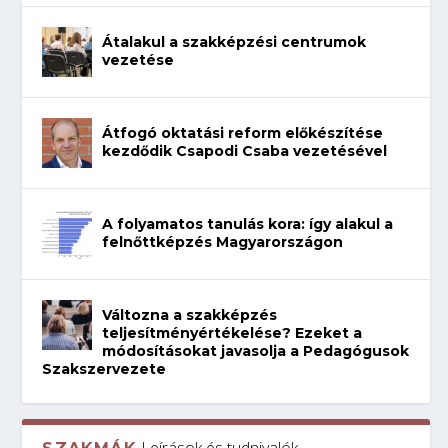
Átalakul a szakképzési centrumok
vezetése
Átfogó oktatási reform előkészítése
kezdődik Csapodi Csaba vezetésével
A folyamatos tanulás kora: így alakul a
felnőttképzés Magyarországon
Változna a szakképzés
teljesítményértékelése? Ezeket a
módosításokat javasolja a Pedagógusok
Szakszervezete
Leírások és tudnivalók