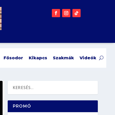
Fősodor
Kikapcs
Szakmák
Videók
PROMÓ