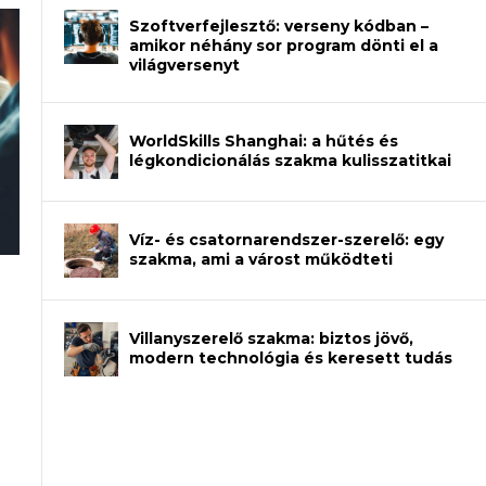
Szoftverfejlesztő: verseny kódban –
amikor néhány sor program dönti el a
világversenyt
WorldSkills Shanghai: a hűtés és
légkondicionálás szakma kulisszatitkai
Víz- és csatornarendszer-szerelő: egy
szakma, ami a várost működteti
an – amikor néhány sor program dönti
Villanyszerelő szakma: biztos jövő,
modern technológia és keresett tudás
et a gépeket?
eli? Tanulj szakmát!
ódj ki telefon nélkül?