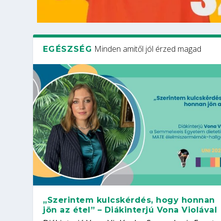
Minden amitől jól érzed magad
EGÉSZSÉG
„Szerintem kulcskérdés, hogy honnan
jön az étel” – Diákinterjú Vona Violával