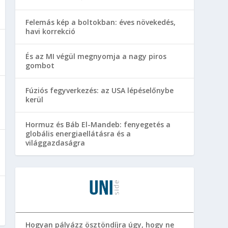
Felemás kép a boltokban: éves növekedés,
havi korrekció
És az MI végül megnyomja a nagy piros
gombot
Fúziós fegyverkezés: az USA lépéselőnybe
kerül
Hormuz és Báb El-Mandeb: fenyegetés a
globális energiaellátásra és a
világgazdaságra
Hogyan pályázz ösztöndíjra úgy, hogy ne