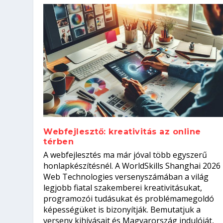
Webfejlesztő: kreativitás az online
térben
Szoftverfejlesztő: verseny kódb
A webfejlesztés ma már jóval több egyszerű
Kitalálod, mire használják ezek
Nem sikerült az egyetemi felvét
el a világversenyt...
Digitális detox – hogyan kapcsol
honlapkészítésnél. A WorldSkills Shanghai 2026
Web Technologies versenyszámában a világ
Írta:
Írta:
Írta:
Írta:
Tóth Mónika
Oláh Erika
Szakmát Szerzek
Oláh Erika
|
|
|
2026. augusztus. 4.
2026. augusztus. 3.
2026. augusztus. 4.
|
2026. augusztus. 3.
|
|
|
Iskolák
Egészség
Kvíz
|
Mi leszek?
legjobb fiatal szakemberei kreativitásukat,
programozói tudásukat és problémamegoldó
képességüket is bizonyítják. Bemutatjuk a
verseny kihívásait és Magyarország indulóját,