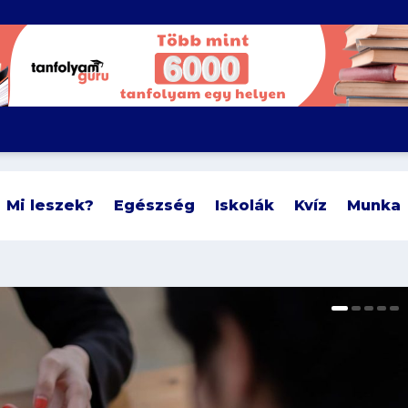
Mi leszek?
Egészség
Iskolák
Kvíz
Munka