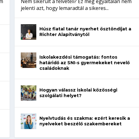
em
Nem sikerült a felvételi? Ez még egyáltalán nem
jelenti azt, hogy lemaradtál a sikeres...
Húsz fiatal tanár nyerhet ösztöndíjat a
Richter Alapítványtól
Iskolakezdési támogatás: fontos
határidő az SNI-s gyermekeket nevelő
családoknak
Hogyan válassz iskolai közösségi
szolgálati helyet?
Nyelvtudás és szakma: ezért keresik a
nyelveket beszélő szakembereket