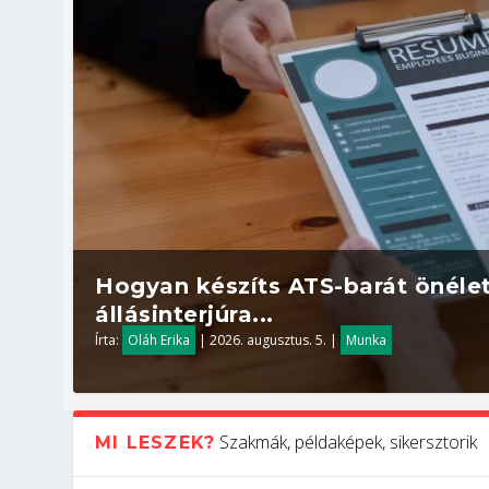
Hogyan készíts ATS-barát önélet
állásinterjúra...
Írta:
Oláh Erika
|
2026. augusztus. 5.
|
Munka
Szakmák, példaképek, sikersztorik
MI LESZEK?