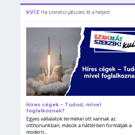
Ha szeretsz játszani, itt a helyed
KVÍZ
Híres cégek – Tudod, mivel
foglalkoznak?
Egyes vállalatok termékei ott vannak az
otthonunkban, mások a háttérben formálják a
modern...