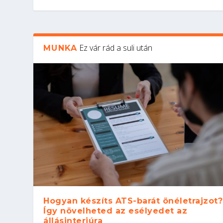
Ez vár rád a suli után
MUNKA
Hogyan készíts ATS-barát önéletrajzot?
Így növelheted az esélyedet az
állásinterjúra