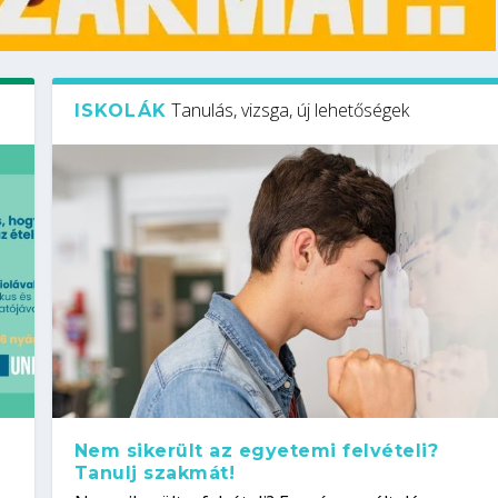
Tanulás, vizsga, új lehetőségek
ISKOLÁK
Nem sikerült az egyetemi felvételi?
Tanulj szakmát!