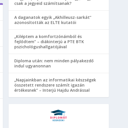
csak a jegyeid számítsanak?
A daganatok egyik „Akhilleusz-sarkát”
azonosították az ELTE kutatói
„Kiléptem a komfortzónámból és
fejlődtem” – diákinterjú a PTE BTK
pszichológushallgatójával
Diploma után: nem minden pályakezdő
indul ugyanonnan
„Napjainkban az informatikai készségek
összetett rendszere számít igazán
értékesnek” – Interjú Hajdu Andrással