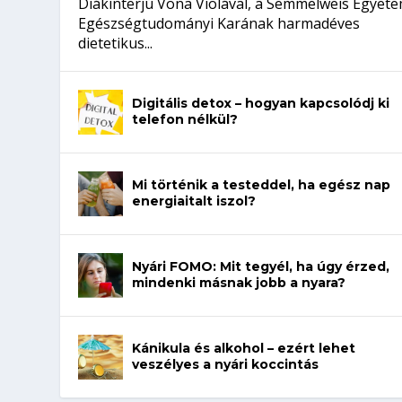
Diákinterjú Vona Violával, a Semmelweis Egyet
Egészségtudományi Karának harmadéves
dietetikus...
Digitális detox – hogyan kapcsolódj ki
telefon nélkül?
Mi történik a testeddel, ha egész nap
energiaitalt iszol?
Nyári FOMO: Mit tegyél, ha úgy érzed,
mindenki másnak jobb a nyara?
Kánikula és alkohol – ezért lehet
veszélyes a nyári koccintás