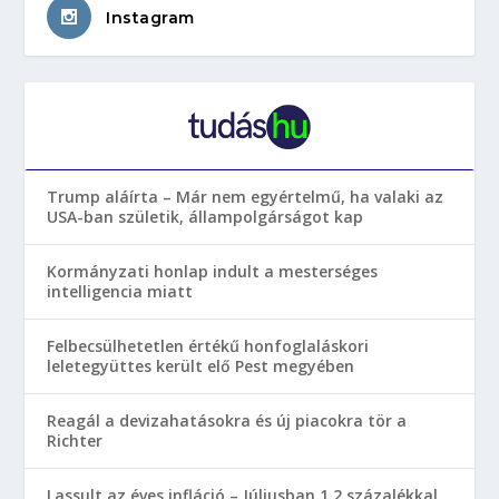
Instagram
Trump aláírta – Már nem egyértelmű, ha valaki az
USA-ban születik, állampolgárságot kap
Kormányzati honlap indult a mesterséges
intelligencia miatt
Felbecsülhetetlen értékű honfoglaláskori
leletegyüttes került elő Pest megyében
Reagál a devizahatásokra és új piacokra tör a
Richter
Lassult az éves infláció – Júliusban 1,2 százalékkal