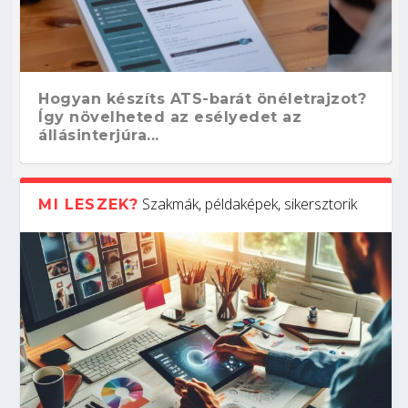
Hogyan készíts ATS-barát önéletrajzot?
Így növelheted az esélyedet az
állásinterjúra...
Szakmák, példaképek, sikersztorik
MI LESZEK?
Kitalálod, mire használják ezeket a
Nem sikerült az egyetemi felvételi?
Szoftverfejlesztő: verseny kódban –
Digitális detox – hogyan kapcsolódj ki