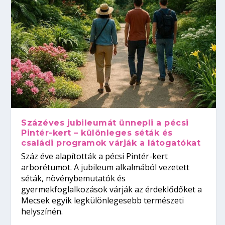
Százéves jubileumát ünnepli a pécsi
Pintér-kert – különleges séták és
családi programok várják a látogatókat
Száz éve alapították a pécsi Pintér-kert
arborétumot. A jubileum alkalmából vezetett
séták, növénybemutatók és
gyermekfoglalkozások várják az érdeklődőket a
Mecsek egyik legkülönlegesebb természeti
helyszínén.