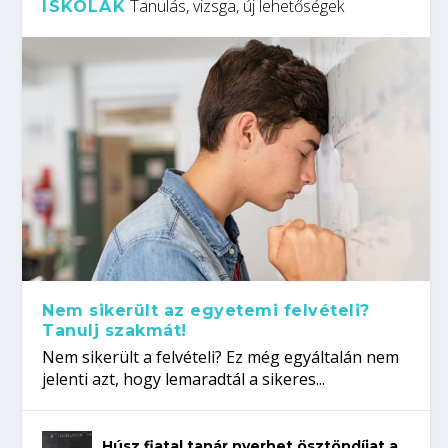
Tanulás, vizsga, új lehetőségek
ISKOLÁK
Nem sikerült az egyetemi felvételi?
Tanulj szakmát!
Nem sikerült a felvételi? Ez még egyáltalán nem
jelenti azt, hogy lemaradtál a sikeres...
Húsz fiatal tanár nyerhet ösztöndíjat a