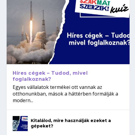
Híres cégek – Tudod, mivel
foglalkoznak?
Egyes vállalatok termékei ott vannak az
otthonunkban, mások a háttérben formálják a
modern...
Kitalálod, mire használják ezeket a
gépeket?