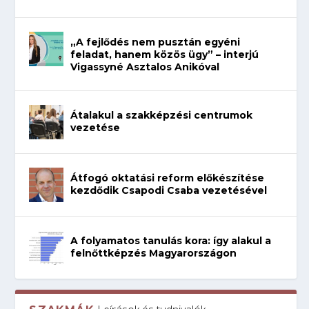
„A fejlődés nem pusztán egyéni
feladat, hanem közös ügy” – interjú
Vigassyné Asztalos Anikóval
Átalakul a szakképzési centrumok
vezetése
Átfogó oktatási reform előkészítése
kezdődik Csapodi Csaba vezetésével
A folyamatos tanulás kora: így alakul a
felnőttképzés Magyarországon