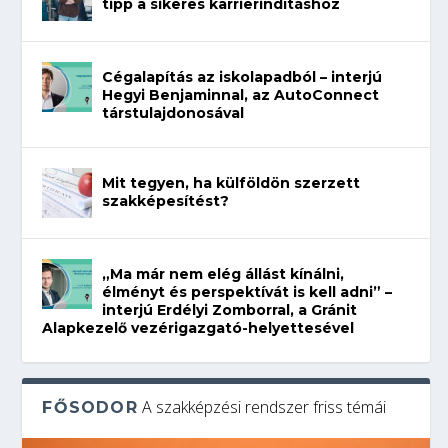
tipp a sikeres karrierindításhoz
Cégalapítás az iskolapadból – interjú
Hegyi Benjaminnal, az AutoConnect
társtulajdonosával
Mit tegyen, ha külföldön szerzett
szakképesítést?
„Ma már nem elég állást kínálni,
élményt és perspektívát is kell adni” –
interjú Erdélyi Zomborral, a Gránit
Alapkezelő vezérigazgató-helyettesével
A szakképzési rendszer friss témái
FŐSODOR