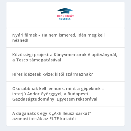
Nyári filmek – Ha nem ismered, idén meg kell
nézned!
Közösségi projekt a Könyvmentorok Alapítványnál,
a Tesco támogatásával
Híres idézetek kvíze: kitől származnak?
Okosabbnak kell lennünk, mint a gépeknek –
interjú Andor Györggyel, a Budapesti
Gazdaságtudományi Egyetem rektorával
A daganatok egyik „Akhilleusz-sarkát”
azonosították az ELTE kutatói