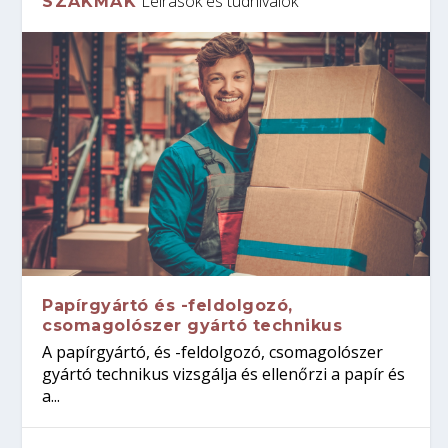
Leírások és tudnivalók
SZAKMÁK
Papírgyártó és -feldolgozó,
csomagolószer gyártó technikus
A papírgyártó, és -feldolgozó, csomagolószer
gyártó technikus vizsgálja és ellenőrzi a papír és
a...