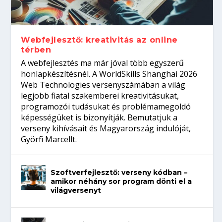
gépeket?
Tanulj szakmát!
amikor néhány sor program dönti el a
telefon nélkül?
világversenyt...
Webfejlesztő: kreativitás az online
térben
A webfejlesztés ma már jóval több egyszerű
honlapkészítésnél. A WorldSkills Shanghai 2026
Web Technologies versenyszámában a világ
legjobb fiatal szakemberei kreativitásukat,
programozói tudásukat és problémamegoldó
képességüket is bizonyítják. Bemutatjuk a
verseny kihívásait és Magyarország indulóját,
Györfi Marcellt.
Szoftverfejlesztő: verseny kódban –
amikor néhány sor program dönti el a
világversenyt