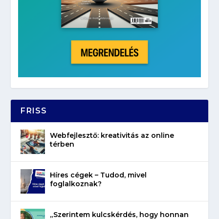
FRISS
Webfejlesztő: kreativitás az online
térben
Híres cégek – Tudod, mivel
foglalkoznak?
„Szerintem kulcskérdés, hogy honnan