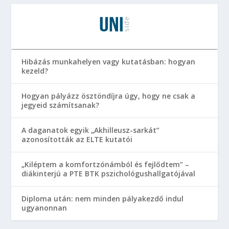
Hibázás munkahelyen vagy kutatásban: hogyan
kezeld?
Hogyan pályázz ösztöndíjra úgy, hogy ne csak a
jegyeid számítsanak?
A daganatok egyik „Akhilleusz-sarkát”
azonosították az ELTE kutatói
„Kiléptem a komfortzónámból és fejlődtem” –
diákinterjú a PTE BTK pszichológushallgatójával
Diploma után: nem minden pályakezdő indul
ugyanonnan