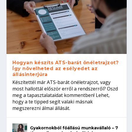
Hogyan készíts ATS-barát önéletrajzot?
Így növelheted az esélyedet az
állásinterjúra
Készítettél már ATS-barát önéletrajzot, vagy
most hallottál először erről a rendszerről? Oszd
meg a tapasztalataidat kommentben! Lehet,
hogy a te tipped segít valaki másnak
megszerezni álmai állását.
Gyakornokból főállású munkavállaló – 7