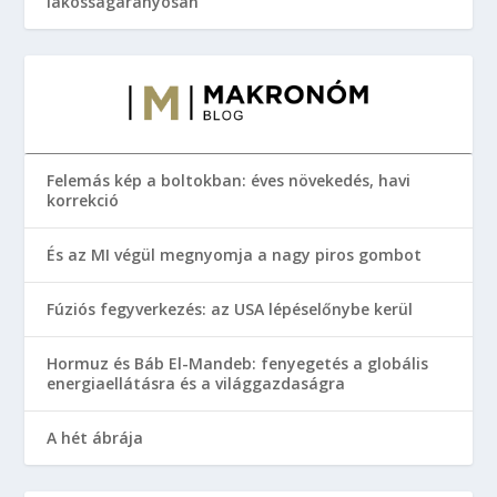
lakosságarányosan
Felemás kép a boltokban: éves növekedés, havi
korrekció
És az MI végül megnyomja a nagy piros gombot
Fúziós fegyverkezés: az USA lépéselőnybe kerül
Hormuz és Báb El-Mandeb: fenyegetés a globális
energiaellátásra és a világgazdaságra
A hét ábrája