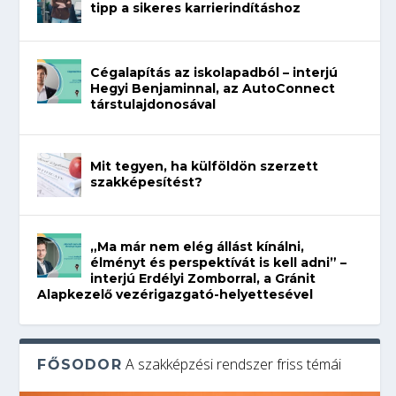
tipp a sikeres karrierindításhoz
Cégalapítás az iskolapadból – interjú
Hegyi Benjaminnal, az AutoConnect
társtulajdonosával
Mit tegyen, ha külföldön szerzett
szakképesítést?
„Ma már nem elég állást kínálni,
élményt és perspektívát is kell adni” –
interjú Erdélyi Zomborral, a Gránit
Alapkezelő vezérigazgató-helyettesével
A szakképzési rendszer friss témái
FŐSODOR