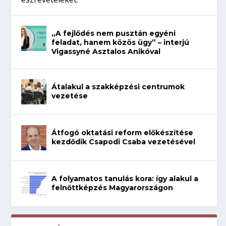
„A fejlődés nem pusztán egyéni
feladat, hanem közös ügy” – interjú
Vigassyné Asztalos Anikóval
Átalakul a szakképzési centrumok
vezetése
Átfogó oktatási reform előkészítése
kezdődik Csapodi Csaba vezetésével
A folyamatos tanulás kora: így alakul a
felnőttképzés Magyarországon