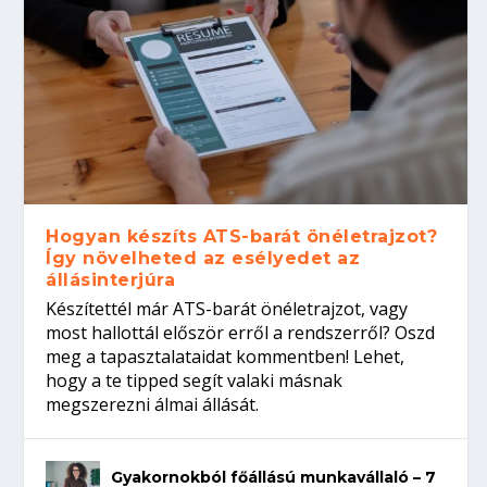
Hogyan készíts ATS-barát önéletrajzot?
Így növelheted az esélyedet az
állásinterjúra
Készítettél már ATS-barát önéletrajzot, vagy
most hallottál először erről a rendszerről? Oszd
meg a tapasztalataidat kommentben! Lehet,
hogy a te tipped segít valaki másnak
megszerezni álmai állását.
Gyakornokból főállású munkavállaló – 7