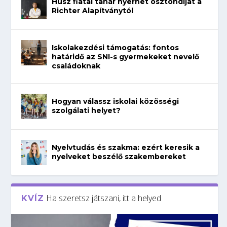
Húsz fiatal tanár nyerhet ösztöndíjat a
Richter Alapítványtól
Iskolakezdési támogatás: fontos
határidő az SNI-s gyermekeket nevelő
családoknak
Hogyan válassz iskolai közösségi
szolgálati helyet?
Nyelvtudás és szakma: ezért keresik a
nyelveket beszélő szakembereket
Ha szeretsz játszani, itt a helyed
KVÍZ