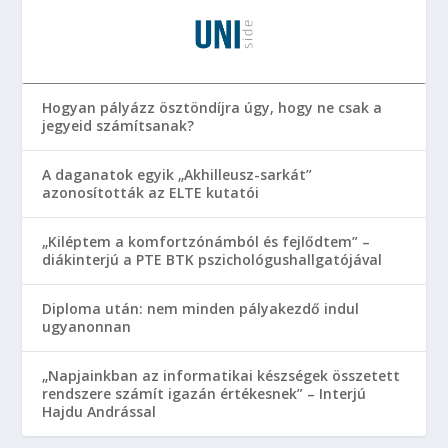
Hogyan pályázz ösztöndíjra úgy, hogy ne csak a
jegyeid számítsanak?
A daganatok egyik „Akhilleusz-sarkát”
azonosították az ELTE kutatói
„Kiléptem a komfortzónámból és fejlődtem” –
diákinterjú a PTE BTK pszichológushallgatójával
Diploma után: nem minden pályakezdő indul
ugyanonnan
„Napjainkban az informatikai készségek összetett
rendszere számít igazán értékesnek” – Interjú
Hajdu Andrással