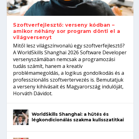
gépeket?
Tanulj szakmát!
amikor néhány sor program dönti el a
telefon nélkül?
világversenyt...
Szoftverfejlesztő: verseny kódban –
amikor néhány sor program dönti el a
világversenyt
Mitől lesz világszínvonalú egy szoftverfejlesztő?
A WorldSkills Shanghai 2026 Software Developer
versenyszámában nemcsak a programozási
tudás számít, hanem a kreatív
problémamegoldás, a logikus gondolkodás és a
professzionális szoftvertervezés is. Bemutatjuk
a verseny kihívásait és Magyarország indulóját,
Horváth Dávidot.
WorldSkills Shanghai: a hűtés és
légkondicionálás szakma kulisszatitkai