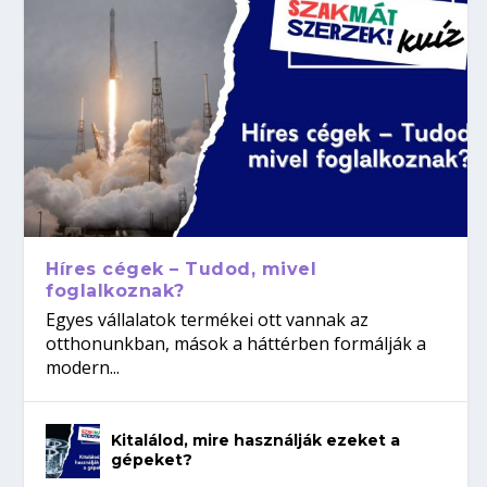
Híres cégek – Tudod, mivel
foglalkoznak?
Egyes vállalatok termékei ott vannak az
otthonunkban, mások a háttérben formálják a
modern...
Kitalálod, mire használják ezeket a
gépeket?