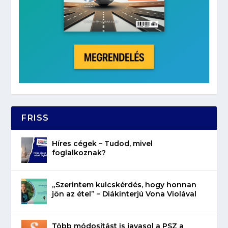
FRISS
Híres cégek – Tudod, mivel
foglalkoznak?
„Szerintem kulcskérdés, hogy honnan
jön az étel” – Diákinterjú Vona Violával
Több módosítást is javasol a PSZ a