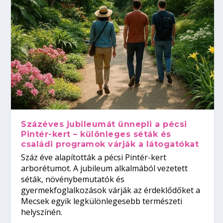
Százéves jubileumát ünnepli a pécsi
Pintér-kert – különleges séták és
családi programok várják a látogatókat
Száz éve alapították a pécsi Pintér-kert
arborétumot. A jubileum alkalmából vezetett
séták, növénybemutatók és
gyermekfoglalkozások várják az érdeklődőket a
Mecsek egyik legkülönlegesebb természeti
helyszínén.