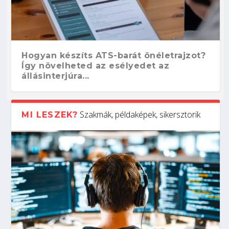
Hogyan készíts ATS-barát önéletrajzot?
Így növelheted az esélyedet az
állásinterjúra...
Szakmák, példaképek, sikersztorik
MI LESZEK?
Kitalálod, mire használják ezeket a
Nem sikerült az egyetemi felvételi?
Szoftverfejlesztő: verseny kódban –
Digitális detox – hogyan kapcsolódj ki