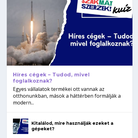
Híres cégek – Tudod, mivel
foglalkoznak?
Egyes vállalatok termékei ott vannak az
otthonunkban, mások a háttérben formálják a
modern...
Kitalálod, mire használják ezeket a
gépeket?