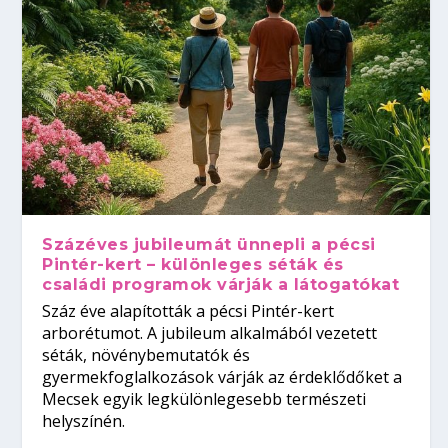
Százéves jubileumát ünnepli a pécsi
Pintér-kert – különleges séták és
családi programok várják a látogatókat
Száz éve alapították a pécsi Pintér-kert
arborétumot. A jubileum alkalmából vezetett
séták, növénybemutatók és
gyermekfoglalkozások várják az érdeklődőket a
Mecsek egyik legkülönlegesebb természeti
helyszínén.