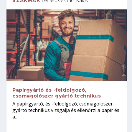
Leírások és tudnivalók
SZAKMÁK
Papírgyártó és -feldolgozó,
csomagolószer gyártó technikus
A papírgyártó, és -feldolgozó, csomagolószer
gyártó technikus vizsgálja és ellenőrzi a papír és
a...