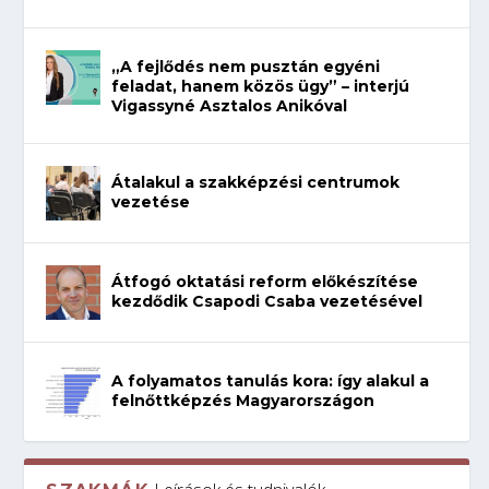
„A fejlődés nem pusztán egyéni
feladat, hanem közös ügy” – interjú
Vigassyné Asztalos Anikóval
Átalakul a szakképzési centrumok
vezetése
Átfogó oktatási reform előkészítése
kezdődik Csapodi Csaba vezetésével
A folyamatos tanulás kora: így alakul a
felnőttképzés Magyarországon