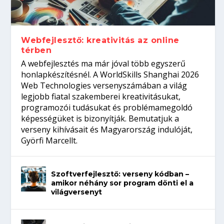
gépeket?
Tanulj szakmát!
amikor néhány sor program dönti el a
telefon nélkül?
világversenyt...
Webfejlesztő: kreativitás az online
térben
A webfejlesztés ma már jóval több egyszerű
honlapkészítésnél. A WorldSkills Shanghai 2026
Web Technologies versenyszámában a világ
legjobb fiatal szakemberei kreativitásukat,
programozói tudásukat és problémamegoldó
képességüket is bizonyítják. Bemutatjuk a
verseny kihívásait és Magyarország indulóját,
Györfi Marcellt.
Szoftverfejlesztő: verseny kódban –
amikor néhány sor program dönti el a
világversenyt