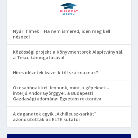
Nyári filmek – Ha nem ismered, idén meg kell
nézned!
Közösségi projekt a Könyvmentorok Alapítványnál,
a Tesco támogatásával
Híres idézetek kvíze: kitől származnak?
Okosabbnak kell lennünk, mint a gépeknek –
interjú Andor Györggyel, a Budapesti
Gazdaságtudományi Egyetem rektorával
A daganatok egyik „Akhilleusz-sarkát”
azonosították az ELTE kutatói