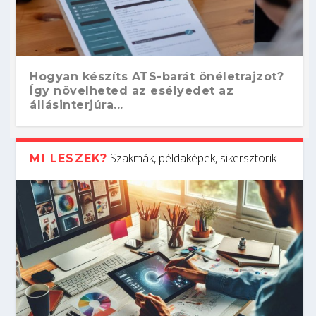
Hogyan készíts ATS-barát önéletrajzot?
Így növelheted az esélyedet az
állásinterjúra...
Szakmák, példaképek, sikersztorik
MI LESZEK?
Kitalálod, mire használják ezeket a
Nem sikerült az egyetemi felvételi?
Szoftverfejlesztő: verseny kódban –
Digitális detox – hogyan kapcsolódj ki