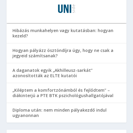
Hibázás munkahelyen vagy kutatásban: hogyan
kezeld?
Hogyan pályázz ösztöndíjra úgy, hogy ne csak a
jegyeid számítsanak?
A daganatok egyik „Akhilleusz-sarkát”
azonosították az ELTE kutatói
„Kiléptem a komfortzónámból és fejlődtem” –
diákinterjú a PTE BTK pszichológushallgatójával
Diploma után: nem minden pályakezdő indul
ugyanonnan