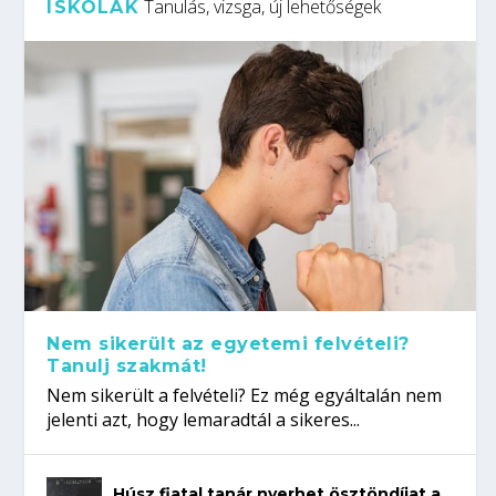
Tanulás, vizsga, új lehetőségek
ISKOLÁK
Nem sikerült az egyetemi felvételi?
Tanulj szakmát!
Nem sikerült a felvételi? Ez még egyáltalán nem
jelenti azt, hogy lemaradtál a sikeres...
Húsz fiatal tanár nyerhet ösztöndíjat a