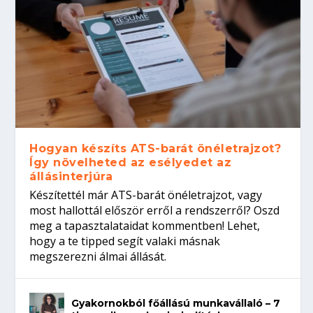
Hogyan készíts ATS-barát önéletrajzot?
Így növelheted az esélyedet az
állásinterjúra
Készítettél már ATS-barát önéletrajzot, vagy
most hallottál először erről a rendszerről? Oszd
meg a tapasztalataidat kommentben! Lehet,
hogy a te tipped segít valaki másnak
megszerezni álmai állását.
Gyakornokból főállású munkavállaló – 7