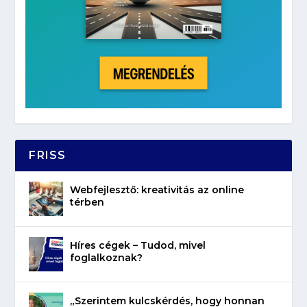
FRISS
Webfejlesztő: kreativitás az online
térben
Híres cégek – Tudod, mivel
foglalkoznak?
„Szerintem kulcskérdés, hogy honnan