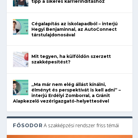
tipp a sikeres karrierindításhoz
Cégalapítás az iskolapadból – interjú
Hegyi Benjaminnal, az AutoConnect
társtulajdonosával
Mit tegyen, ha külföldön szerzett
szakképesítést?
„Ma már nem elég állást kínálni,
élményt és perspektívát is kell adni” –
interjú Erdélyi Zomborral, a Gránit
Alapkezelő vezérigazgató-helyettesével
A szakképzési rendszer friss témái
FŐSODOR